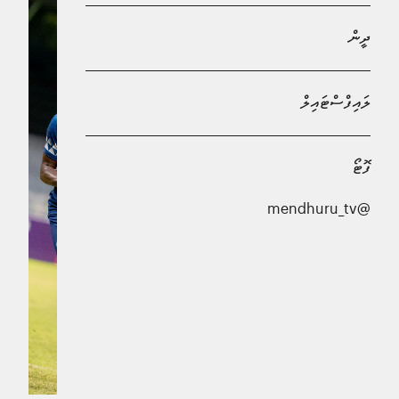
ދީން
ލައިފްސްޓައިލް
ފޮޓޯ
@mendhuru_tv