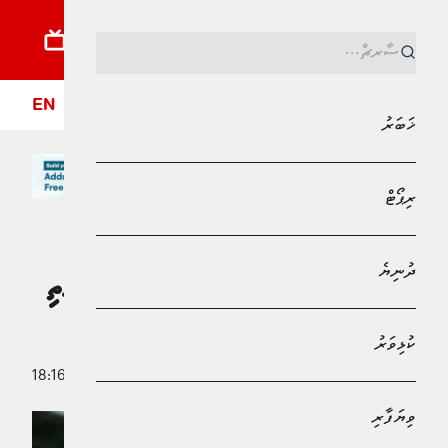
ޚަބަރު
ރިޕޯޓު
ދުނިޔެ
ކުޅިވަރު
ވިޔަފާރި
ލައިފްސްޓައިލް
ދީން
ފޮ
EN
ޚަބަރު
ރިޕޯޓް
MPL - Addu Regional Free Zone
ކުޅިވަރު
ދުނިޔެ
ނުލާއި ހުދުގެ ލަޝްކަރު ފަސްބެލުމެއް ނެތި
ކުރިޔަށް
ކުޅިވަރު
25 ސެޕްޓެމްބަރު 2025 - 18:16
އަބްދުﷲ ޣާނިމް
ވިޔަފާރި