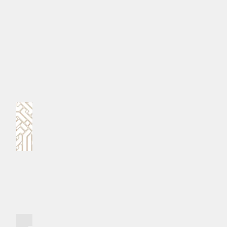
ކުޅުނު 7 މެޗުގައި އޭނާ ވަނީ 10 ލަނޑު ޖަހާފައެވެ.
#ބާސެލޯނާ
#ލެވަންޑޮވްސްކީ
MPL - Addu Regional Free Zone
ކޮމެންޓް