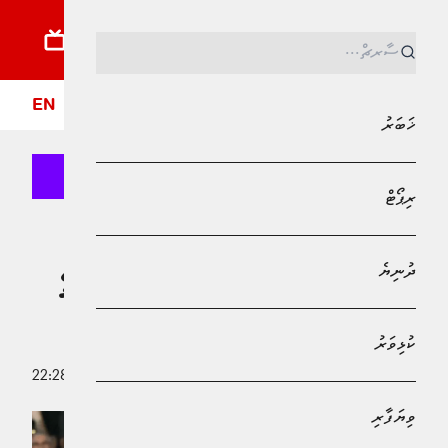
ޚަބަރު
ރިޕޯޓު
ދުނިޔެ
ކުޅިވަރު
ވިޔަފާރި
ލައިފްސްޓައިލް
ދީން
ފޮ
EN
ޚަބަރު
ރިޕޯޓް
MPL - Addu Regional Free Zone
ކުޅިވަރު
ދުނިޔެ
ވަދާޢީ މެޗުގައި ގޯލުޖަހައި ލެވަންޑޮވްސްކީގެ
ބާސާގެ ކާމިޔާބު ކެރިއަރު ނިންމާލައިފި
ކުޅިވަރު
23 މޭ 2026 - 22:28
އަބްދުﷲ ޣާނިމް
ވިޔަފާރި