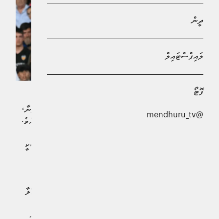
ދީން
ލައިފްސްޓައިލް
ފޮޓޯ
މި ސީޒަނުގެ ލަލީގާގެ ޗެމްޕިއަންކަން ކަށަވަރުކޮށްފައިވާ ބާސެލޯނާ،
@mendhuru_tv
ސީޒަނުގެ ފަހު މެޗުގައި ލެވަންޓޭ އަތުން 3-1 އިން ބަލިވެއްޖެއެވެ.
އެސްޓާޑިއޯ ޑި މެސްޓަލާގައި ކުޅުނު މި މެޗުން ބާސެލޯނާ ބަލިވި
ނަމަވެސް، އެ ޓީމަށް ކުޅެދިން ފަހު މެޗުގައި ރޮބާޓް ލެވަންޑޯސްކީ
ވަނީ ލަނޑެއް ކާމިޔާބުކޮށްފައެވެ.
މެޗުގެ ފުރަތަމަ ހާފުގައި ވެލެންސިއާއިން ގިނަ ފުރުސަތުތަކެއް
ތަނަވަސްކުރިއެވެ. އެގޮތުން ޑިއޭގޯ ލޮޕޭޒް ފޮނުވާލި ހަމަލާއެއް ގޯލާ
އަމާޒުނުވިއިރު، ހޫގޯ ޑޫރޯ ބޮލުން ފޮނުވާލި ބޯޅަ ދިޔައީ ގޯލުގެ
މަތިންނެވެ. ބާސެލޯނާގެ ލެވަންޑޯސްކީ ބޮލުން ފޮނުވާލި ބޯޅައެއް