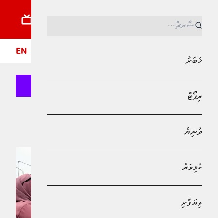
ޚަބަރު
ރިޕޯޓު
ދުނިޔެ
ކުޅިވަރު
ވިޔަފާރި
ލައިފްސްޓައިލް
ދީން
ފޮ
EN
ޚަބަރު
ރިޕޯޓް
Bank of Maldives
"" އި ގުޅޭ ލިޔުންތައް
ދުނިޔެ
ކުޅިވަރު
ވިޔަފާރި