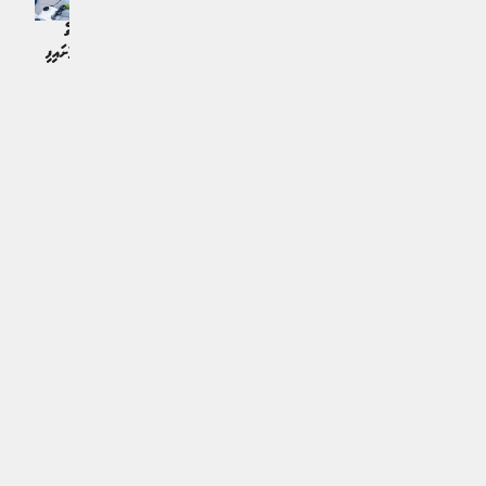
ފަރުމަސްވެރިކަމަށް ހާއްސަ ފުރަތަމަ
ހަނިމާދޫގައި ޕެސްޓް ކޮންޓްރޯލް ކުރުމުގެ
އައިސްޕްލާންޓް އުކުޅަހުގައި
އުކުޅުތަކާ ގުޅޭ ތަމްރީން ޕްރޮގްރާމެއް ފަށައިފި
ޚަބަރު | 20 ގަޑިއިރު ކުރިން
ޚަބަރު | 20 ގަޑިއިރު ކުރިން
އިތުރަށް ލޯރޑް ކުރައްވާ