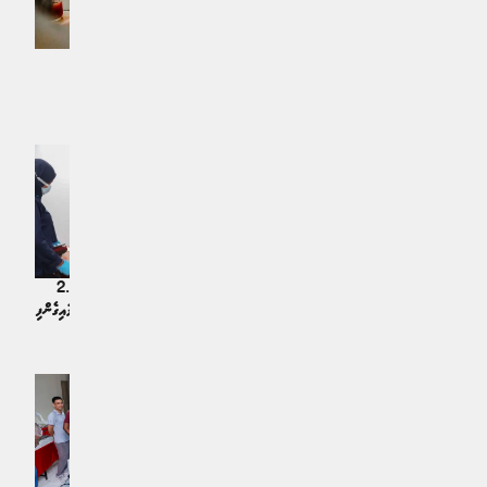
އުކުޅަހު ގޮނޑުދޮށް ހިމާޔަތްކުރުމުގެ އަމަލީ
ޖުލައި މަހު ސްކޭމްގެ 180 މައްސަލަ
މަސައްކަތް މިމަސްތެރޭގައި ފަށަނީ
ހުށަހަޅާފައިވޭ: ފުލުހުން
ޚަބަރު | 5 ގަޑިއިރު ކުރިން
ޚަބަރު | 6 ގަޑިއިރު ކުރިން
ދޯންޏަކަށް ދިޔަވެ އަޑިއަށް ގޮސް ކައްޕި އާއި
ފުލުހަކާއި ސިފައިންގެ މީހެއް ގެއްލިއްޖެ
ދިރުވާލައިގެން އެތެރެކުރަން އުޅުނު 2.9
މިލިއަން ރުފިޔާގެ މަސްތުވާތަކެތި އަތުލައިގެންފި
ޚަބަރު | 8 ގަޑިއިރު ކުރިން
ޚަބަރު | 17 ގަޑިއިރު ކުރިން