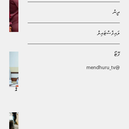
ދީން
ލައިފްސްޓައިލް
އުކުޅަސް ދަތުރުފުޅަށް ފަހު، ރައީސް މާލެ ވަޑައިގެންފި
ޚަބަރު | 34 މިނިޓު ކުރިން
ފޮޓޯ
@mendhuru_tv
2028 ކާމިޔާބުކުރަން އުކުޅަހުން ވަނީ
ނަމޫނާ ދައްކާފައި: މިނިސްޓަރު ރާފިއު
އެކްޓައިޒް ކުންފުންޏާ ރައީސް މުއިއްޒު އާ
އެއްވެސް ގުޅުމެއް ނެތް: މުޖްތަބާ
ޚަބަރު | 4 ގަޑިއިރު ކުރިން
ޚަބަރު | 5 ގަޑިއިރު ކުރިން