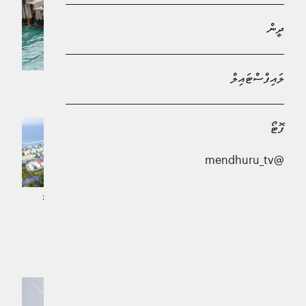
ދީން
ލައިފްސްޓައިލް
ލަކުޑިޖެޓީގެ މަރާމާތް އަވަސްކޮށް ވީއެންމެ އަވަހަކަށް ހުޅުވާލާނަން: އެޗްޑީސީ
ޚަބަރު | 5 ދުވަސް ކުރިން
ފޮޓޯ
@mendhuru_tv
މިނިވަން ދުވަހުގެ އުފަލުގައި ހުޅުމާލޭގައި
ކާނިވަލެއް ބާއްވަނީ
ޚަބަރު | 15 ދުވަސް ކުރިން
ކޮންސްޓްރަކްޝަން ސައިޓްތަކުގައި
ރައްކާތެރިކަމުގެ ފިޔަވަޅު އެޅުމަށް އެދިއްޖެ!
ޚަބަރު | 7 ދުވަސް ކުރިން