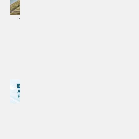
އެމްޑީޕީން ސަރުކާރުން ދިން ގޯތިތަކުން
އެޗްޑީސީ އަށް 16 ބިލިއަން ރުފިޔާގެ
ހިޔާ އިތުރު ޓަވަރުތަކެއްގައި އިތުރު ލިފްޓް
ގެއްލުމެއް
ހަރުކޮށްފި، ބާކީ އެއް ޓަވަރު
ޚަބަރު | 3 މަސް ކުރިން
ޚަބަރު | 2 މަސް ކުރިން
އިތުރަށް ލޯރޑް ކުރައްވާ
MPL - Addu Regional Free Zone