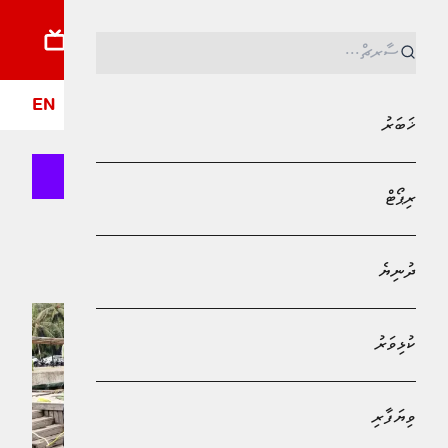
ޚަބަރު
ރިޕޯޓު
ދުނިޔެ
ކުޅިވަރު
ވިޔަފާރި
ލައިފްސްޓައިލް
ދީން
ފޮ
EN
ޚަބަރު
ރިޕޯޓް
Bank of Maldives
ހައުސިން ޑިވެލޮޕްމަންޓް ކޯޕަރޭޝަން(އެޗްޑީސީ)
ދުނިޔެ
ކުޅިވަރު
ވިޔަފާރި