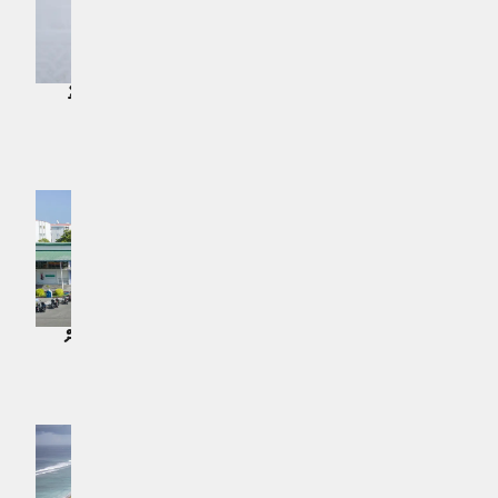
ހުޅުމާލޭ ފޭސް 2ގައި ދޫކޮށްފައިވާ ބިންތައް
ހިޔާ ފްލެޓްތަކުގައި ލިފްޓް އިތުރުކުރުމުގެ
ވިޔަފާރި ބޭނުންތަކަށް ބޭނުންކުރެވެން ޖެހޭ:
މަޝްރޫޢުއެއްކޮށް ނިންމާލައިފި
މިނިސްޓަރު މުއްތޮލިބު
ޚަބަރު | މަހެއް ކުރިން
ޚަބަރު | މަހެއް ކުރިން
އެޗްޑީސީ އެޕްރެންޓިސްޝިޕް ޕްރޮގްރާމުގައި
އިނާޔަތްތަކާއެކު އެޗްޑީސީން އަމިއްލައަށް
ބައިވެރިވުމަށް ހުޅުވާލައިފި
ވަޒީފާއިން ވަކިވުމަށް ހުޅުވާލައިފި
ޚަބަރު | 2 މަސް ކުރިން
ޚަބަރު | 2 މަސް ކުރިން