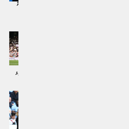
ކިތަންމެ ވަރަކަށް ލާރިއެޅިޔަސް ގާޑިއޯލާ
ސެޓްޕީސް އެފްސީ ހިލޭޖެހުމެއްގެ ދަށުވެ
ފުލުފުލުގައި ބަލި
ސައިޒަށް
ކުޅިވަރު | އަހަރެއް ކުރިން
ކުޅިވަރު | އަހަރެއް ކުރިން
ވީއޭއާރުގެ މަދަދާއެކު ޗެލްސީ ކުރިޔަށް،
ޕެނަލްޓީ ޖަހައިގެންވެސް ޔުނައިޓެޑް
ގަރނަޗޯ ބްރިޖްގައި ހެވިފައި
އާސެނަލްގެ ހިޔަނިން ސަލާމަތް ނުވެވުނު
ކުޅިވަރު | އަހަރެއް ކުރިން
ކުޅިވަރު | އަހަރެއް ކުރިން
ގެޔޯޜކެރޭސް މާސްކު އަޅައިފި. ލިވަޕޫލާ