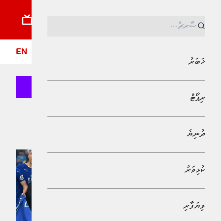
ޚަބަރު
ރިޕޯޓު
ދުނިޔެ
ކުޅިވަރު
ވިޔަފާރި
ލައިފްސްޓައިލް
ދީން
ފޮ
EN
ޚަބަރު
ރިޕޯޓް
Bank of Maldives
އިނގިރޭސި ޕްރިމިއާ ލީގު
ދުނިޔެ
ކުޅިވަރު
ވިޔަފާރި