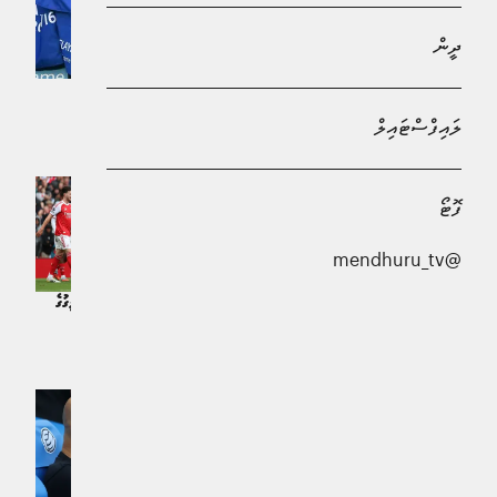
ދީން
ޕްރިމިއާ ލީގު ކާމިޔާބުކުރިތާ 10 އަހަރު ފަހުން ލެސްޓާ ސިޓީ ތިންވަނަ ޑިވިޝަނަށް
ރެލިގޭޓްވެއްޖެ
ލައިފްސްޓައިލް
ކުޅިވަރު | 4 މަސް ކުރިން
ފޮޓޯ
@mendhuru_tv
ފަހުވަގުތުގެ ގޯލާއެކު ޗެލްސީ ހިފަހަށްޓައިފި
އާސެނަލް އަދި ޓޮޓްނަމް ޕްރީމިއަރ ލީގުގެ
ކުޅިވަރު | އަހަރެއް ކުރިން
ތާވަލުގެ އެންމެ ކުރިޔަށް
ކުޅިވަރު | އަހަރެއް ކުރިން