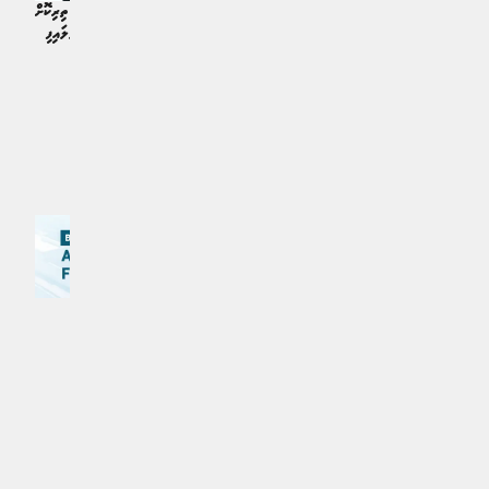
ސިޓީގެ އަމިއްލަ ދަނޑުގައި ހަމަބިމަށް ތިރިކޮށް
ކުރިމަތިލުމުގެ ކުރިން ގެޔޯޜކެރޭސްގެ ވަރުގަދަ
ގުއާޑިއޯލާގެ ސުޕަ ސްކޮޑް ލަދުގަންނަވާލައިފި
އިންޒާރެެއް
ކުޅިވަރު | އަހަރެއް ކުރިން
ކުޅިވަރު | އަހަރެއް ކުރިން
އިތުރަށް ލޯރޑް ކުރައްވާ
MPL - Addu Regional Free Zone