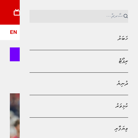
ޚަބަރު
ރިޕޯޓު
ދުނިޔެ
ކުޅިވަރު
ވިޔަފާރި
ލައިފްސްޓައިލް
ދީން
ފޮ
EN
ޚަބަރު
ރިޕޯޓް
Bank of Maldives
ކްރިސްޓިއާނޯ ރޮނާލްޑޯ
ދުނިޔެ
ކުޅިވަރު
ވިޔަފާރި