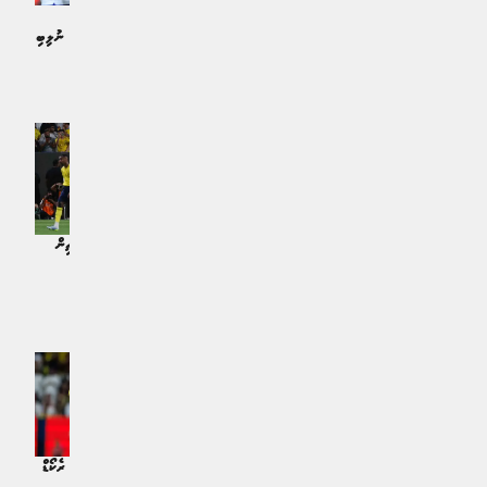
ރޮނާލްޑޯގެ މޮޅުކުޅުމާއެކު ހަތަރުވަނަ ޤައުމުގެ
ހުސްއަތާ ރޮނާލްޑޯ ދެވަނަ ޑިވިޝަން
ލީގު ފަތަޙަކޮށް އަލް ނަޞްރުގެ ޖޯޒީގައި
މުބާރާތުގެ ފައިނަލުން ބަލިވެ ތަށްޓެއް ނުލިބި
ފުރަތަމަ ތަށި އުފުލާލަިފި
އަނެއްކާވެސް އިންތިޒާރު ދިގުލައިފި
ކުޅިވަރު | 3 މަސް ކުރިން
ކުޅިވަރު | 3 މަސް ކުރިން
ރޮނާލްޑޯ އާއި މެސީގެ ކެރިއަރުގައި އަޅަން
އަލް ނަޞްރު ފައިނަލަށް ދަތުރުކޮށް ތިން
ޖެހިލުންވި ފިޔަވަޅު އުމުރުން އެންމެ 18
އަހަރުފަހުން ރޮނާލްޑޯއަށް ކުލަބު
އަހަރުގައި އަޅައި ދުނިޔޭގެ ސަމާލުކަމަށް
ތަށްޓެއްހޯދުމުގެ އުއްމީދުއާކޮށްފި
ކުޅިވަރު | 3 މަސް ކުރިން
ކުޅިވަރު | 3 މަސް ކުރިން
ރޮނާލްޑޯގެ ލަނޑާއެކު އަލް ނަސްރުން ރެކޯޑް