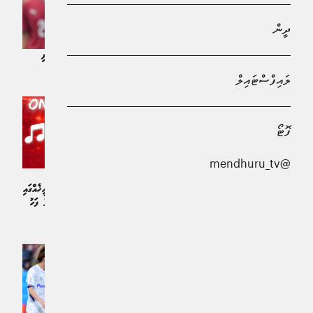
ދީން
ސްޕެއިން އަތުން ބަލިވެ ރޮނާލްޑޯ ވޯލްޑްކަޕެއް ނުލިބި ޤައުމީ ޓީމުގެ ކެރިއަރު ނިންމާލައިފި
ކުޅިވަރު | މަހެއް ކުރިން
ލައިފްސްޓައިލް
ފޮޓޯ
@mendhuru_tv
ރޮނާލްޑޯއަށް ބޯޅަ ނުދޭ ކަމަށް ބުނެ ޕޯޗުގަލް
މުޅި ދުނިޔެ އެ ކުޅިވަރަކަށް ލޯހުއްޓޭ
ޓީމުގެ ތެރޭގައި ބޮޑު ހަނގުރާމައެއް
ވޯލްޑްކަޕް މިރޭ ފަށަނީ، މިއީ ފަހުގެ ތާރީޚެއްގައި
އުފެދުނު އެންމެ މޮޅު 3 ކުޅުންތެރިންގެ ފަހު
ކުޅިވަރު | 2 މަސް ކުރިން
ފެނިލުން
ކުޅިވަރު | 2 މަސް ކުރިން