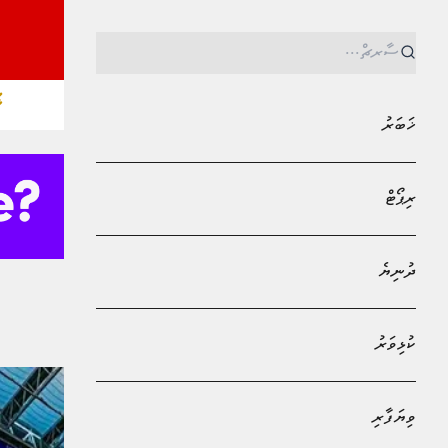
ޚ
ޚަބަރު
ރިޕޯޓް
ދުނިޔެ
MPL - Addu Regional Free Zone
ކުޅިވަރު
ވިޔަފާރި