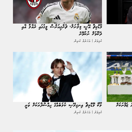
މޮޑްރިޗް އޭސީ މިލާނަށް، ޗެންޕިއަންސް ލީގުގައި ރެއާލް އާއި
ދެކޮޅަށް ނުކުޅޭނެ
ކުޅިވަރު | އަހަރެއް ކުރިން
ް ޒަމާނަކަށް
ލޫކާ މޮޑްރިޗް އިނގިރޭސި ކުލަބެއްގެ ހިއްސާދާރަކަށް ވަނީ
ކުޅިވަރު | އަހަރެއް ކުރިން