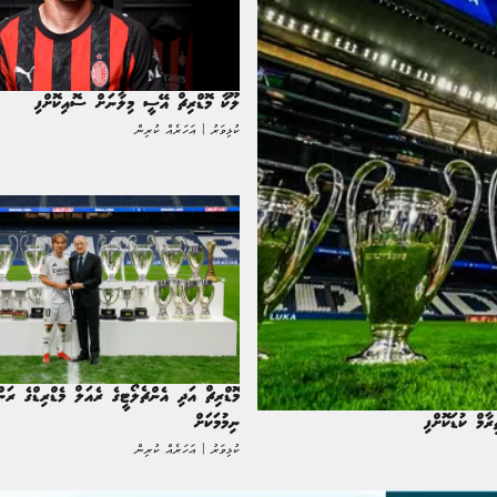
ލޫކާ މޮޑްރިޗް އޭސީ މިލާނަށް ސޮއިކޮށްފި
ކުޅިވަރު | އަހަރެއް ކުރިން
މޮޑްރިޗް އަދި އެންޗެލޯޓީގެ ރެއަލް މެޑްރިޑްގެ ރަނ
ާމް ކުޑަކޮށްފި
ނިމުމަކަށް
ކުޅިވަރު | އަހަރެއް ކުރިން