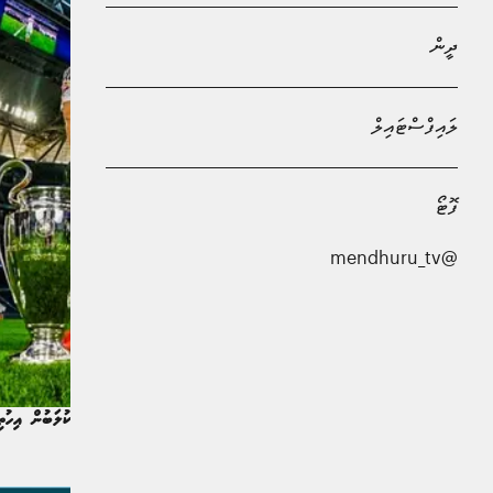
ދީން
ލައިފްސްޓައިލް
ފޮޓޯ
@mendhuru_tv
ބާސެލޯނާއަށްވުރެ ގިނަ ޗެންޕިއަންސްލީގު ކާމިޔާބުކޮށްފައިވާ މޮޑްރިޗްއަށް އެކުލަބުން އިހުތިރ
ކުޅިވަރު | އަހަރެއް ކުރިން