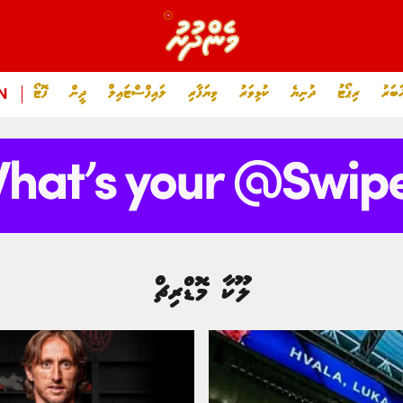
ަބަރު
ރިޕޯޓު
ދުނިޔެ
ކުޅިވަރު
ވިޔަފާރި
ލައިފްސްޓައިލް
ދީން
ފޮޓޯ
N
ލޫކާ މޮޑްރިޗް