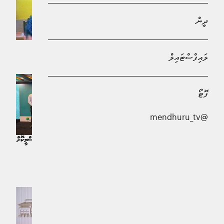
ދީން
އިންޓަރނޭޝަނަލް ސީބެޑް އޮތޯރިޓީ އެސެމްބްލީގެ 31 ވަނަ ސެޝަންގައި ރާއްޖެ
ލައިފްސްޓައިލް
ޚަބަރު | 4 ދުވަސް ކުރިން
ފޮޓޯ
@mendhuru_tv
"ވިލުންވެށި ގްރާންޓް ޕްރޮގްރާމް" ރަސްމީކޮށް
އައްޑޫގެ ނޭޗަރ ޕާކުތައް ފެންވަރު މަތިކުރުމުގެ
އިފްތިތާޙްކޮށްފި
އަމަލީ މަސައްކަތް ފަށައިފި
ޚަބަރު | 2 މަސް ކުރިން
ޚަބަރު | 4 ދުވަސް ކުރިން