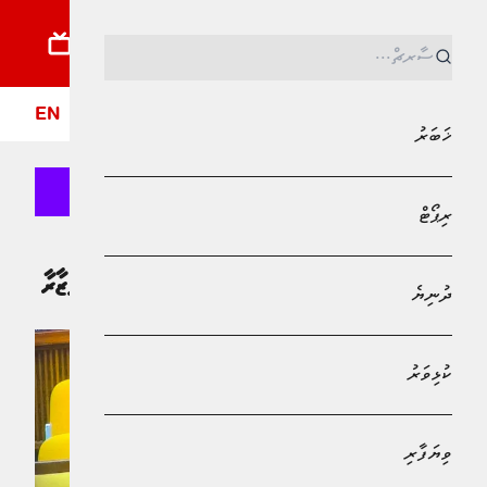
ޚަބަރު
ރިޕޯޓު
ދުނިޔެ
ކުޅިވަރު
ވިޔަފާރި
ލައިފްސްޓައިލް
ދީން
ފޮ
EN
ޚަބަރު
ރިޕޯޓް
Bank of Maldives
މޫސުމީ ބަދަލުތަކާއި ތިމާވެއްޓާއި ހަކަތައާ ބެހޭ ވުޒާރާ
ދުނިޔެ
ކުޅިވަރު
ވިޔަފާރި