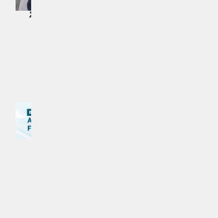
ފަސްމިލިއަން ގަސް ޕްރޮގްރާމުގެ ތެރެއިން 8
އަންނަ މަހުގެ 3 ވަނަ ދުވަހު ހުޅުމާލޭގެ
ލައްކައަށް ވުރެ ގިނަ ގަސް އިންދައިފި
ގޮނޑުދޮށް ސާފުކުރަނީ
ޚަބަރު | 10 މަސް ކުރިން
ޚަބަރު | 10 މަސް ކުރިން
އިތުރަށް ލޯރޑް ކުރައްވާ
MPL - Addu Regional Free Zone