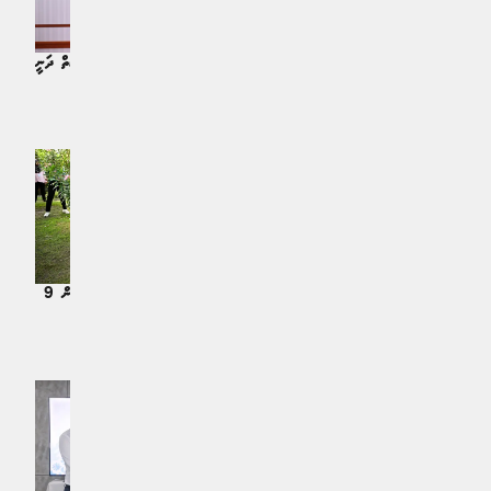
ތެޔޮ އެތެރެކުރަން ކުރާ ޚަރަދު ވަނީ 116
ކުދި ރާޑަރުތަކެއް ހަރުކުރުމުގެ މަސައްކަތް ދަނީ
މިލިޔަން ޑޮލަރަށް އިތުރުވެފަ: ވަޒީރު
ކުރަމުން
ޚަބަރު | 3 މަސް ކުރިން
ޚަބަރު | 3 މަސް ކުރިން
5 މިލިއަން ގަސް ޕްރޮގްރާމުގެ ތެރެއިން 1
ފަސްމިލިއަން ގަސް ޕްރޮގްރާމުގެ ތެރެއިން 9
މިލިއަން ގަސް އިންދައިފި
ލައްކައަށް ވުރެ ގިނަ ގަސް އިންދައިފި
ޚަބަރު | 8 މަސް ކުރިން
ޚަބަރު | 8 މަސް ކުރިން