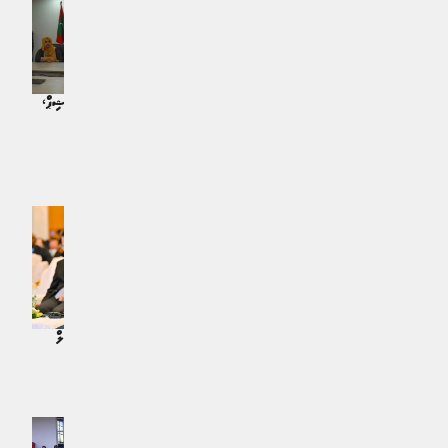
20 އަހަރުން ދަށުގެ ސާފް ޗެމްޕިއަންޝިޕް،
މެންދުރު ޓީވީން ދައްކާނެ
ނޭޕާލް އަތުން އެއްވަރުވެ ރާއްޖެއަށް ސާފް
ކުޅިވަރު | 5 މަސް ކުރިން
ޗެމްޕިއަންޝިޕު ނިމިއްޖެ
ކުޅިވަރު | 4 މަސް ކުރިން
ގައުމީ ފުޓްސަލް ޓީމުގެ ކާމިޔާބީ އަކީ
ނައިބު ރައީސް، ދިވެހި ގައުމީ ފުޓްސަލް
ދެވަނައެއް ނެތް ރީތި ނަމޫނާއެއް: ރައީސް
ޓީމަށް ކާމިޔާބީ އަށް އެދިވަޑައިގެންފި
ކުޅިވަރު | 6 މަސް ކުރިން
ޚަބަރު | 6 މަސް ކުރިން