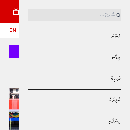
ޚަބަރު
ރިޕޯޓު
ދުނިޔެ
ކުޅިވަރު
ވިޔަފާރި
ލައިފްސްޓައިލް
ދީން
ފޮ
EN
ޚަބަރު
ރިޕޯޓް
MPL - Addu Regional Free Zone
ސާފް ޗެމްޕިއަންޝިޕް
ދުނިޔެ
ކުޅިވަރު
ވިޔަފާރި