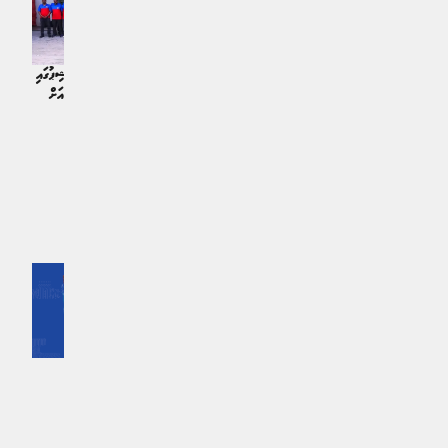
17 އަހަރުން ދަށުގެ ސާފް ޗެމްޕިއަންޝިޕުގައި
ރާޢްޖޭގެ ގައުމީ ފިރިހެން ފުޓްސަލް ޓީމުގެ
ވާދަކުރުމަށް ޒުވާން ގައުމީ ޓީމު ލަންކާއަށް
ފައިނަލް ސްކޮޑް އިއުލާން ކޮށްފި
ކުޅިވަރު | އަހަރެއް ކުރިން
ކުޅިވަރު | 7 މަސް ކުރިން
އިތުރަށް ލޯރޑް ކުރައްވާ
MPL - Addu Regional Free Zone