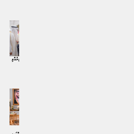
ދުނިޔެ | 5 މަސް ކުރިން
މިޞްރުގެ މީހަކު މައްކާގައި ހައްޔަރުކޮށްފި
ދުނިޔެ | 4 މަސް ކުރިން
ސައުދީގެ މެދުތެރެއަށް އަމާޒުކުރި ކްރޫޒް
ޤުރުއާނުގެ ހަތަރު މުޞްޙަފެއް އަތުން ލިޔުއްވި
މިސައިލެއް އެގައުމުން ހުއްޓުވައިފި
އުޘްމާން ޠާހާ ވަލީއަހްދު މުހައްމަދު
ދުނިޔެ | 5 މަސް ކުރިން
ބައްދަލުކުރަށްވައިފި
ދުނިޔެ | 6 މަސް ކުރިން
4 ބިލިއަން ރިޔާލުގެ ސައޫދީގެ ''ޖޯއި
ސައޫދީ އަރަބިއްޔާގެ ގައުމީ ދުވަހުގެ
ފޯރަމް'' ފަށައިފި