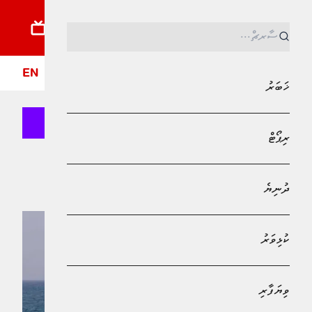
ޚަބަރު
ރިޕޯޓު
ދުނިޔެ
ކުޅިވަރު
ވިޔަފާރި
ލައިފްސްޓައިލް
ދީން
ފޮ
EN
ޚަބަރު
ރިޕޯޓް
Bank of Maldives
ސައޫދީ އަރަބިއްޔާ
ދުނިޔެ
ކުޅިވަރު
ވިޔަފާރި