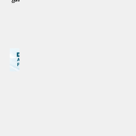
މުނާސަބަތުގައި ރައީސް ތަހުނިޔާ ފޮނުއްވައިފި
ދުނިޔެ | 10 މަސް ކުރިން
ޚަބަރު | އަހަރެއް ކުރިން
އިތުރަށް ލޯރޑް ކުރައްވާ
MPL - Addu Regional Free Zone