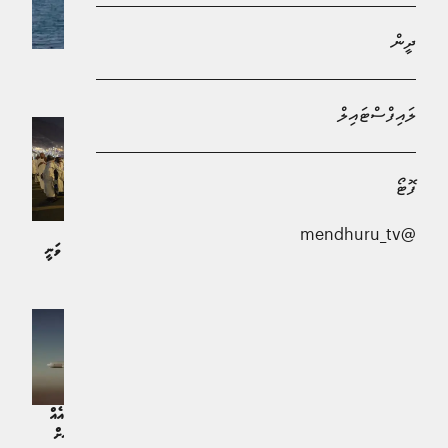
ދީން
ރަތްކަނޑުން ދަތުރުކުރި ސައުދީގެ އާގުބޯޓަކަށް ހަމަލާދީފި
ދުނިޔެ | 17 ދުވަސް ކުރިން
ލައިފްސްޓައިލް
ފޮޓޯ
ސަޢޫދީ އަށް ދިން ހަމަލާތައް ދިވެހި
ސަރުކާރުން ހަރުކަށި އިބާރާތުން
1.5 މިލިއަނަށްވުރެ ގިނަ ހައްޖުވެރިން
@mendhuru_tv
ކުށްވެރިކޮށްފި
މިނާއިން އަރަފާތަށް ދިޔުމަށް ތައްޔާރު ވަނީ
ޚަބަރު | މަހެއް ކުރިން
ޚަބަރު | 2 މަސް ކުރިން
އަސްކަރީ ގާބިލުކަން ދައްކައިދޭ ވީޑިއޯއެއް
އާންމުކޮށް ސައޫދީގެ އިންޒާރެއް އީރާނަށް
ޙައްޖާއި ގުޅޭ ދޮގު އިޝްތިހާރުތަކެއް ފެތުރި