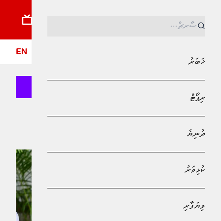
ޚަބަރު
ރިޕޯޓު
ދުނިޔެ
ކުޅިވަރު
ވިޔަފާރި
ލައިފްސްޓައިލް
ދީން
ފޮ
EN
ޚަބަރު
ރިޕޯޓް
Bank of Maldives
ތެލުގެ ބާޒާރު
ދުނިޔެ
ކުޅިވަރު
ވިޔަފާރި