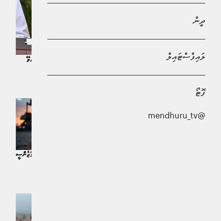
ދީން
ލައިފްސްޓައިލް
ތެލުގެ ރިޒާވް ޤާއިމްކުރުމަށް މާލެ ސަރަޙައްދުގެ 2 ފަޅެއް، އަންނަ ހަފުތާގެ ތެރޭގައި ސަރވޭ
ކުރަން ފަށާނެ: މިނިސްޓަރ
ޚަބަރު | 3 މަސް ކުރިން
ފޮޓޯ
@mendhuru_tv
ހުރުމުޒް އަދިވެސް އީރާނުގެ ބާރުގެ ދަށުގައި:
ތެލުގެ އަގު އުފުލުމުން އައިއީއޭއިން އެމަޖެންސީ
ޓްރަމްޕް އާއި ނަތަންޔާހޫއަށް ސުމެއް!
ސްޓޮކް ބާޒާރަށް ނެރެފި
ދުނިޔެ | 5 މަސް ކުރިން
ދުނިޔެ | 5 މަސް ކުރިން