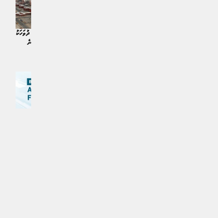
ހަނގުރާމަ މެދުކަނޑާލުމާއެކު ތެލުގެ އަގު
އިސްރާޢީލް-އީރާން ހަނގުރާމަ: މިއިން ދުވަހަކު
ދަށަށް
ނުއުފުލޭ މިންވަރަށް ތެލުގެ އަގު އުފުލޭނެ
World | އަހަރެއް ކުރިން
World | އަހަރެއް ކުރިން
MPL - Addu Regional Free Zone