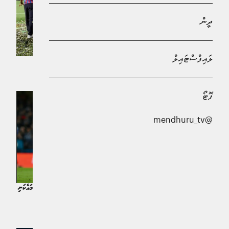
ދީން
ލައިފްސްޓައިލް
ޔުއޭފާ ކޮންފަރެންސް ލީގު ޕެލަސްއިން ކާމިޔާބުކޮށްފި
ކުޅިވަރު | 2 މަސް ކުރިން
ފޮޓޯ
@mendhuru_tv
ގޯޓު އެންތޮނީއަށް އެއްސީޒަނެއްގައި ޔޫރަޕުގެ
ދެތަށި ހޯދާ ހަމައެކަނި ކުޅުންތެރިޔާއަށް ވުމުގެ
ފުރުސަތު
ކުޅިވަރު | އަހަރެއް ކުރިން
ޔުއޭފާގެ ތިން މުބާރާތް ކާމިޔާބުކުރި ހަމައެކަނި
ޓީމަށް ވުމުގެ ފުރުސަތު ޗެލްސީއަށް
ކުޅިވަރު | އަހަރެއް ކުރިން