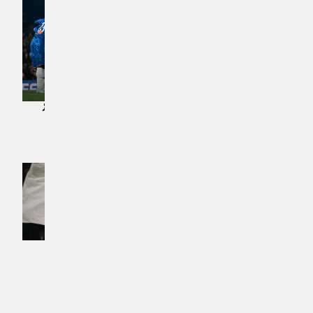
ޔުއޭފާގެ ތިން މުބާރާތް ކާމިޔާބުކުރާ ހަމައެކަނި
ޓީމަށްވުމުގެ ފުރުސަތު ޗެލްސީއަށް
ޗެލްސީ ކޮންފަރެންސް ލީގުގެ ސެމީއަށް
ކުޅިވަރު | އަހަރެއް ކުރިން
ދަތުރުކޮށްފި
ކުޅިވަރު | އަހަރެއް ކުރިން
ޔޫރަޕުގެ 3 ވަނަ ޑިވިޝަނުގެ ކުއާޓަރ
ޗެލްސީ ތިންވަނަ ޑިވިޝަނުގެ ސެމީފައިނަލާ
ފައިނަލަށް ޗެލްސީ ދަތުރުކޮށްފި
ފިޔަވަޅަކާއި ގާތަށް ޖެހިލައިފި
ކުޅިވަރު | އަހަރެއް ކުރިން
ކުޅިވަރު | އަހަރެއް ކުރިން