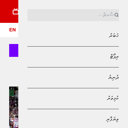
ޚަބަރު
ރިޕޯޓު
ދުނިޔެ
ކުޅިވަރު
ވިޔަފާރި
ލައިފްސްޓައިލް
ދީން
ފޮ
EN
ޚަބަރު
ރިޕޯޓް
Bank of Maldives
ޔުއޭފާ ކޮންފަރެންސް ލީގު
ދުނިޔެ
ކުޅިވަރު
ވިޔަފާރި