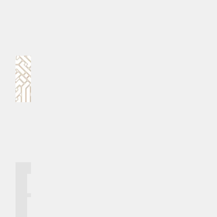
#މެންޗެސްޓަރ ޔުނައިޓެޑް
#ފުޓްބޯޅަ
MPL - Addu Regional Free Zone
ކޮމެންޓް