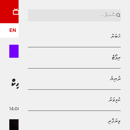
ޚަބަރު
ރިޕޯޓު
ދުނިޔެ
ކުޅިވަރު
ވިޔަފާރި
ލައިފްސްޓައިލް
ދީން
ފޮ
EN
ޚަބަރު
ރިޕޯޓް
MPL - Addu Regional Free Zone
ކުޅިވަރު
ދުނިޔެ
މެންޗެސްޓަރ ޔުނައިޓެޑްގެ ކޯޗުކަމުން އެރިކް
ޓެންހާގް ވަކިކޮށްފި.
ކުޅިވަރު
28 އޮކްޓޯބަރު 2024 - 14:08
އަބްދުﷲ ޣާނިމް
ވިޔަފާރި