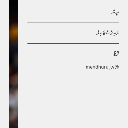
ދީން
ލައިފްސްޓައިލް
ފޮޓޯ
@mendhuru_tv