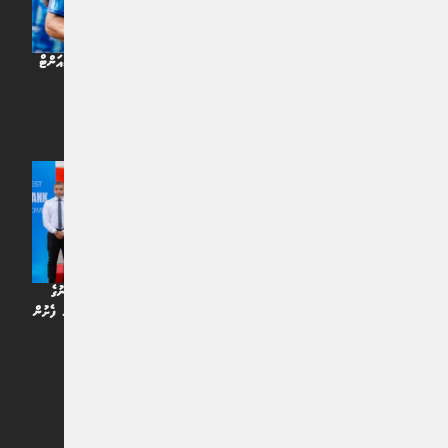
14 ސެޕްޓެމްބަރު 2025: ނިއުރޭޑިއަންޓް
ސްޕޯޓްސް ކުލަބުގެ ފަރިތަކުރުންތަކުގެ
ތެރެއިން
އަހަރެއް ކުރިން
ނިއުރޭޑިއަންޓް ސްޕޯޓްސް ކުލަބާ އަލަށް
އެމްޑަބްލިއުއެސްސީގެ 10،000 ޓަނުގެ
ގުޅުނު ކުޅުންތެރިންނާއި ހެޑް ކޯޗު ރަސްމީކޮށް
ފެން ރައްކާ ކުރާ ތާނގި ބޭނުންކުރަން ފެށުން
ދައްކާލުމަށާއި ޕާޓްނަރުން އިއުލާނުކުރުމަށް
އަހަރެއް ކުރިން
ބޭއްވި ހަފްލާ
އަހަރެއް ކުރިން
އިތުރަށް ލޯރޑް ކުރައްވާ