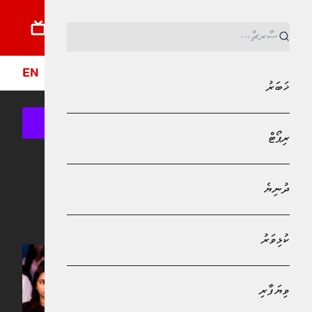
ޚަބަރު
ރިޕޯޓު
ދުނިޔެ
ކުޅިވަރު
ވިޔަފާރި
ލައިފްސްޓައިލް
ދީން
ފޮ
EN
ޚަބަރު
ރިޕޯޓް
Bank of Maldives
ދުނިޔެ
ފޮޓޯ ގެލަރީ
ކުޅިވަރު
ވިޔަފާރި