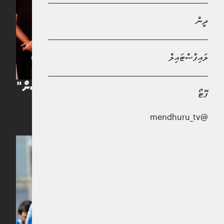
ދީން
ލައިފްސްޓައިލް
ބީއެމްއެލްއިން "ޔޫތު އެންޓަޕްރަނަޝިޕް ފައިނޭންސިން"
ފޮޓޯ
ތައާރަފުކުރުން
@mendhuru_tv
20 ދުވަސް ކުރިން
ބީއެމްއެލްއިން ވިސާ އިންފިނިޓް ކްރެޑިޓް ކާޑު
ރާއްޖެއަށް ތައާރަފުކުރުން
8 މަސް ކުރިން