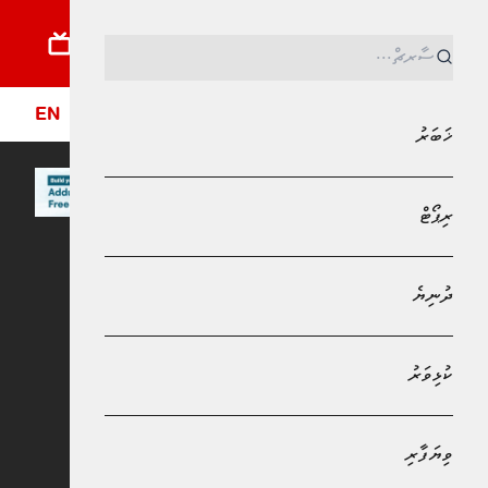
ޚަބަރު
ރިޕޯޓު
ދުނިޔެ
ކުޅިވަރު
ވިޔަފާރި
ލައިފްސްޓައިލް
ދީން
ފޮ
EN
ޚަބަރު
ރިޕޯޓް
MPL - Addu Regional Free Zone
ދުނިޔެ
ފޮޓޯ ގަލެރީ
2025 ވަނަ އަހަރުގެ ރިޔާސީ ބަޔާން،
ކުޅިވަރު
ރައީސުލްޖުމްހޫރިއްޔާ ޑރ. މުޙައްމަދު
މުޢިއްޒު އިއްވެވި ޖަލްސާ
ވިޔަފާރި