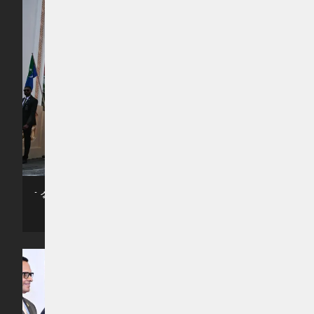
ރިޔާސީ ބަޔާން އިއްވެވުމަށް، މަޖިލީހަށް ރައީސްގެ ދެ ކަނބަލުން ވަޑައިގަންނަވަނީ -
- ފޮޓޯ: ރައީސް އޮފީސް