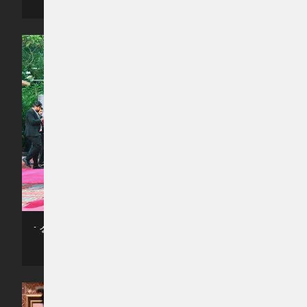
ރިޔާސީ ބަޔާން އިއްވެވުމަށް، މަޖިލީހަށް ރައީސްގެ ދެ ކަނބަލުން ވަޑައިގަންނަވަނީ -
- ފޮޓޯ: ރައީސް އޮފީސް