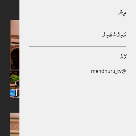
އަޙްމަދު ސަދޫފް މޫސާ
ދީން
ލައިފްސްޓައިލް
ފޮޓޯ
@mendhuru_tv