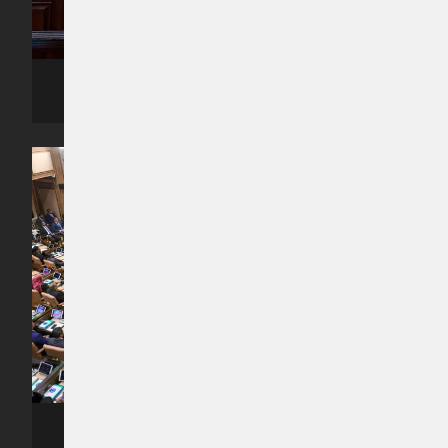
ރިޔާސީ ބަޔާން އިއްވެވި ޖަލްސާގެ ތެރެއިން -- ފޮޓޯ: ރައީސް އޮފީސް
ރިޔާސީ ބަޔާން އިއްވެވި ޖަލްސާގެ ތެރެއިން -- ފޮޓޯ: ރައީސް އޮފީސް