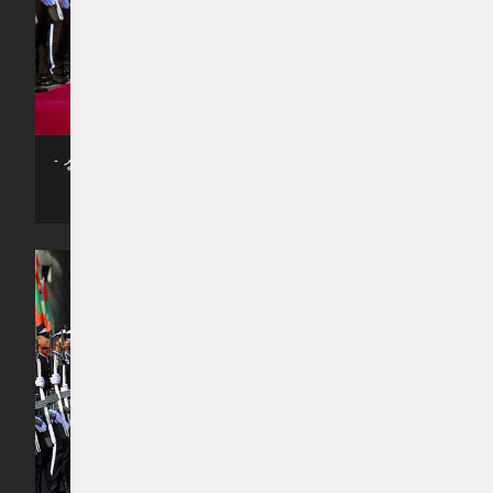
ރިޔާސީ ބަޔާން އިއްވެވުމަށް، މަޖިލީހަށް ރައީސްގެ ދެ ކަނބަލުން ވަޑައިގަންނަވަނީ -
- ފޮޓޯ: ރައީސް އޮފީސް