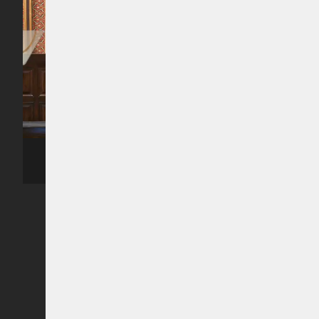
ރިޔާސީ ބަޔާން އިއްވެވި ޖަލްސާގެ ތެރެއިން -- ފޮޓޯ: ރައީސް އޮފީސް