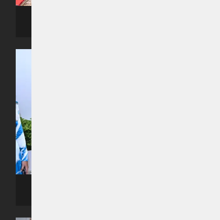
ރިޔާސީ ބަޔާން އިއްވެވި ޖަލްސާގެ ތެރެއިން -- ފޮޓޯ: ރައީސް އޮފީސް
ރިޔާސީ ބަޔާން އިއްވެވި ޖަލްސާގެ ތެރެއިން -- ފޮޓޯ: ރައީސް އޮފީސް