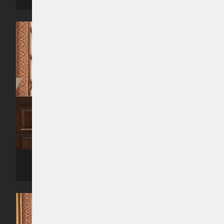
ރިޔާސީ ބަޔާން އިއްވެވި ޖަލްސާގެ ތެރެއިން -- ފޮޓޯ: ރައީސް އޮފީސް