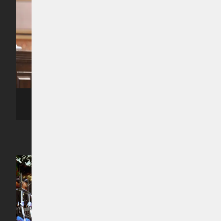
ރިޔާސީ ބަޔާން އިއްވެވި ޖަލްސާގެ ތެރެއިން -- ފޮޓޯ: ރައީސް އޮފީސް