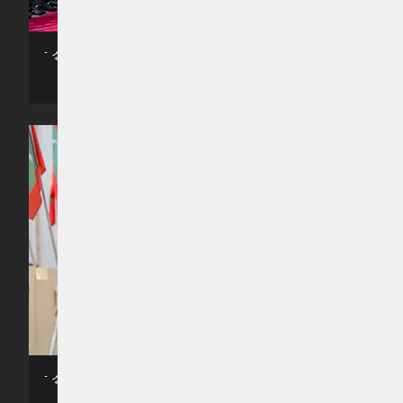
ރިޔާސީ ބަޔާން އިއްވެވުމަށް، މަޖިލީހަށް ރައީސްގެ ދެ ކަނބަލުން ވަޑައިގަންނަވަނީ -
- ފޮޓޯ: ރައީސް އޮފީސް
ރިޔާސީ ބަޔާން އިއްވެވުމަށް، މަޖިލީހަށް ރައީސްގެ ދެ ކަނބަލުން ވަޑައިގަންނަވަނީ -
- ފޮޓޯ: ރައީސް އޮފީސް