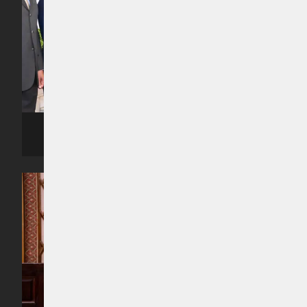
ރިޔާސީ ބަޔާން އިއްވެވި ޖަލްސާގެ ތެރެއިން -- ފޮޓޯ: ރައީސް އޮފީސް