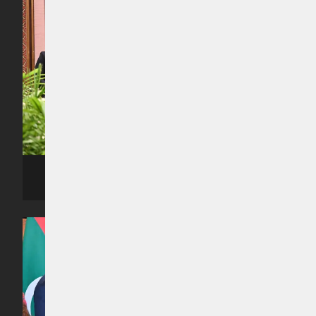
ރިޔާސީ ބަޔާން އިއްވެވި ޖަލްސާގެ ތެރެއިން -- ފޮޓޯ: ރައީސް އޮފީސް