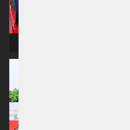
ރިޔާސީ ބަޔާން އިއްވެވި ޖަލްސާގެ ތެރެއިން -- ފޮޓޯ: ރައީސް އޮފީސް