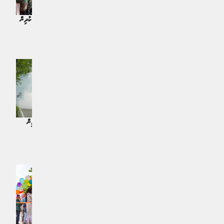
ކްރިމިނަލް ކޯޓް ފަނޑިޔާރު ކަމަށް ތިން
ވަޠަނީ ޚިދުމަތުގެ ހަތަރު ވަނަ ބެޗަށް ކުދިން
ބޭފުޅަކު އައްޔަން ކުރަނީ
ހޮވުމުގެ މަރުހަލާތައް މިއަދު ފަށައިފި
ޚަބަރު | 16 ގަޑިއިރު ކުރިން
ޚަބަރު | 16 ގަޑިއިރު ކުރިން
މަދިރި ނައްތާލުމުގެ މަސައްކަތުގެ ތެރެއިން
ދީނީ ޢިލްމުވެރިންގެ އަހަރީ ބައްދަލުވުން މި
ޖުލައި މަހު 1651 ތަން ބަލައިފި
މަހު 14 އަދި 15 ގައި
ޚަބަރު | 18 ގަޑިއިރު ކުރިން
ޚަބަރު | 16 ގަޑިއިރު ކުރިން