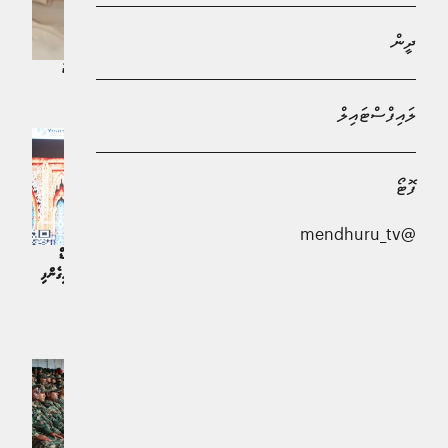
ދީން
ބީޖޭޕީގެ އެމްއެލްއޭއެއްގެ ދަރިފުޅަށް ކައިވެނި ކުރެވުނީ 25 ކައިވެނިކޮށްފައިވާ ކެހިވެރިޔަކާ
ދުނިޔެ | 22 މިނިޓު ކުރިން
ލައިފްސްޓައިލް
ފޮޓޯ
@mendhuru_tv
އައިއައިޔޫއެމް އަލަމްނައި އައިކަން އެވޯޑް
މާލޭގައި ބިނާކުރާ 15 ބުރީގެ ޤުރްއާނަށް
ޕްރޮފެސަރު ޑރ. މުނީޒާއަށް ލިބިވަޑައިގެންފި
ހާއްސަ ވަޤްފުގެ އިމާރާތާއެކު އިސްލާމީ
ޚަބަރު | 15 ގަޑިއިރު ކުރިން
މަރުކަޒުގެ ދައުރު އަލުން އިޢާދަވާނެ: ޝަހީމް
ޚަބަރު | 15 ގަޑިއިރު ކުރިން