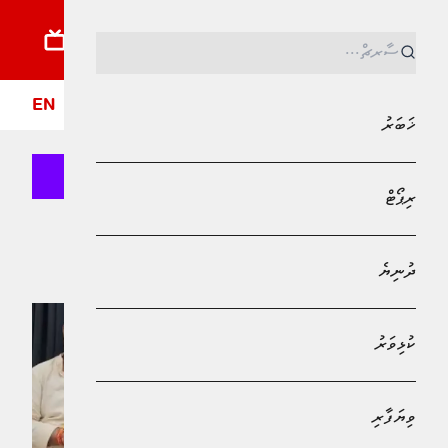
ޚަބަރު
ރިޕޯޓު
ދުނިޔެ
ކުޅިވަރު
ވިޔަފާރި
ލައިފްސްޓައިލް
ދީން
ފޮ
EN
ޚަބަރު
ރިޕޯޓް
Bank of Maldives
"" އި ގުޅޭ ލިޔުންތައް
ދުނިޔެ
ކުޅިވަރު
ވިޔަފާރި