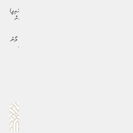
އަދި ޕަބްލިކް ސެކްޓަރ އިންވެސްޓްމަންޓް ޕްރޮގްރާމްގެ (ޕީއެސްއައިޕީ)
ދަށުން 4,209.1 މިލިއަން ރުފިޔާގެ އެކި މަޝްރޫޢުތައް ކުރިއަށް
ގެންގޮސްފައިވާކަންވެސް ފާހަގަކުރެވެއެވެ.
ފާހަގަކުރެވޭއެއް ކަމަކީ ދައުލަތުގެ ތަރައްޤީގެ މަޝްރޫޢުތަކަށާއި، ލޯނު
އަނބުރާ ދެއްކުމަށް ސަރުކާރުން ބޮޑު ހޭދައެއްކުރަމުންދާކަމެވެ.
#ފިނޭންސް މިނިސްޓްރީ
#ފިކްސަލް ރިޕޯޓް