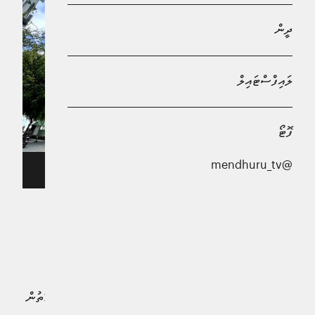
ދީން
ލައިފްސްޓައިލް
ފޮޓޯ
@mendhuru_tv
މިނިސްޓްރީ އޮފް ފިނޭންސް ހިންގާ އިމާރާތް
2025 ވަނަ އަހަރުގެ މިހާތަނަށް ދައުލަތުން ލޯނު އަނބުރާ
ދެއްކުމަށް 3,279.5 މިލިއަން ރުފިޔާ ޚަރަދުކޮށްފައިވާކަމަށް
މިނިސްޓްރީ އޮފް ފިނޭންސުން ހާމަކޮށްފިއެވެ.
ޖުލައި 17 އާއި ހަމައަށް ނެރެފައިވާ ފިކްސެލް ރިޕޯޓުން ދައްކާގޮތުން
މިއަަހަރު 3.2 ބިލިއަން ރުފިޔާ ވަނީ ޚަރަދުކޮށްފައެވެ.