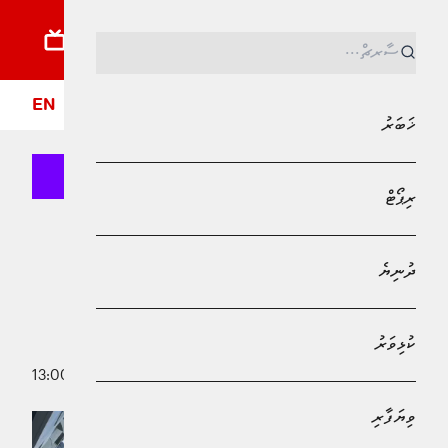
ޚަބަރު
ރިޕޯޓު
ދުނިޔެ
ކުޅިވަރު
ވިޔަފާރި
ލައިފްސްޓައިލް
ދީން
ފޮ
EN
ޚަބަރު
ރިޕޯޓް
MPL - Addu Regional Free Zone
ޚަބަރު
ދުނިޔެ
ލޯނު ދެއްކުމަށް 3.2 ބިލިއަން ރުފިޔާ
ޚަރަދުކޮށްފި
ކުޅިވަރު
1 އޯގަސްޓު 2025 - 13:00
ޝަހްޒާ މުހައްމަދު
ވިޔަފާރި