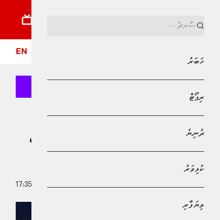
ޚަބަރު
ރިޕޯޓު
ދުނިޔެ
ކުޅިވަރު
ވިޔަފާރި
ލައިފްސްޓައިލް
ދީން
ފޮ
EN
ޚަބަރު
ރިޕޯޓް
MPL - Addu Regional Free Zone
ޚަބަރު
ދުނިޔެ
ކާށިދޫ ފަރަށް މުދާ އުފުލާ ބޯޓެއް އަރައި،
އެއިން ދަތުރުކުރި މީހަކު ގެއްލިއްޖެ
ކުޅިވަރު
11 ނޮވެމްބަރު 2025 - 17:35
ޢައްފާން މުޙައްމަދު
ވިޔަފާރި