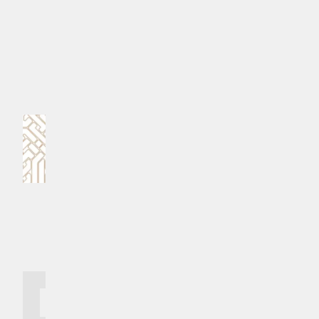
#އެމްއެންޑީއެފް ކޯސްޓްގާޑު
MPL - Addu Regional Free Zone
ކޮމެންޓް