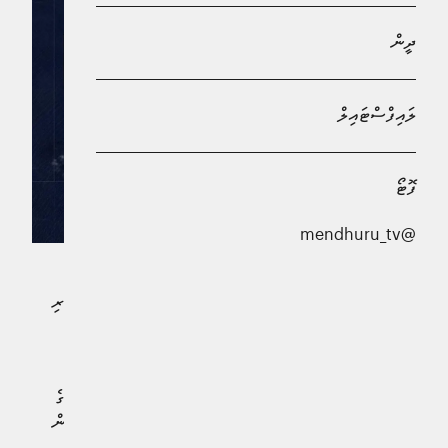
ދީން
ލައިފްސްޓައިލް
ފޮޓޯ
@mendhuru_tv
ކ. ކާށިދޫ ފަރަށް، މުދާ އުފުލާ ބޯޓެއް އަރައި އެއިން ދަތުރުކުރި
މީހަކު ގެއްލިގެން އެ މީހާ ހޯދުމުގެ މަސައްކަތް ފަށައިފިއެވެ.
ގައުމީ ދިފާއީ ބާރުން ބުނީ، މާލެއިން ފުރައިގެން ކާށިދޫ އަށް
ދަތުރު ކުރި ފައިސަލާ ބޯޓު، ކާށިދޫ ފަރަށް އަރައިގެން އުޅޭކަމުގެ
މައުލޫމާތު ލިބިގެން މާލޭ އޭރިއާ ކޯސްޓްގާޑް ސެކަންޑް ސްކޮޑްރަން
އިން ހަރަކާތްތެރިވަމުންދާ ކަމަށެވެ.