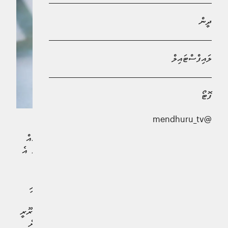
ދީން
ލައިފްސްޓައިލް
ފޮޓޯ
@mendhuru_tv
ބޭންކް އޮފް މޯލްޑިވްސް (ބީއެމްއެލް)ގެ ކާޑުލިމިޓްގެ ބޭނުން ބައެއް
ފަރާތްތަކުން ނަހަމަގޮތުގައި ބޭނުން ކުރާތީ، އެކަން ނުކުރުމަށް އެ
ބޭންކް އިން މިއަދު އެދިއްޖެއެވެ.
ބީއެމްއެލް އިން ވަނީ މި އަހަރުގެ ނޮވެމްބަރުން ފެށިގެން ދިވެހި
ރުފިޔާ އެކުންޓަށް ދޫކޮށްފައިވާ ޑެބިޓްކާޑު ރާއްޖެއިން ބޭރުގައި
ބޭނުންކުރެވޭ އަދަދު އިތުރުކޮށްފައެވެ. އަދި ކަސްޓަމަރުންގެ ޒަރޫރީ
ބޭނުންތަކަށް ބަލައިގެން ގެނެސްފައިވާ މި ބަދަލުގައި ރާއްޖެއިން