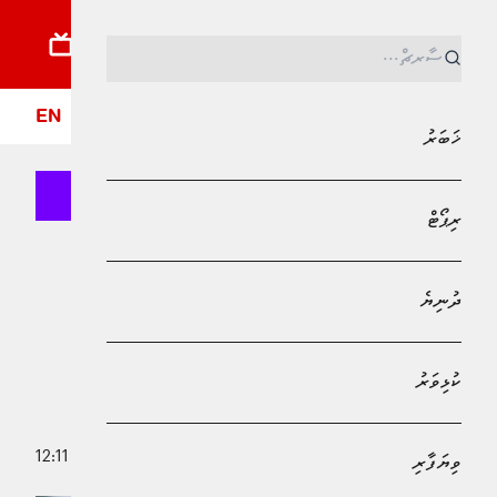
ޚަބަރު
ރިޕޯޓު
ދުނިޔެ
ކުޅިވަރު
ވިޔަފާރި
ލައިފްސްޓައިލް
ދީން
ފޮ
EN
ޚަބަރު
ރިޕޯޓް
MPL - Addu Regional Free Zone
ވިޔަފާރި
ދުނިޔެ
ކާޑުލިމިޓްގެ ބޭނުން ނަހަމަގޮތުގައި ބޭނުން
ކުރާތީ،އެކަަން ނުކުރުމަށް ބީއެމްއެލް އިން
ކުޅިވަރު
އެދިއްޖެ
7 ޑިސެމްބަރު 2025 - 12:11
ވިޔަފާރި
އައިޝަތު ނަޝާ