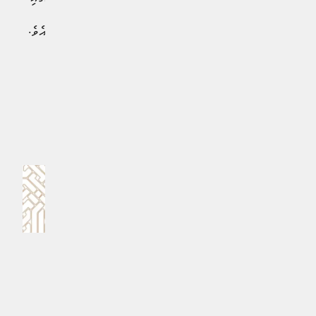
ހިދުމަތް ދެވޭނީ، ނަހަމަގޮތުގައި ކާޑު ބޭނުންކުރުމަށް ހިންގާ
އަމަލުތައް ހުއްޓިގެން ކަަމަށްވެސް ބީއެމްއެލް އިން ބުނެފައި ވެއެވެ.
#ބީއެމްްއެލް
MPL - Addu Regional Free Zone
ކޮމެންޓް