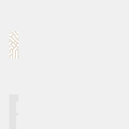
#ސިއްހީ ވުޒާރާ
#ޑެންގޫ ހުން
MPL - Addu Regional Free Zone
ކޮމެންޓް