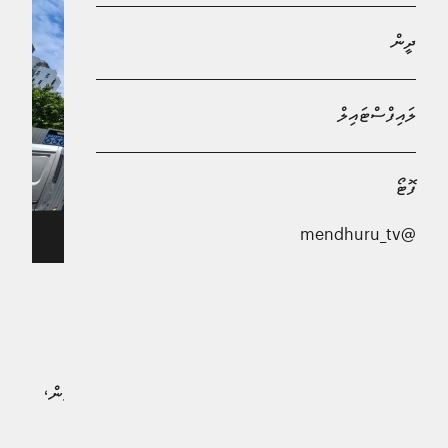
ދީން
ލައިފްސްޓައިލް
ފޮޓޯ
@mendhuru_tv
ސިއްހީ ވުޒާރާ --
ޑެންގީ ހުން ޖެހިގެން ރިޕޯޓު ކުރި އަދަދު މިދިޔަ އޭޕްރީލް މަހު
މައްޗަށް ގޮސްފައިވާ ކަމަށް ސިއްހީ ވުޒަރާއިން ބުނެފިއެވެ.
ސިއްޚީ ވުޒާރާއިން ޢާންމުކުރި ތަފާސްހިސާބުތަކުން ދައްކާ ގޮތުން،
ޑެންގީ ހުން ޖެހިގެން އޭޕްރީލް މަހު 124 ކޭސް ވަނީ
ރިޕޯޓުކޮށްފައެވެ. މިއީ މި އަހަރުގެ ވޭތުވެ ދިޔަ މަސްތަކާއި އަޅާ