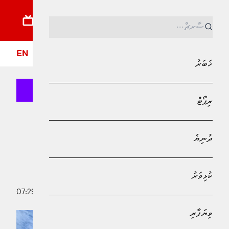
ޚަބަރު
ރިޕޯޓު
ދުނިޔެ
ކުޅިވަރު
ވިޔަފާރި
ލައިފްސްޓައިލް
ދީން
ފޮ
EN
ޚަބަރު
ރިޕޯޓް
MPL - Addu Regional Free Zone
ޚަބަރު
ދުނިޔެ
މިދިޔަ މަހު ޑެންގީ ޖެހިގެން ރިޕޯޓު ކުރި
އަދަދު މައްޗަށް
ކުޅިވަރު
6 މޭ 2025 - 07:29
އާމިނަތު ޝެލީ މުޙައްމަދު ފާއިޒު
ވިޔަފާރި