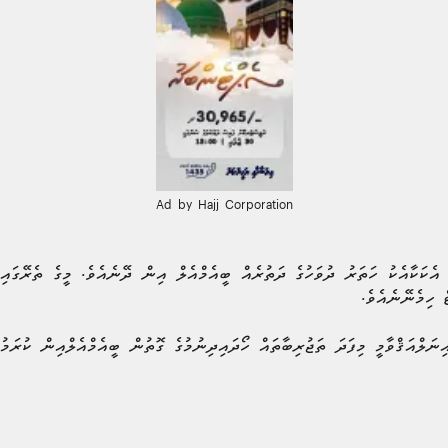
Ad by Hajj Corporation
އެކަކާއެކު ހަތަރު ދުވަހުގެ ދަތުރެއް ބީއެމްއެލް އިން ދޭނެއެވެ. މީގެ ތެރޭގައި
ް ހިމެނޭނެއެވެ.
ަލްއަޤްވާމީ މިފަދަ ތަޖުރިބާތައް ހޯދައިދިނުމުގެ ގޮތުން ބީއެމްއެލްއިން ކުރަމު