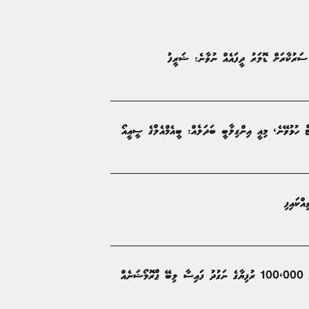
ސަރުކާރަށް ޑޮލަރު ދީފައެއް ނުވާނެ: ޝަރީފު
ޓް ހުޅުވޭނެ، މިއީ އިންގިލާބީ ބަދަލެއް: ބީއެމްއެލްގެ ސީއީއޯ
ބޭންކް އޮފް މޯލްޑިވްސްއާއި މާސްޓަރކާޑު ގުޅިގެން 100،000 ރުފިޔާގެ ނަގުދު ފައިސާ ލިބޭ ޕްރޮމޯޝަނެއް