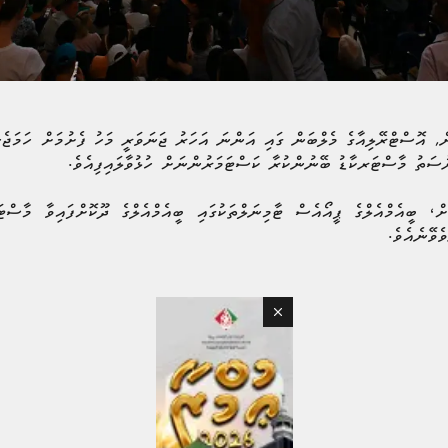
ް, އޮސްޓްރޭލިއާގެ މެލްބަން ގައި އަންނަ އަހަރު ޖަނަވަރީ މަހު ފެށުމަށް ހަމަޖެހ
ރުސަތު މާސްޓަރކާޑު ބޭނުންކުރާ ކަސްޓަމަރުންނަށް ހުޅުވާލައިފިއެވެ.
ުން ފެށިގެން އޮކްޓޯބަރ 31 އަށް، ބީއެމްއެލްގެ ޕީއޯއެސް ޓާމިނަލްތަކުގައި ބީއެމްއެލްގެ ދޫކޮށްފަ
ެވޭނެއެވެ.