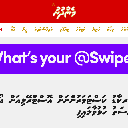
ަބަރު
ރިޕޯޓު
ދުނިޔެ
ކުޅިވަރު
ވިޔަފާރި
ލައިފްސްޓައިލް
ދީން
ފޮޓޯ
N
ރކާޑު ކަސްޓަމަރުންނަށް އޮސްޓްރޭލިއަން އޯޕ
ސަތު ހުޅުވާލައިފި