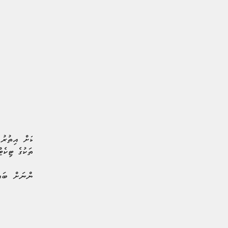
ގުރުއަތުން ހޮވޭ ކަސްޓަމަރަކަށް އިތުރު 
ކެއުމާއި، އަދި ފައިނަލް މެޗުތަކުގެ ޓިކެޓ
މި ޕްރޮމޯޝަނަކީ ކަސްޓަމަރުންނަށް ބައިނ
ޕްރޮމޯޝަނެކެވެ.