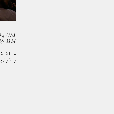
ބޭންކް އޮފް މޯލްޑިވްސް (ބީއެމްއެލް) އިނ
ބަލާލަން ދަތުރެއް ކާމިޔާބު ކުރުމުގެ ފު
މިއަދ
ކަސްޓަމަރުންނަށް ގުރުއަތުގައި ބައިވެރިވ