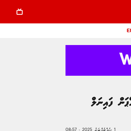
E
ަން ފައިނަލް
1 ސެޕްޓެމްބަރު 2025 - 08:57