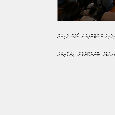
ިފައިވާ އޮސްޓްރޭލިއަން އޯޕަން ފައިނަލް
އިވާ މާސްޓަރކާޑެއް ބޭނުންކޮށްގެން ވިޔަފާރިކުރާ