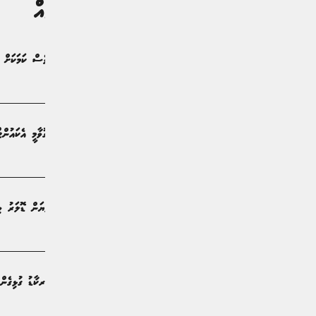
ގުޅުންހުރި ލިޔުންތައް
ބޭންކް އޮފް މޯލްޑިވިސް އިން އެއްވެސް ކަމަކަށް 
ޚަބަރު | 22 ދުވަސް ކުރިން
ސްވައިޕް މެދުވެރިކޮށް ބައިނަލް އަގުވާމީ އެކައުން
ވިޔަފާރި | 23 ދުވަސް ކުރިން
ބޭންކް އޮފް މޯލްޑިވްސް 1.7 ބިލިޔަން ޑޮލަރު ވިއްކައިފި
ވިޔަފާރި | މަހެއް ކުރިން
ފަށައިފި