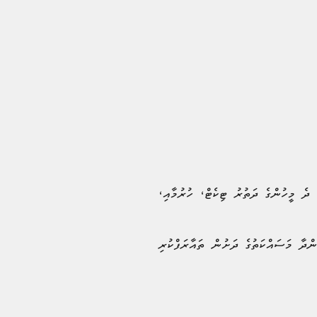
 ދެ މީހުންގެ ދަތުރު ޓިކެޓް، ހުރުމާއި،
ންދާ މަސައްކަތުގެ ދަށުން ތައާރަފްކުރި