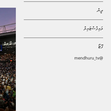
ދީން
ލައިފްސްޓައިލް
ފޮޓޯ
@mendhuru_tv