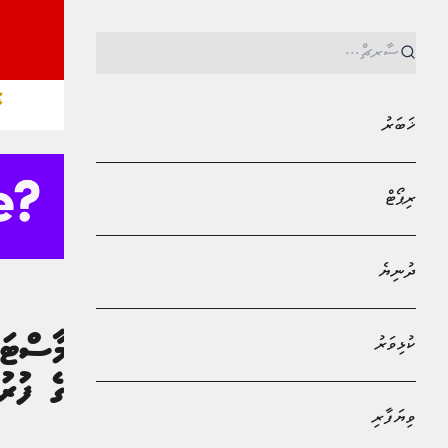
ޚ
ޚަބަރު
ރިޕޯޓް
ދުނިޔެ
MPL - Addu Regional Free Zone
ވިޔަފާރި
ކުޅިވަރު
ބީއެމްއެލްއިން މާސްޓަ
ބަލާލަން ދިޔުމުގެ ފުރު
ވިޔަފާރި
ޢައްފާން މުޙައްމަދު