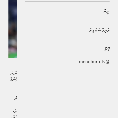
ދީން
ލައިފްސްޓައިލް
ފޮޓޯ
@mendhuru_tv
ބާސެލޯނާގެ ލެޖެންޑަރީ ކުޅުންތެރިޔާ އަދި ފުޓްބޯޅައިގައި މިހާތަނަށް
އުފެދުނު އެންމެ މޮޅު އެއް ކުލުންތެރިޔާ ލިއޮނެލް މެސީ ބާސެލޯނާގެ
ރައީސަކު ހޮވުމަށް އަންނަ އަހަރުގައި ބާއްވާ އިންތިޚާބުގެ
ކަންކަމުގައި ބައިވެރިވާން ނިންމާފައިވާ ކަމުގެ ރިޕޯޓްތައް
ލިބިއްޖެއެވެ. މިގޮތުން، އޭނާގެ މަޤްސަދަކީ މިހާރުގެ ރައީސް ޖޯން
ލަޕޯޓާ މަޤާމުން ދުރުކުރުމަށްޓަކައި އަންނަ އަހަރު ބާއްވާ
އިންތިޚާބުގައި ވާދަކުރާ ކެންޑިޑޭޓަކަށް ތާއީދުކުރުން ކަމަށްވެއެވެ.
މެސީ އަމިއްލައަށް ރިޔާސީ އިންތިޚާބަށް ކުރިމައްޗެއް ނުލާނެއެވެ.