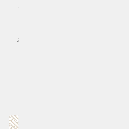
ނުދެއެވެ. މެސީގެ ކޮންޓްރެކްޓް އާކުރުމަކީ ލަޕޯޓާގެ 2021 ވަނަ
އަހަރުގެ ރިޔާސީ ކެމްޕޭނުގެ އެންމެ މުހިންމު އެއް ވަޢުދެވެ.
އެކަމަކު، ކުލަބުގެ މާލީ ދަތިކަމުގެ ސަބަބުން ކޮންޓްރެކްޓް
އާކުރުމަށް ހުރަސް އެޅި، އެކަން ނުވިއެވެ. މެސީ އާއި އޭނާގެ
އާއިލާއިން މިކަން ދެކެނީ ލަޕޯޓާގެ ފަރާތުން
ލިބުނު
ކަމުގައެވެ. ނަތީޖާއެއްގެ ގޮތުން،މެސީއާއި ބާސާގެ
ޚިޔާނާތެއް
ރައީސްއާއި ދެމެދުގެ ގުޅުން ވަނީ މުޅިން ކެނޑިފައެވެ.
#ލިއޮނެލް މެސީ
#ބާސެލޯނާ