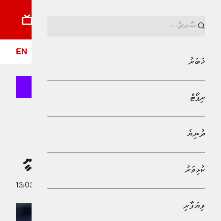
ޚަބަރު
ރިޕޯޓު
ދުނިޔެ
ކުޅިވަރު
ވިޔަފާރި
ލައިފްސްޓައިލް
ދީން
ފޮ
EN
ޚަބަރު
ރިޕޯޓް
MPL - Addu Regional Free Zone
ކުޅިވަރު
ދުނިޔެ
މެސީ ބާސާއިން ބޭރުކޮށްލި ލަޕޯޓާ
ރައީސްކަމުން ބޭރުކުރަން މެސީ ނިކުންނަނީ
ކުޅިވަރު
31 އޮކްޓޯބަރު 2025 - 13:03
އަބްދުﷲ ޣާނިމް
ވިޔަފާރި