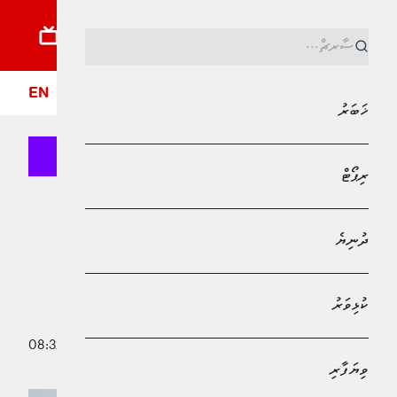
ޚަބަރު
ރިޕޯޓު
ދުނިޔެ
ކުޅިވަރު
ވިޔަފާރި
ލައިފްސްޓައިލް
ދީން
ފޮ
EN
ޚަބަރު
ރިޕޯޓް
MPL - Addu Regional Free Zone
ޚަބަރު
ދުނިޔެ
ހިޔާ ފްލެޓްތަކުގައި ލިފްޓް އިތުރުކުރުމުގެ
މަޝްރޫޢުއެއްކޮށް ނިންމާލައިފި
ކުޅިވަރު
5 ޖުލައި 2026 - 08:32
މުހައްމަދު މޫސާ
ވިޔަފާރި