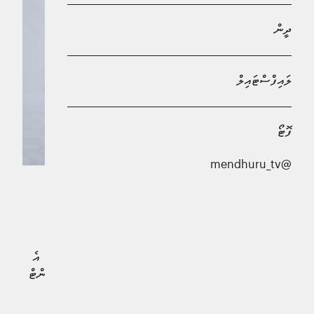
ދީން
ލައިފްސްޓައިލް
ފޮޓޯ
@mendhuru_tv
ހުޅުމާލޭ ދެވަނަ ފިޔަވަހީގެ ހިޔާ ޓަވަރުތަކުގައި އިތުރު ލިފްޓު
ހަރުކުރުމަށް ކުރިއަށްގެންދިޔަ މަޝްރޫއު އެއްކޮށް ނިންމާލައި، އެ
ލިފްޓުތައް މިރޭ އާންމުންނަށް ހުޅުވާލުމަށް ހައުސިން ޑިވެލޮޕްމަންޓް
ކޯޕަރޭޝަން (އެޗްޑީސީ) އިން ނިންމައިފިއެވެ.