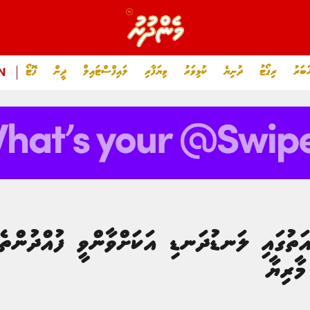
ަބަރު
ރިޕޯޓު
ދުނިޔެ
ކުޅިވަރު
ވިޔަފާރި
ލައިފްސްޓައިލް
ދީން
ފޮޓޯ
N
ަތުގައި ލަނޑުދަނޑި އަކަށްވާންވީ ފުއްދުންތ
މާރިޔާ