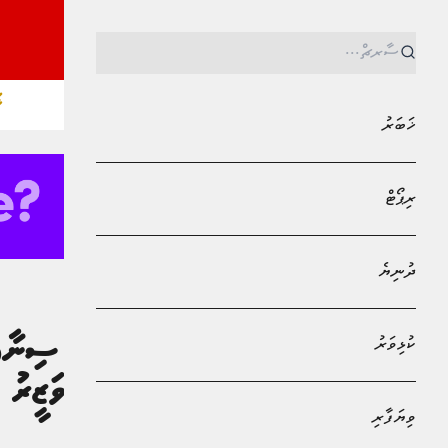
ޚ
ޚަބަރު
ރިޕޯޓް
ދުނިޔެ
MPL - Addu Regional Free Zone
ޚަބަރު
ކުޅިވަރު
ދަނޑުވެރިކަމުގެ ސިނާއ
ގާއިމުކުރުމަށް: ވަޒީރު 
ވިޔަފާރި
އާމިނަތު ޝަފާ