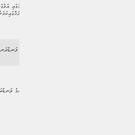
ވަޒީރު ވިދާޅުވީ ދަނޑުވެރިކަމުގައި އަޅުގަ
އަމިއްލަވަންތަކަމާއި ޤައުމީ ރޫޚްގައިކަމ
އަޅުގަނޑުމެންގެ ލަނޑުދަނޑި
ވަޒީރު ވިދާޅުވީ އަޅުގަނޑުމެންގެ ލަނޑުދ
އިތުރުކުރަން ޖެހޭ ކަމަށެވެ.
#ވަޒީރު ޑރ. މަރްޔަމް މާރިޔާ