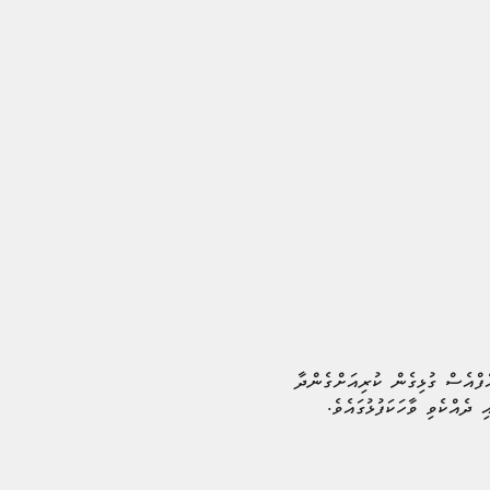
ފްއެސް ގުޅިގެން ކުރިއަށްގެންދާ
ދެއްކެވި ވާހަކަފުޅުގައެވެ.