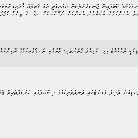
ނޑުމެންގެ ކާބަފައިން ޖޮންކެހުންތަކުން އަރައިގަތީ އައު ގޮތްތައް ހޯދައިގެންކަމަށ
ަށެވެ. އެހެންކަމުން އަހަރެމެން އެކަންކަން ނަމޫނާއަކަށް ނަގާ، އެ ޒިންމާ އުފުލަނ
އަކީ ދެމެހެއްޓެނިވި، އަމިއްލަ ފުދުންތެރި، ވާދަވެރި ދަނޑުވެރިކަމުގެ ދާއިރާއެއް
ަނޑިއަށް ވާސިލް ވުމަށްޓަަކައި ދަނދުވެރިކަމުގެ ސިނާއަތުގައި ހަރަކާތްތެރިވާ ޒ