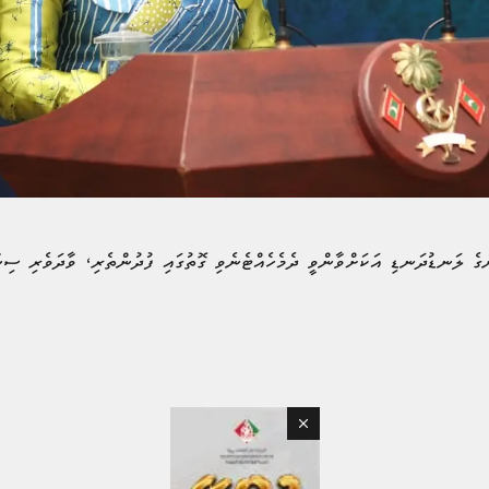
ގެ ލަނޑުދަނޑި އަކަށްވާންވީ ދެމެހެއްޓެނެވި ގޮތުގައި ފުދުންތެރި، ވާދަވެރި ސިނާ