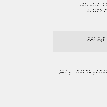
ެވެ. އަޅުގަނޑުމެންގެ
ް ޖެހޭކަމަށެވެ.
 ޤާއިމް ކުރުން
ުވާނުންނާއި އަންހެނުންގެ ނިސްބަތް