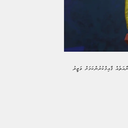
އަތެއް ޤާއިމްކުރުންކަމަށް ވަޒީރު