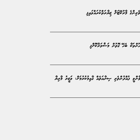
ެހުންތަކާ ބެހޭ ގޮތުން މަޝްވަރާކޮށްފި
ންވީ ފުއްދުންތެރި ސިނާއަތެއް ގާއިމުކުރުމަށް: ވަޒީރު މާރިޔާ