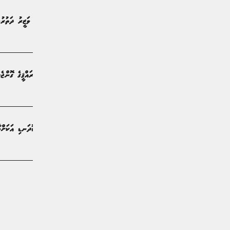
ދަނޑުވެރިކަމާއި ދިރޭތަކެއްޗާއި ބެހޭ ވަޒީރު ދަތުރުވެރިންގެ މާރުކޭޓަށް ޒިޔާރަތްކުރައްވައިފި
ޚަބަރު | އަހަރެއް ކުރިން
ޖަޒީރާ ޤައުމުތަކުގެ ދެމެހެއްޓެނިވި ތަރައްޤީގެ ގޮންޖ
ޚަބަރު | އަހަރެއް ކުރިން
ދަނޑުވެރިކަމުގެ ސިނާއަތުގައި ލަނޑުދަނޑި އަކަށްވާ
ޚަބަރު | 2 އަހަރު ކުރިން