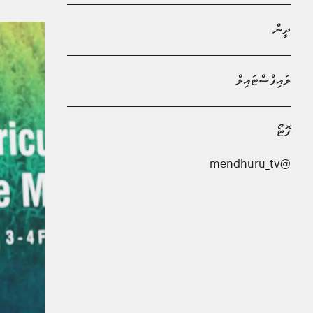
ދީން
ލައިފްސްޓައިލް
ފޮޓޯ
@mendhuru_tv