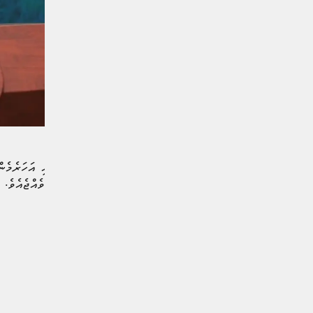
ދަނޑުވެރިކަމުގެ ސިނާއަތުގައި އަހަރެމެން
ޑރ. މަރްޔަމް މާރިޔާ ވިދާޅުވެއްޖެއެވެ.