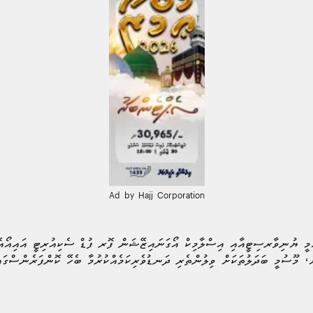
Ad by Hajj Corporation
ައުމީ ޔުނިވާރސިޓީއާއި އިސްލާމިކް އޯގަނައިޒޭޝަން ފޮރ ފުޑް ސެކިއުރިޓީ އައިއޯއެ
ް، މޫސުމީ ބަދަލުތަކަށް ވިލުންތެރި ދަނޑުވެރިކަމެއްކުރުމާ ބެހޭ ކޮންފަރެންސްގައި 