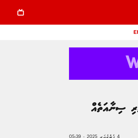
E
ެރި ސިނާއަތެއް
4 ފެބްރުއަރީ 2025 - 05:39