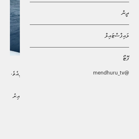
ދީން
ލައިފްސްޓައިލް
ފޮޓޯ
@mendhuru_tv
ޑިންގީއެއް ބަންޑުން ޖަހާލައި ކަނޑުވި ދެމީހަކު ސަލާމަތް ކޮށްފިއެވެ.
ފުލުހުން ބުނި، މަޑަވެއްޔާ ދިމާލު ބޭރުން ދަތުރުކުރަމުންދިޔަ
ޑިންގީއެއް އޮޔާދާ ކަމަށް މިއަދު ހެނދުނު 8:39 އެހައިކަންހާއިރު
ފުލުހުންނަށް ރިޕޯޓްކޮށްފައިވާ ކަމަށެވެ.