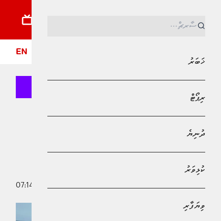
ޚަބަރު
ރިޕޯޓު
ދުނިޔެ
ކުޅިވަރު
ވިޔަފާރި
ލައިފްސްޓައިލް
ދީން
ފޮ
EN
ޚަބަރު
ރިޕޯޓް
MPL - Addu Regional Free Zone
ޚަބަރު
ދުނިޔެ
ޑިންގީއެއް ބަންޑުން ޖަހާލައި ކަނޑުވި
ދެމީހަކު ސަލާމަތް ކޮށްފި
ކުޅިވަރު
18 ޖުލައި 2025 - 07:14
ނުހާ އަޙްމަދު
ވިޔަފާރި