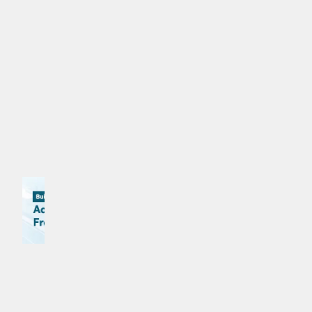
ކުޅުންތެރިންނަށް ދަތްއެޅުމުގެ މައްސަލަތައް ހިމެނެއެވެ.
#އިންޓަރ މަޔާމީ
MPL - Addu Regional Free Zone
ކޮމެންޓް