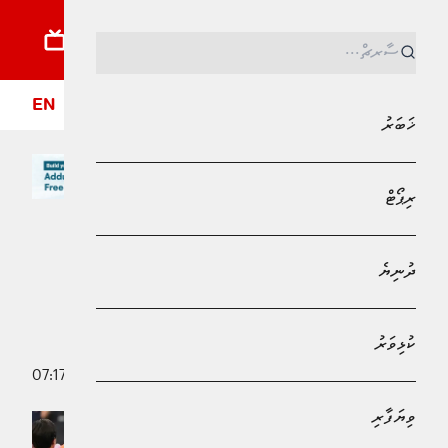
ޚަބަރު
ރިޕޯޓު
ދުނިޔެ
ކުޅިވަރު
ވިޔަފާރި
ލައިފްސްޓައިލް
ދީން
ފޮ
EN
ޚަބަރު
ރިޕޯޓް
MPL - Addu Regional Free Zone
ކުޅިވަރު
ދުނިޔެ
ދަތް އެޅުމަށް މަޝްހޫރު ސުއަރޭޒް އާއެކު
ބުސްކެޓް އަށް އަދަބުދީފި
ކުޅިވަރު
6 ސެޕްޓެމްބަރު 2025 - 07:17
އަބްދުﷲ ޣާނިމް
ވިޔަފާރި