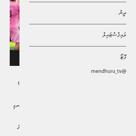
ދީން
ލައިފްސްޓައިލް
ފޮޓޯ
ސުއަރޭޒް ހިންގި ހަމަނުޖެހުމުގެ ތެރެއިން
@mendhuru_tv
އިންޓަރ މަޔާމީގެ ފޯވާޑް ލުއިސް ސުއާރެޒްއަށް ލީގްސް ކަޕްގެ 6
މެޗުން ސަސްޕެންޑް ކުރުމަށް ނިންމައިފިއެވެ. މި ނިންމުމަކީ
އޯގަސްޓް 31 ވަނަ ދުވަހު ކުޅުނު ލީގްސް ކަޕްގެ ފައިނަލްގައި
ސިއެޓަލް ސައުންޑާސްއާ ދެކޮޅަށް 3-0 އިން ބަލިވުމަށްފަހު ހިނގި
ހާދިސާއަކާ ގުޅިގެންނެވެ.
މި ސަސްޕެންޝަނަކީ ސުއާރެޒް ސައުންޑާސްގެ އޮފިޝަލަކާދިމާލަށް
ދިމާއަށް ކުޅުޖަހައި، އަދި ސިއެޓަލްގެ ކުޅުންތެރިއެއްގެ ކަރުގައި