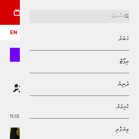
ޚަބަރު
ރިޕޯޓު
ދުނިޔެ
ކުޅިވަރު
ވިޔަފާރި
ލައިފްސްޓައިލް
ދީން
ފޮ
EN
ޚަބަރު
ރިޕޯޓް
MPL - Addu Regional Free Zone
ދުނިޔެ
ދުނިޔެ
ޔަހޫދީންނަށް ރައްދުދިނުމަކީ ޙިޒްބުﷲ އަށް
ލިބިފައިވާ ޙައްޤެއް: ޙިޒްބުﷲގެ ލީޑަރު
ކުޅިވަރު
29 ނޮވެމްބަރު 2025 - 11:15
އިސްމާޢިލް ރާތިޢު
ވިޔަފާރި