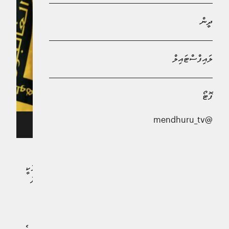
ދީން
ލައިފްސްޓައިލް
ފޮޓޯ
@mendhuru_tv
ފޮޓޯ: އޭޕީ ނިއުސް
ޔަހޫދީން ހިންގަމުންދާ ލާއިންސާނީ ޖަރީމާތަކަށް ރައްދު ދިނުމަކީ
ޙިޒްބުاللهއަށް ލިބިގެންވާ ޙައްޤެއް ކަމުގައި އެ ޖަމާޢަތުގެ ވެރިޔާ
ނަޢީމް ޤާސިމް ވިދާޅުވެއްޖެއެވެ.
އޭނާ މި މޭރުމުން ވިދާޅުވެ، ޔަހޫދީންނަށް އިންޒާރު ދެއްވާފައި