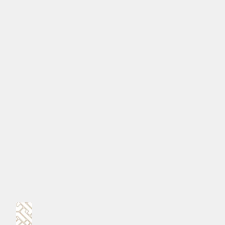
Ad by Hajj Corporation
#އިސްރާއީލް-ލުބުނާނު
#ޙިޒްބުﷲ