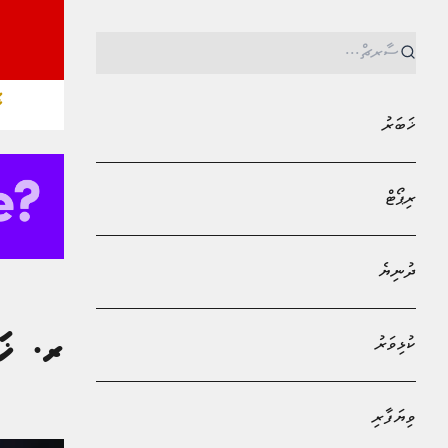
ޚ
ޚަބަރު
ރިޕޯޓް
ދުނިޔެ
MPL - Addu Regional Free Zone
ޚަބަރު
ކުޅިވަރު
ޚާރިޖީ ވަޒީރު ޑރ. ޚަލީލް ދޯހާ ފޯރަމް 5
ޒިދާން މުޙައްމަދު
ވިޔަފާރި