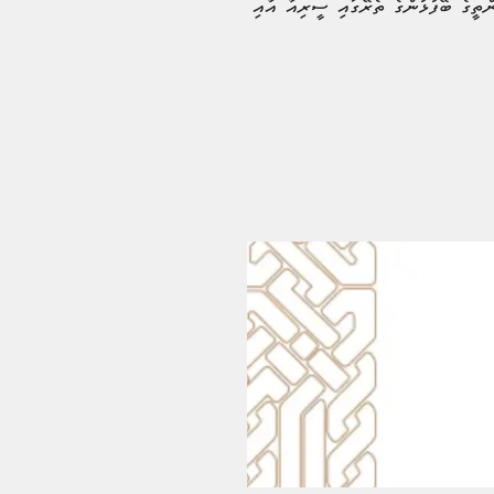
ީ ފަންތީގެ ބޭފުޅުންގެ ތެރޭގައި ސީރިއާ އާއި