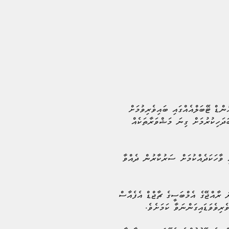
ންޑް ޓޭބަލްއެއްގައި ބައިވެރިވުމަށް
ަދަހިކުރުމަށް ގިނަ މަޝްވަރާތަކެއް
ި ވާހަކަދެއްކުމަށް ސަރުކާރުން ދެއްވާ
 ރާއްޖޭގެ އެމްބަސީގެ ޗާޖްޑް އެފެއާސް
ިވެވަޑައިގަންނަވާ ކަމަށެވެ.