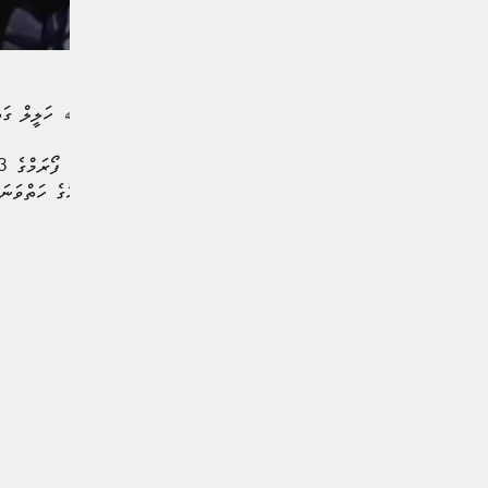
ހާރިޖީ ވަޒީރު ޑރ. އަބްދުﷲ ހަލީލް ގަތަރުގައި ކުރިއަށ
ފޯރަމް ކުރިއަށް ދާނީ މި މަހުގެ ހަތްވަނަ