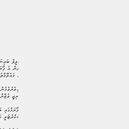
އެ ފޯރަމްގައި ވަޒީރު ޑރ. ހަލީލް ބައިނަލ
ހަމަޖެހިފައިވެއެވެ. އޭގެ އިތުރުން އެ ފޯރ
ކުރުމަށް ހަމަޖެހިފައިވާ ކަމަށް މައުލޫމާތު
ރާއްޖެއިން އެ ފޯރަމްގައި ބައިވެރުވުމުން 
އަހައްމިއްޔަތުކަން ކަމަށް ހާރިޖީ ވުޒާރާ
ހާރިޖީ ވުޒާރާއިން ބުނީ އެ ފޯރަމްގައި ވަ
މުހައްމަދު ދީދީ، ޖޮއިންޓް ސެކްރެޓަރީ މަ