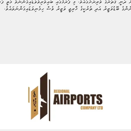
ިޝަންކުރިއަށް ދަނީ ޤަތަރުގެ ވެރިރަށުގައެވެ. މި ފޯރަމްގައި ބައިވެރިވެވަޑައިގެންނަވާ މަތ
ްގެ ބޮޑުވަޒީރު އަދި ތުރުކީގެ ޚާރިޖީ ވަޒީރު ވެސް ހިމެނިވަޑައިގަންނަވައެވެ.