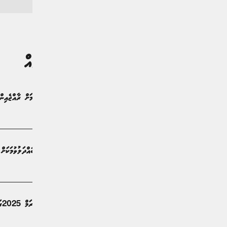
ގުޅުންހުރި ލިޔުންތައް
"އިންސާނީ ކަރާމާތް ރައްކާތެރިކުރުމަށް ރާއްޖެއި
ޚަބަރު | 5 މަސް ކުރިން
ހިއުމަން ރައިޓްސް ކައުންސިލްގެ ބައްދަލުވުމަކަށް 
ޚަބަރު | 5 މަސް ކުރިން
ޚާރިޖީ ވަޒީރު ޑރ. ޚަލީލް ދޯހާ ފޯރަމް 2025ގައި ބައިވެރިވެވަޑައިގެންފި
ޚަބަރު | 8 މަސް ކުރިން