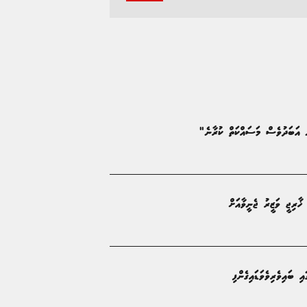
ން އަބަދުވެސް މަސައްކަތް ކުރާނެ"
ޚާރިޖީ ވަޒީރު ޖެނީވާއަށް