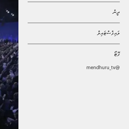
ދީން
ލައިފްސްޓައިލް
ފޮޓޯ
@mendhuru_tv