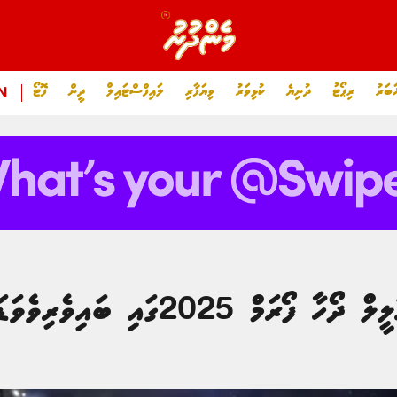
ަބަރު
ރިޕޯޓު
ދުނިޔެ
ކުޅިވަރު
ވިޔަފާރި
ލައިފްސްޓައިލް
ދީން
ފޮޓޯ
N
202ގައި ބައިވެރިވެވަޑައިގެންފި