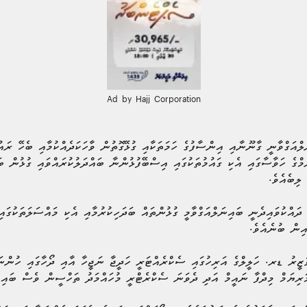
Ad by Hajj Corporation
ްއަގްވާނީ ގާނޫނާއި އިންސާފުގެ ހަމަތަކާއި ގުޅޭގޮތުން ވާހަކަދެއްކުމާއި ބެހޭ ރައު
ަމްގެ ހަވާސާގައި އެކި ގައުމުތަކުގައި އިސްބޭފުޅުންނާ ބައްދަލުކުރައްވައި ގުޅުން ބ
 ލިބެއެވެ.
ދައްކުވައިދެނީ ބައިނަލްއަގްވާމީ ގުޅުންތައް ބަދަހިކުރުމާއި އެކި މައްސަލަތަކުގައ
އިން ބުނެއެވެ.
ޒީރު ޑރ. ހަލީލްގެ އަރިހުގައި ސެކްރެއްޓަރީ ހަދީޖާ ނަޖީހާ އާއި ދޯހާގައި ހުންނަ
ރިޔަމް މިދްފާ ނައީމް އަދި ދެވަނަ ސެކްރެޓްރީ މުހައްމަދު ތަހްސީން ވެސް ބައިވެރ