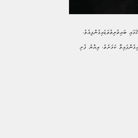
އުމަށް ވަޑައިގެންފައިވާ ކަމަށެވެ. އިއްޔެ ފެށި