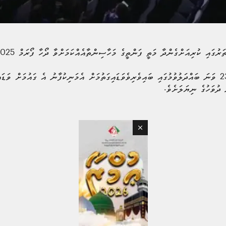
ްގެންދާ މަތީ ފަންތީގެ މަހާސިންތާއެއްކަމަށްވާ ދޯހާ ފޯރަމް 2025ގައި ބައިވެރިވެވަޑައިގެންފިއެވެ.
ހާރިޖީ ވުޒާރާއިން ބުނީ ދޯހާ ފޯރަމްގެ 23 ވަނަ ބައްދަލުވުމުގައި ބައިވެރިވެވަޑައިގަތުމަށް އެމަނިކުފާނު އެ ގަ
 ދުވަހުގެ ނިޔަލަށެވެ.