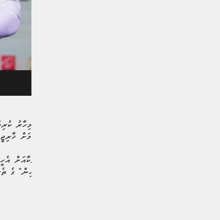
ފޮޓޯ/ ދައުލަތުގެ މީޑިއާ
ޑޮލަރަށްވުރެ މައްޗަށް އަރާކަމަށް ޚާރިޖ
ޓެލެތޯން، "ސިލޯނާއެކު ދިވެހިން" ގެ ތެރެ