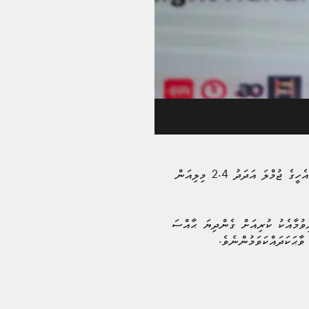
އަވަށްޓެރި ސްރީލަންކާއަށް މިހާރު ކުރިމަތިވެފައިވާ އުނދަގޫ ހާލަތުން އަރައިގަތުމަށް، ދިވެހިރާއްޖެއިން އެ ގައުމަށް ވީ އެހީގެ ޖުމްލަ އަދަދު 2.4 މިލިއަން
 މީޑިއާއިން އިސްނަގައިގެން، ރާއްޖޭގެ 37 މީޑިއާއެއްގެ ބައިވެރިވުމާއެކު ކުރިއަށް ގެންދިޔަ ޙާއްސަ
ާޙަކަދައްކަވަމުންނެވެ.