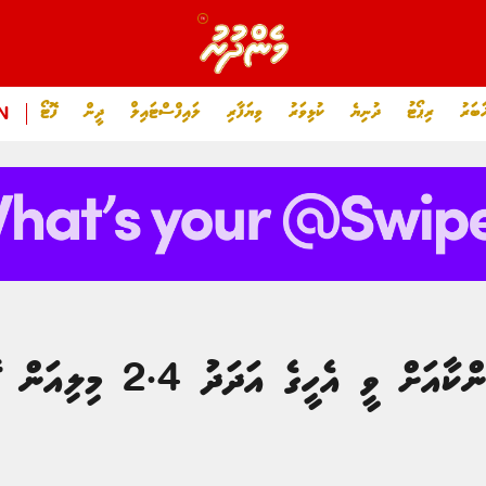
ަބަރު
ރިޕޯޓު
ދުނިޔެ
ކުޅިވަރު
ވިޔަފާރި
ލައިފްސްޓައިލް
ދީން
ފޮޓޯ
N
ދިވެހިންގެ ފަރާތުން ލަންކާއަށް