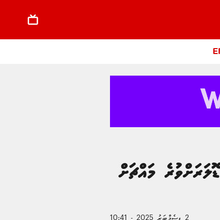
E
 ވީ އެހީގެ އަދަދު 2.4 މިލިއަން ޑޮލަރަށްވުރެ މައްޗަށް
2 ޑިސެމްބަރު 2025 - 10:41