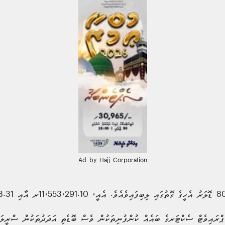
Ad by Hajj Corporation
ޕްރައިވެޓް ސެކްޓަރގެ ބައެއް ކުންފުނިތަކުން ވެސް ބޮޑެތި އަދަދުތަކުން ސްރީލަނ