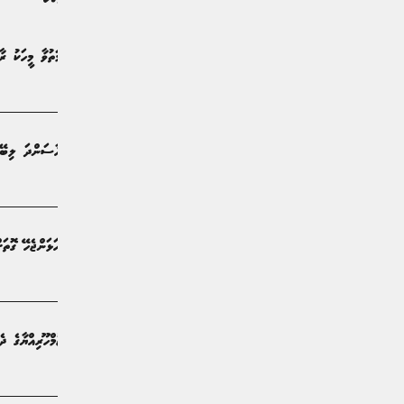
މީހަކު މަރާލި މައްސަލައެއްގައި ތުހުމަތުވާ މީހަކު ރާ
ޚަބަރު | މަހެއް ކުރިން
ލަންކާގެ އިތުރު ހޮސްޕިޓަލްތަކުން އާސަންދަ ލިބޭނެ
ޚަބަރު | 2 މަސް ކުރިން
ލަންކާއަށް އެތެރެވުމަށް އީޓީއޭ ހުށަހަޅަންޖެހޭ ގޮތަށ
ޚަބަރު | 2 މަސް ކުރިން
ފުރަމާނަ ދަތުރުފުޅަށްފަހު ރައީސުލްޖުމްހޫރިއްޔާގެ ދ
ޚަބަރު | 3 މަސް ކުރިން