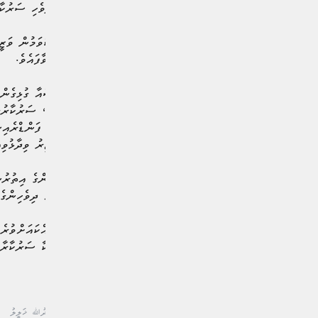
ފޯރުކޮށްދީފައިވެއެވެ. އަދި ދިވެހި ސަރުކާރުން ވެސް ވަނީ 50،000 ޔޫއެސް ޑޮލަރާއި 00
ރަސްމިއްޔާތުގައި ވާހަކަދައްކަވަމުން ވަޒީ
މީޑިއާތަކަށް ޝުކުރު ދަންނަވާފައެވެ.
ލަންކާއަށް ކުރިމަތިވި ހާދިސާއާ ގުޅިގެން
މުއިއްޒު އިސްނަންގަވައިގެން، ސަރުކާރުގެ
އިން އިސްނަގައިގެން ހިންގި ފަންޑްރެއިސ
ބައެއްކަން ކަމަށް ވެސް ވަޒީރު ވިދާޅުވިއ
ވަޒީރު ވިދާޅުވީ، ޓީވީ ޓެލެތޯންގެ އިތުރު
ކަމަށެވެ. އެގޮތުން ޖުމުލަކޮށް ދިވެހިންގެ ފަރާތުން އެ ޤައުމަށް ދޭ އެހީ 2.4 މ
ޓެލެތޯން މެދުވެރިކ
ވަގުތެއްގައި އެ ފައިސާ ލަންކާ ސަރުކާރާ ހަ
#ސްރީލަންކާ
#ޚާރިޖީ ވަޒީރު ޑރ. ޢަބްދުﷲ ޚަލީލު