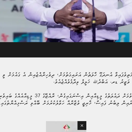
ީ ވަޒީރު ޑރ. އަބްދުﷲ ޚަލީލް ވިދާޅުވެއްޖެއެވެ.
ވަޒީރު މިހެން ވިދާޅުވީ، ލަންކާއަށް އެހީވުމަށް ދައުލަތުގެ
އިން ލިބުނު ފައިސާ، ޚާރިޖީ ވުޒާރާއާ ހަވާލުކުރުމަށް ބޭއްވި ރަސްމިއްޔާތުގައި ވ