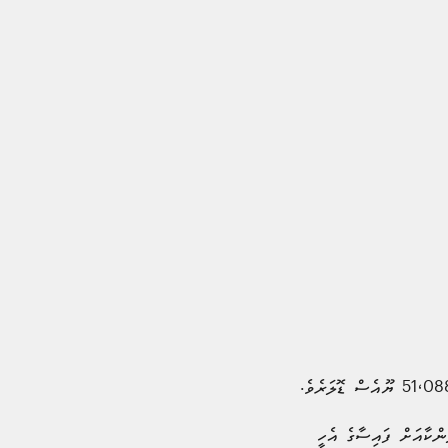
ްކާއަށް ފައިސާގެ އެހީ