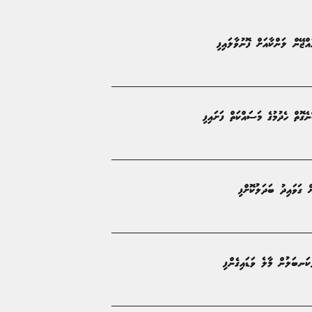
އްޖޭން ލަންކާއަށް ފޮނުވާލައިފި
ގޮތް ހެދުމުގެ މަސައްކަތް ފަށައިފި
ް ގަވައިދު ބަދަލުކޮށްފި
ެކަނބަލުން މާލެ ވަޑައިގެންފި