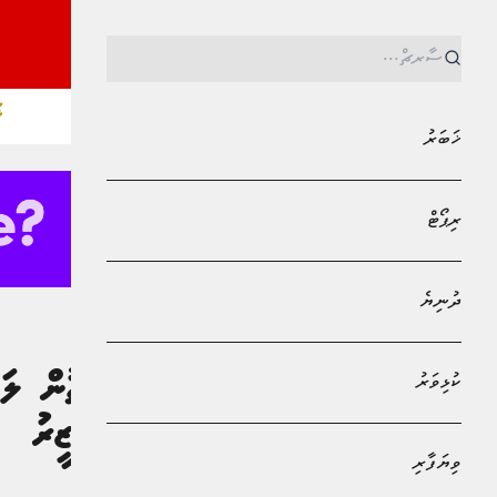
ޚ
ޚަބަރު
ރިޕޯޓް
ދުނިޔެ
MPL - Addu Regional Free Zone
ޚަބަރު
ކުޅިވަރު
އަރާ: ޚާރިޖީ ވަޒީރު
ވިޔަފާރި
ޢައްފާން މުޙައްމަދު