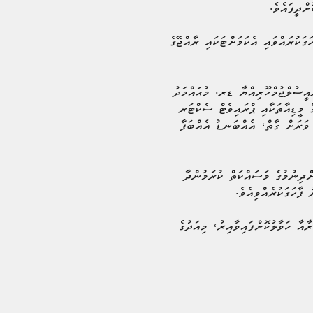
ގަކުރައްވައި އެކަމަށްޓަކައި ރާއްޖޭގެ
ައީސުލްޖުމްހޫރިއްޔާ ޑރ. މުޙައްމަދު
ެ މީޑިއާތަކާއި ޕްރައިވެޓް ސެކްޓަރ
ވަރަށް ގާތް، އެއްބަނޑު އެއްބަފާ
ްދިނުމުގެ މަސައްކަތް ކުރަމުންދާ
ވުޒާރާއާ ހަވާލުކޮށްފައިވާއިރު، މިއަދުގެ