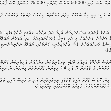
25،0 މަސްދަޅު ކޭސް ފޯރުކޮށްދީފައެވެ.
ރު ވަނީ، މިއީ މިހާ ބޮޑުކޮށް މިފަދަ ހަރަކާތެއް ހިންގުނު ފުރަތަމަ ފަހަރުކަން ފާހަ
 އެންމެ ފުރަތަމަ އިސްނަގައިގެން އެހީގެ އަތް ދިއްކުރި ގައުމަކީ ރާއްޖެކަމާއި، ރ
 ފަރާތުން ލަންކާއަށް ވީ އެހީ ވަޒީރު ފާހަގަކުރެއްވިއެވެ. އަދި އެފަހުން ރާއްޖޭގ
ިންގް ހަރަކާތްތަކުން ވެސް ދައްކައިދެނީ، ލަންކާއާއި ރާއްޖޭގެ ރައްޔިތުންނަކީ 
ެވެ.
ންވެސް ރާއްޖޭގެ އަމިއްލަ ބޮޑެތި ވިޔަފާރިތަކުން ލަންކާއަށް އެހީތެރިކަން ފޯރުކޮށ
ިލިޔަން ޑޮލަރަށްވުރެ ގިނަވާނެކަން ވަޒީރު ފާހަގަކުރެއްވިއެވެ.
ޮށް 8 ލައްކައަށްވުރެ ގިނަ ޔޫއެސް ޑޮލަރު އެހީގެ ގޮތުގައި ލިބިފައިވާއިރު އަދި އެ ފައިސާ ޚާރިޖީ 
ވާލުކުރާނެކަމަށް ވަޒީރުގެ ވާޙަކަފުޅުގައި ވިދާޅުވިއެވެ.