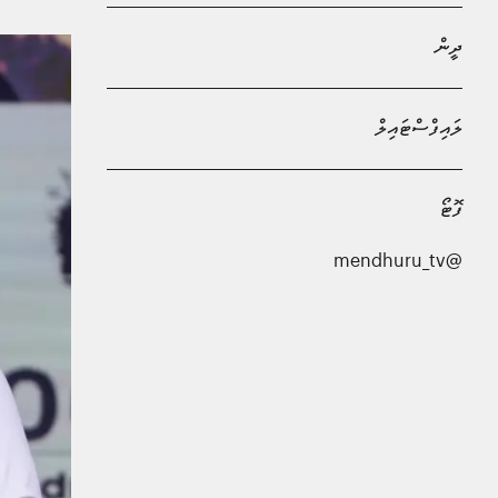
ދީން
ލައިފްސްޓައިލް
ފޮޓޯ
@mendhuru_tv