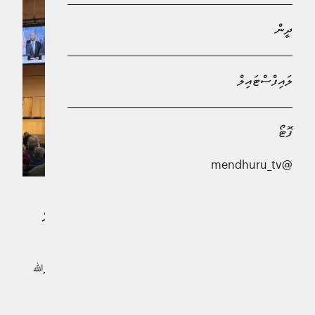
ދީން
ލައިފްސްޓައިލް
ފޮޓޯ
@mendhuru_tv
ރާއްޖެއިން އަބަދުވެސް މަސައްކަތްކުރަނީ, އިންސާނީ ޙައްޤުތައް
ޙިމާޔަތްކޮށް، އެންމެ ކުޑަކޮށް ތަރައްޤީވެފައިވާ ޤައުމުތަކާއި
ތަރައްޤީވަމުން އަންނަ ކުދި ޖަޒީރާ ޤައުމުތަކަށް ދިމާވެފައިވާ
ގޮންޖެހުންތައް ހައްލުކުރުމަށްކަމަށް ޚާރިޖީ ވަޒީރު ޑރ. ޢަބްދުﷲ
ޚަލީލް ވިދާޅުވެއްޖެއެވެ.