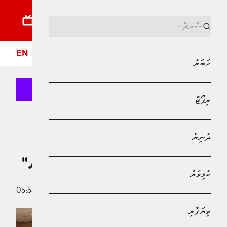
ޚަބަރު
ރިޕޯޓު
ދުނިޔެ
ކުޅިވަރު
ވިޔަފާރި
ލައިފްސްޓައިލް
ދީން
ފޮ
EN
ޚަބަރު
ރިޕޯޓް
MPL - Addu Regional Free Zone
ޚަބަރު
ދުނިޔެ
"އިންސާނީ ކަރާމާތް ރައްކާތެރިކުރުމަށް
ރާއްޖެއިން އަބަދުވެސް މަސައްކަތް ކުރާނެ"
ކުޅިވަރު
24 ފެބްރުއަރީ 2026 - 05:55
އިސްމާޢިލް ރާތިޢު
ވިޔަފާރި