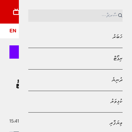
ޚަބަރު
ރިޕޯޓު
ދުނިޔެ
ކުޅިވަރު
ވިޔަފާރި
ލައިފްސްޓައިލް
ދީން
ފޮ
EN
ޚަބަރު
ރިޕޯޓް
MPL - Addu Regional Free Zone
ޚަބަރު
ދުނިޔެ
ވިލިމާލެ ޕޮލިސް ސްޓޭޝަނުން ސިނގިރޭޓު
ކާޓޫންތަކެއް ގެއްލުނު މައްސަލައިގައި
ކުޅިވަރު
ސީނިއަރ ސާޖެންޓެއް ހައްޔަރުކޮށްފި
8 ޑިސެމްބަރު 2025 - 15:41
ވިޔަފާރި
ޢައްފާން މުޙައްމަދު