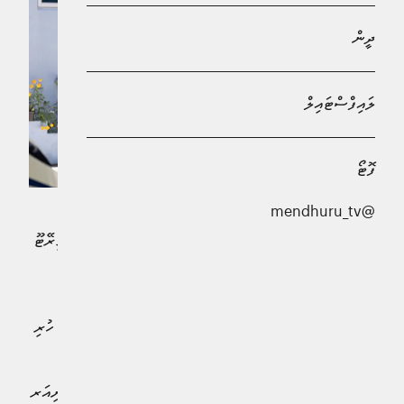
ދީން
ލައިފްސްޓައިލް
ފޮޓޯ
@mendhuru_tv
ވިލިމާލެ ޕޮލިސް ސްޓޭޝަންގެ ބެލުމުގެ ދަށުގައި ހުއްޓައި ސިނގިރޭޓޫ
ކާޓޫނުތަކެއް ގެއްލުނު މައްސަލައިގައި، ފުލުހުންގެ ސީނިއަރ
މަގާމެއްގައި ހުރި އޮފިސަރަކު ހައްޔަރުކޮށްފިއެވެ.
ފުލުހުން ބުނީ، ވިލިމާލެ ޕޮލިސް ސްޓޭޝަންގެ ބެލުމުގެ ދަށުގައި ހުރި
ސިނގިރޭޓް ކާޓަންތަކެއް މަދުވެފައިވާ މައްސަލައާ ގުޅިގެން
ހައްޔަރުކޮށްފައިވަނީ އދ. ދިގުރަށް، ޝަބުނަމީގެ، މުނައްވަރު
އާދަަމް (39އ) ކަމަށް. މުނައްވަރު އާދަމް އަކީ ފުލުހުންގެ ސީނިއަރ