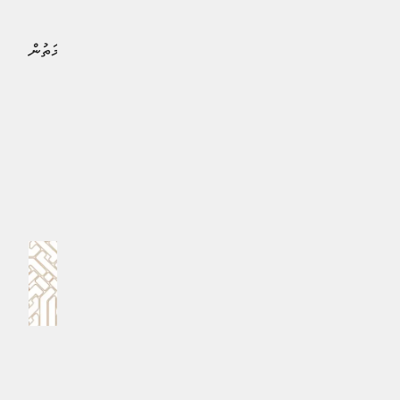
މައްސަލަ ތަހުގީގުކޮށް މައްސަލައިގައި ބައިވެރިވާ ފަރާތްތަކަށް
ހަރުކަށި ފިޔަވަޅު އަޅާނެކަމުގެ އިންޒާރު ދިވެހި ފުލުހުންގެ ހިދުމަތުން
ވަނީ ދީފައެވެ.
#ދިވެހި ފުލުހުންގެ ޚިދުމަތް
MPL - Addu Regional Free Zone