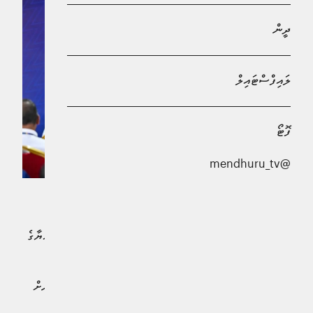
ދީން
ލައިފްސްޓައިލް
ފޮޓޯ
@mendhuru_tv
ނުކުޅެދުންތެރިކަން ހުންނަ މީހުންނަށް ވަޒީފާ ލިބުމުން މުޅި
ގައުމާއި އާއިލާތަކަށް އޭގެ ފައިދާ ލިބޭކަމަށް ރައީސުލްޖުމްހޫރިއްޔާގެ
އަނބިކަނބަލުން، މެޑަމް ސާޖިދާ މުޙައްމަދު ވިދާޅުވެއްޖެއެވެ.
އެކަމަނާ މިހެން ވިދާޅުވީ، ނުކުޅެދުންތެރިކަން ހުންނަ މީހުންނަށް
ސްޓޭޓް އިލެކްޓްރިކް ކޮންޕެނީ، ސްޓެލްކޯއިން ވަޒީފާ ހަމަޖެހުނު