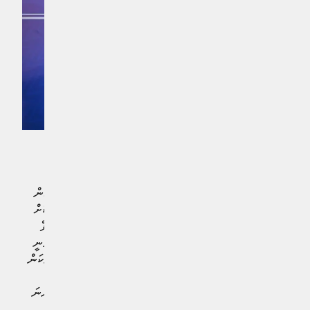
ސްޓެލްކޯއިން އެފަދަ 30 ފަރާތަކަށް މި ރަސްމިއްޔާތުގެ ތެރެއިން
ވަޒީފާ ދީފައިވާއިރު، ނުކުޅެދުންތެރިކަން ހުންނަ 350 ފަރާތަކަށް
މި ސަރުކާރުން ވަޒީފާ ހަމަޖައްސާދީފައިވާކަމަށް މިނިސްޓަރ އޮފް
ސޯޝަލް އެންޑް ފެމިލީ ޑިވެލޮޕްމަންޓް ޑރ. ޢާއިޝަތު ޝިހާމް ވަނީ
ވިދާޅުވެފައެވެ. ބައިނަލްއަޤްވާމީގޮތުން ފާހަގަކުރާ ނުކުޅެދުންތެރިކަން
ހުންނަ މީހުންގެ ދުވަހާ ގުޅިގެން ވަޒީރު ވިދާޅުވީ ރައީސުލް
ޖުމްހޫރިއްޔާ ޑރ. މުހައްމަދު މުޢިއްޒު ނުކުޅެދުންތެރިކަން ހުންނަ
ފަރާތްތަކުގެ ލާބަޔަށް ގިނަ މަސައްކަތްތަކެއް ކުރައްވާކަމަށެވެ.