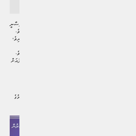
އަނބިކަނބަލުން، މެޑަމް ސާޖިދާ މުޙައްމަދު
މީގެއިތުރުން، ވަޒީފާ ލިބުމުގެ ސަބަބުން އެފަދަ ފަރާތްތައް ނަފުސާނީ
އަދި ޖިސްމާނީ ގޮތުން ދުޅަހެޔޮވާކަން އެކަމަނާ ފާހަގަކުރެއްވިއެވެ.
އެކަމަނާ ވިދާޅުވީ އައު ރައްޓެހިން ލިބި، މާލީ ގޮތުން ފުދުންތެރިވެ،
ގަޑިން ގަޑިއަށް ކަންކަން ނިންމަން ޖެހުމަކީ ނަފުސާނީ އަދި
ޖިސްމާނީ ގޮތުން ދުޅަހެޔޮވުމަށް މަގުފަހިކޮށްދޭނެ ކަމެއް ކަމަށެވެ.
އަދި ކުރިން ޢާއިލާއިން ކޮށްދިން އެތައް ކަމެއް މިހާރު އަމިއްލައަށް
ކުރުމުގެ މަގުފަހިވާނެކަން ފަސްޓް ލޭޑީ ފާހަގަކުރެއްވިއެވެ.
ނުކުޅެދުންތެރިކަން ހުންނަ މީހުންނަށް ވަޒީފާދިނުމަކީ
އެންމެންވެސް ޝާމިލުވާ އުފާވެރި މުޖުތަމަޢެއް ބިނާކުރެއްވުމަށް
ރައީސުލްޖުމްހޫރިއްޔާ ޑރ. މުހައްމަދު މުޢިއްޒުގެ އިސްނެންގެވުމުގެ
ދަށުން ކުރައްވަން ފަށްޓަވާފައިވާ މުހިންމު ކަމެކެވެ.