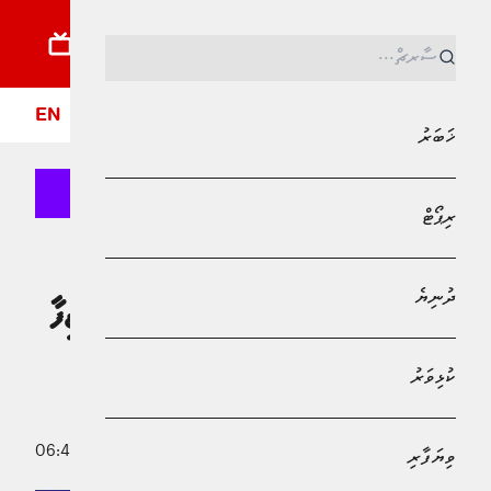
ޚަބަރު
ރިޕޯޓު
ދުނިޔެ
ކުޅިވަރު
ވިޔަފާރި
ލައިފްސްޓައިލް
ދީން
ފޮ
EN
ޚަބަރު
ރިޕޯޓް
MPL - Addu Regional Free Zone
ޚަބަރު
ދުނިޔެ
ނުކުޅެދުންތެރިކަން ހުންނަ މީހުންނަށް ވަޒީފާ
ލިބުމުން މުޅި ގައުމާއި އާއިލާތަކަށް އޭގެ
ކުޅިވަރު
ފައިދާ ލިބޭ: ފަސްޓްލޭޑީ
11 ޑިސެމްބަރު 2025 - 06:40
ވިޔަފާރި
ޢައްފާން މުޙައްމަދު