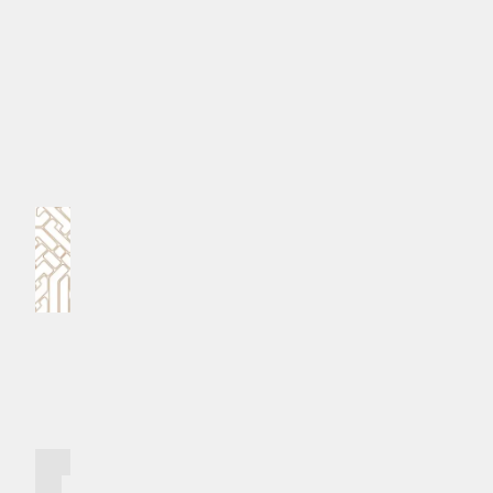
#ރައީސުލްޖުމްހޫރިއްޔާގެ އަނބިކަނބަލުން މެޑަމް ސާޖިދާ މުޙައްމަދު
#ސްޓެލްްކޯ
MPL - Addu Regional Free Zone
ކޮމެންޓް