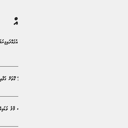
ގުޅުންހުރި ލިޔުންތައް
ރައްޔިތުންނަށް''
ރިޕޯޓް | 19 ގަޑިއިރު ކުރިން
ސަރުކާރު ކުންފުނިތަކަށް ބިން ދެވޭ ގޮތަށް ގަވާއި
ޚަބަރު | 2 ދުވަސް ކުރިން
އުކުޅަސް ދަތުރުފުޅަށް ފަހު، ރައީސް މާލެ ވަޑައިގެ
ޚަބަރު | 2 ދުވަސް ކުރިން