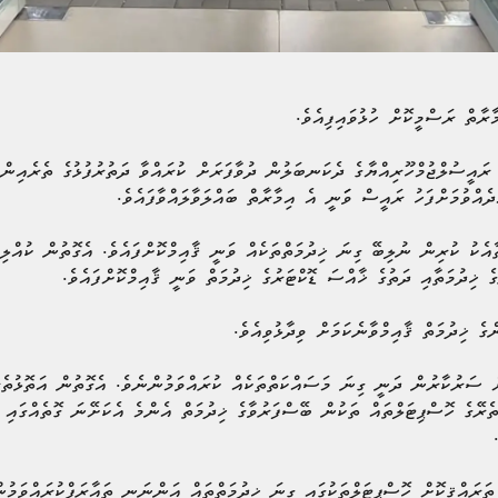
ރާތް ރަސްމީކޮށް ހުޅުވައިފިއެވެ.
 ރައީސުލްޖުމްހޫރިއްޔާގެ ދެކަނބަލުން ދުވާފަރަށް ކުރައްވާ ދަތުރުފުޅުގެ ތެރެއިން
ދެއްވުމަށްފަހު ރައީސް ވަަނީ އެ އިމާރާތް ބައްލަވާލައްވާފައެވެ.
އެކު ކުރިން ނުލިބޭ ގިނަ ޚިދުމަތްތަކެއް ވަނީ ޤާއިމްކޮށްފައެވެ. އެގޮތުން ކުއްލި 
ޚިދުމަތާއި ދަތުގެ ޚާއްސަ ޑޮކްޓަރުގެ ޚިދުމަތް ވަނީ ޤާއިމްކޮށްފައެވެ.
ެ ޚިދުމަތް ޤާއިމްވާނެކަމަށް ވިދާޅުވިއެވެ.
ް ސަރުކާރުން ދަނީ ގިނަ މަސައްކަތްތަކެއް ކުރައްވަމުންނެވެ. އެގޮތުން އަތޮޅުތެރ
ެރޭގެ ހޮސްޕިޓަލްތައް ތަކުން ބޭސްފަރުވާގެ ޚިދުމަތް އެންމެ އެކަށޭނަ ގޮތެއްގައި
ަރައްޤީކޮށް ހޮސްޕިޓަލްތަކުގައި ގިނަ ޚިދުމަތްތައް އަންނަނީ ތައާރަފްކުރައްވަމުނ