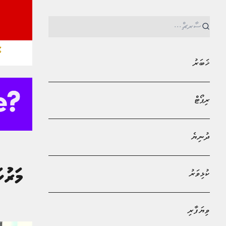
ޚ
ޚަބަރު
ރިޕޯޓް
ދުނިޔެ
MPL - Addu Regional Free Zone
ޚަބަރު
ކުޅިވަރު
ދުވާފަރު ޞިއްޙީ މަރުކަ
އައިޝަތު ނަޝާ
ވިޔަފާރި