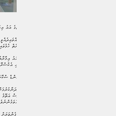
ރ. ދުވާފަރު ޞިއްޙީ މަރުކަޒުގެ އައު އިމާ
މި އިމާރާތް ރަސްމީކޮށް ހުޅުއްވައިދެއްވީ
ރަސްމިއްޔާތުގައެވެ. މި އިމާރާތް ހުޅުވައި
ދުވާފަރުގެ ޞިއްޙީ މަރުކަޒު އައު އިމާރާތާ
ޒަމާނީ އިމަރޖެންސީ ރޫމަކާއި އެކްސްރޭގެ 
މީގެ އިތުރުން އަލްޓްރާ ސައުންޑް ސްކޭންގ
ރާއްޖޭގެ ޞިއްޙީ ނިޒާމު ހަރުދަނާކުރުމަށ
މާލެ އައުން ނިމުމަކަށް ގެނެސް އަތޮޅު ތ
ގެންދަވަނީ މަސައްކަތް ކުރައްވަމުންނެވެ.
ޞިއްޙީ މަރުކަޒުތައް ޒަމާނީ ފެންވަރަށް ތ