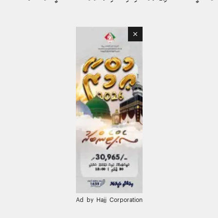
Ad by Hajj Corporation