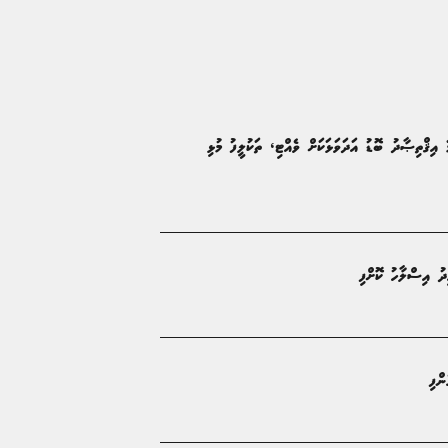
''ޤައުމު ހަލަބޮލިކޮށް، ހަމަނުޖެހުން އުފައްދައިފިނަމަ އިޤްތިޞާދު ބޮޑު އަދަވަޅަކަށް ވެއްޓި، ތަކުލީފު މުޅި
ދު އިސްލާހު ކޮށްފި
ންފި