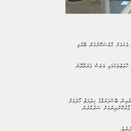
 އެކަމަށް ޚާއްސަކޮށްގެން ބޭއްވި
ހާލަތްތަކުގައި އަވަސް ފަރުވާދޭނެ
ެއިން ބޭސްފަރުވާގެ ޚިދުމަތް ހޯދުމަށް
 ފޯރުކޮށްދިނުމަށް ސަރުކާރުން
ްނެވެ.