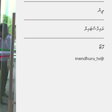
ދީން
ލައިފްސްޓައިލް
ފޮޓޯ
@mendhuru_tv