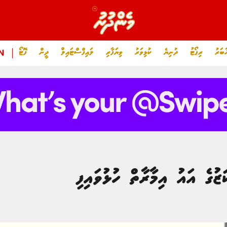
ަބަރު
ރިޕޯޓު
ދުނިޔެ
ކުޅިވަރު
ވިޔަފާރި
ލައިފްސްޓައިލް
ދީން
ފޮޓޯ
N
ޒުގެ އައު އިމާރާތް ހުޅުވައިފި