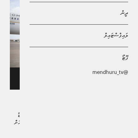
ދީން
ލައިފްސްޓައިލް
ފޮޓޯ
@mendhuru_tv
އުމްރާއަށް މީހުން ގެންދިއުމުގެ އުސޫލާއި ޚިލާފުވެއްޖެނަމަ ބޮޑު
ޖޫރިމަނާއެއް ލިބޭގޮތަށް ވަނީ ގަވާއިދު އެކުލަވާލާފައި
ދިވެހިރާއްޖެއިން މީހުން ގެންދާ ޖަމާޢަތަކުން، އުމްރާއަށް
ގެންދިއުމާއި ގުޅޭ އުސޫލާއި އެއްބަސްވުމާއި ޚިލާފުވެއްޖެނަމަ ބޮޑު
ޢަދަދަކުން ޖުރިމަނާ ކުރެވޭ ގޮތަށް، ރާއްޖެއިން މީހުން އުމްރާއަށް
ގެންދިއުމާއި ބެހޭ އުސޫލެއް ހަދާ ގެޒެޓުކޮށްފިއެވެ.