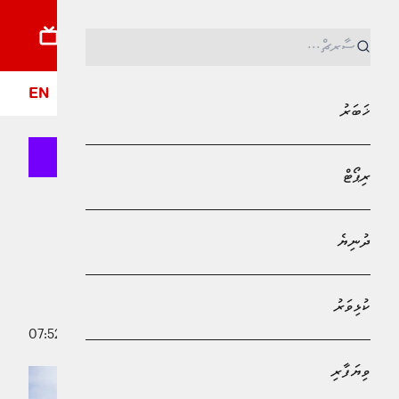
ޚަބަރު
ރިޕޯޓު
ދުނިޔެ
ކުޅިވަރު
ވިޔަފާރި
ލައިފްސްޓައިލް
ދީން
ފޮ
EN
ޚަބަރު
ރިޕޯޓް
MPL - Addu Regional Free Zone
ޚަބަރު
ދުނިޔެ
އުމްރާއަށް މީހުން ގެންދިއުމުގެ އުސޫލާއި
ޚިލާފުވެއްޖެނަމަ ބޮޑު ޖޫރިމަނާއެއް
ކުޅިވަރު
10 އޮކްޓޯބަރު 2024 - 07:52
އާމިނަތު ޝަފާ
ވިޔަފާރި