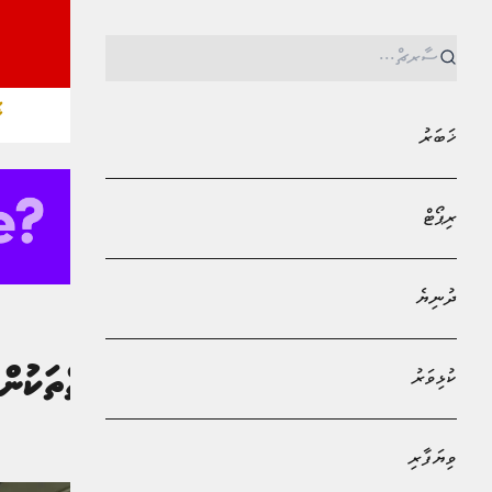
ޚ
ޚަބަރު
ރިޕޯޓް
ދުނިޔެ
MPL - Addu Regional Free Zone
ޚަބަރު
ކުޅިވަރު
ހައްޖަށްދާ ފަރާތްތަކުނ
މުޙައްމަދު އަފްރާޙް
ވިޔަފާރި