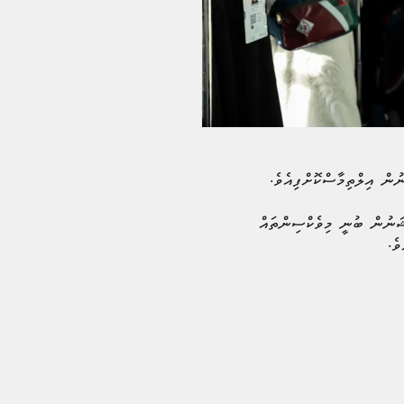
ުން އިލްތިމާސްކޮށްފިއެވެ.
ޭޝަނުން ބުނީ މިވެކްސިންތައް