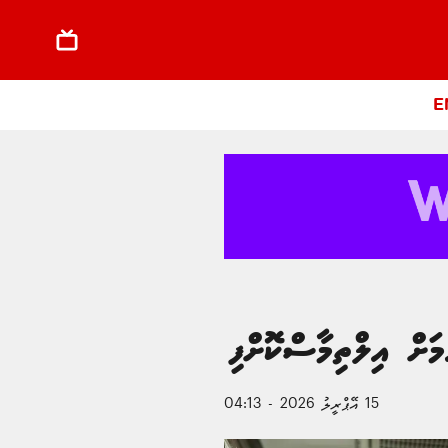
E
ަށް އިލްތިމާސްކޮށްފި
15 އޭޕްރީލު 2026 - 04:13