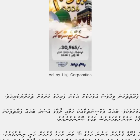
Ad by Hajj Corporation
ަރާތްތަކުން ވީހާވެސް އަވަހަކަށް އެކަން ފުރިހަމަ ކުރުމަށް ތަކުރާރުކުރިއެވެ.
ްމުކަމެކެވެ. ބައެއް ވެކްސިންތަކާއެކު ހުމާއި ރޯގާގެ އަސަރު ބައެއް ފަރާތްތަކަށް 
ުވެ ތައްޔާރުވުމަށްވެސް ވަގުތު ބޭނުންވާނެއެވެ.