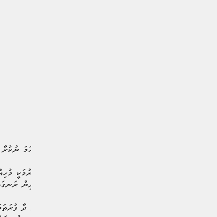
އެހެންކަމުން ވެކްސިން ފުރިހަމަ ނުކުރާ ފ
ވެކްސިން ދުރާލާ ފުރިހަމަ ކުރުމަކީ މުހިއ
ތަކުން ޙައްޖަށް ފުރުމުގެ ކުރިން ރަނގަޅ