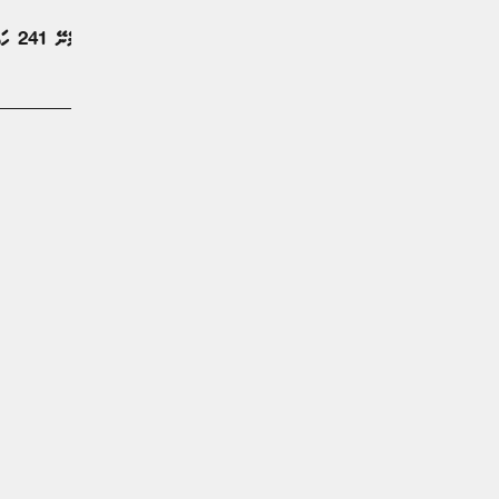
ހައްޖުވެރިންގެ ފުރަތަމަ ގުރޫޕުގައި ހިމެނޭ 241 ހައްޖާޖީން މާލެ އަތުވެއްޖެ
ޚަބަރު | 2 މަސް ކުރިން