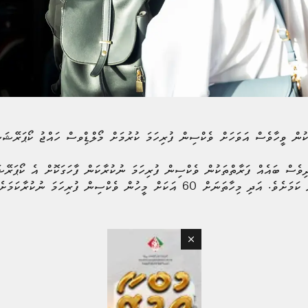
ކުން ވީހާވެސް އަވަހަށް ވެކްސިން ފުރިހަމަ ކުރުމަށް މޯލްޑިްވސް ހައްޖު ކޯޕަރޭޝަނ
ަދިވެސް ބައެއް ފަރާތްތަކުން ވެކްސިން ފުރިހަމަ ނުކުރާކަން ފާހަގަކޮށް އެ ކޯޕަރ
އަކަށް މީހުން ވެކްސިން ފުރިހަމަ ނުކުރާކަމަށެވެ.