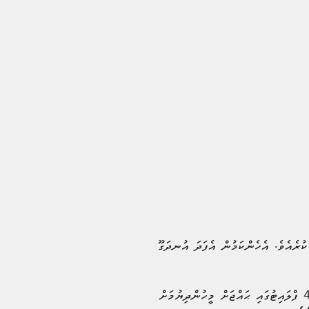
ކުރެއެވެ. އެހެންކަމުން އެފަދަ އުނދަގޫ
ރާއްޖެއިން މިއަހަރު ޙައްޖަށް ދާ ފުރަތަމަ ގްރޫޕް ފުރުމަށް އަންނަ މަހުގެ 15 ވަނަ ދުވަހު ފުރުމަށް ވަނީ ނިންމާފައެވެ. 4 ފްލައިޓުގައި ޙައްޖަށް މީހުންދިޔުމަށް