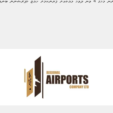
އްޖު ކޯޕަރޭޝަނުން ބުނެއެވެ.