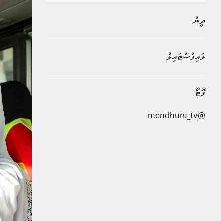
ދީން
ލައިފްސްޓައިލް
ފޮޓޯ
@mendhuru_tv