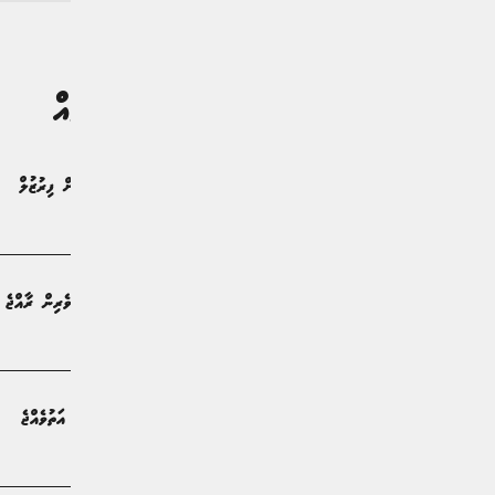
ގުޅުންހުރި ލިޔުންތައް
ޙައްޖު ކޯޕަރޭޝަންގެ އާ އެމްޑީ އަކަށް ފިރުޒުލް
ޚަބަރު | މަހެއް ކުރިން
މިއަހަރު ހައްޖަށް ދިޔަ ހުރިހާ ހައްޖުވެރިން ރާއްޖެ އ
ޚަބަރު | 2 މަސް ކުރިން
ޙައްޖުވެރިންގެ ދެވަނަ ގްރޫޕް ރާއްޖެ އަތުވެއްޖެ
ޚަބަރު | 2 މަސް ކުރިން