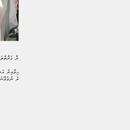
މިއަހަރު ރާއްޖެއިން ހައްޖަށްދާ ފަރާތްތަ
ވެކްސިން ޖެހުމަށް ހުޅުވާލާފައިވާއިރު އ
ނުޖަހާނަމަ ސަޢުދީއަށް އެތެރެ ނުވެވޭނެ ކަމަށެވެ. އަދި މިހާތަނަށް 60 