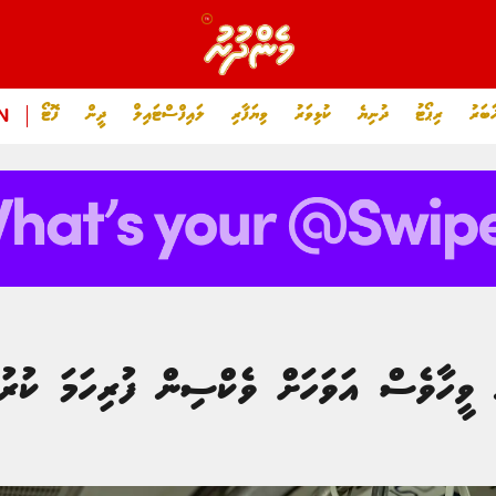
ަބަރު
ރިޕޯޓު
ދުނިޔެ
ކުޅިވަރު
ވިޔަފާރި
ލައިފްސްޓައިލް
ދީން
ފޮޓޯ
N
ް ވީހާވެސް އަވަހަށް ވެކްސިން ފުރިހަމަ ކުރުމ