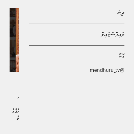
ދީން
ލައިފްސްޓައިލް
ފޮޓޯ
@mendhuru_tv
ރާއްޖޭގައި ނޫސްވެރިކަމުގެ މިނިވަންކަން ނެތް ކަމަށް ބުނުމުގެ
އެއްވެސް ޖާގައެއް ނެތް ކަމަށާއި، ނޫސްވެރިކަމުގެ މިނިވަންކަން
މިހާރު އޮތީ "ތައްމިނަށް" ހުޅުވާލެވިފައި ކަމަށް ވެރިކަންކުރާ
ޕީޕަލްސް ނެޝަނަލް ކޮންގްރެސް (ޕީއެންސީ) ގެ ޕާލަމެންޓަރީ ގްރޫޕްގެ
ޑެޕިއުޓީ ލީޑަރު، ވިލިމާލޭ ދާއިރާގެ މެމްބަރު މުހައްމަދު އިސްމާއީލް
ވިދާޅުވެއްޖެއެވެ.