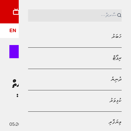
ޚަބަރު
ރިޕޯޓު
ދުނިޔެ
ކުޅިވަރު
ވިޔަފާރި
ލައިފްސްޓައިލް
ދީން
ފޮ
EN
ޚަބަރު
ރިޕޯޓް
MPL - Addu Regional Free Zone
ޚަބަރު
ދުނިޔެ
ރާއްޖޭގައި ނޫސްވެރިކަމުގެ މިނިވަންކަން ނެތް
ކަމަށް ބުނުމުގެ އެއްވެސް ޖާގައެއް ނެތް :
ކުޅިވަރު
މުހައްމަދު އިސްމާއީލް
ވިޔަފާރި
13 މޭ 2026 - 05:26
މުހައްމަދު މޫސާ