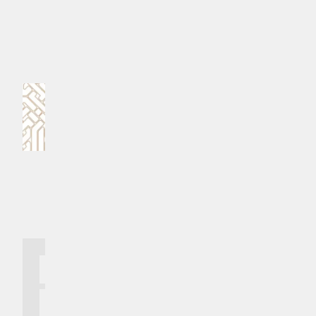
#ޕީއެންސީ
#މެމްބަރު މުހައްމަދު އިސްމާއީލް
#މުހައްމަދު އިސްމާއީލް
MPL - Addu Regional Free Zone
ކޮމެންޓް