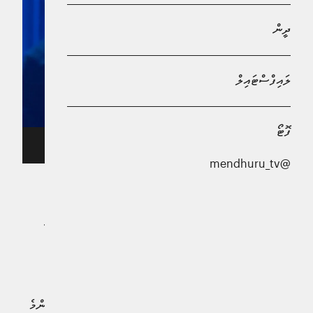
ދީން
ލައިފްސްޓައިލް
ފޮޓޯ
"އެމެރިކަން އައިޑޮލް" ސީޒަން 24 ކާމިޔާބުކުރި ހެނާ ހާޕާ
@mendhuru_tv
އޭބީސީ ނެޓްވޯކުން ތިން މަސް ދުވަހުގެ މުއްދަތަށް ކުރިއަށް
ގެންދިޔަ ދުނިޔޭގެ މަޝްހޫރު ލަވަކިޔުމުގެ މުބާރާތް "އެމެރިކަން
އައިޑޮލް" ސީޒަން 24 ގެ ފިނާލޭ މިދިޔަ މެއި މަހުގެ 11 ވަނަ
ދުވަހުގެ ރޭ ބާއްވައި، މުބާރާތުގެ ޗެމްޕިއަންކަން ހެނާ ހާޕާ
ކާމިޔާބުކޮށްފިއެވެ.
ފޯރިގަދަ ހުށަހެޅުންތަކަކަށްފަހު ބޭއްވި މި ފިނާލޭގައި ހެނާއާ އެންމެ