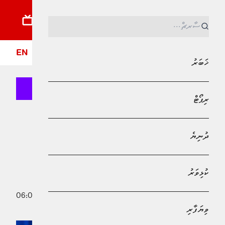
ޚަބަރު
ރިޕޯޓު
ދުނިޔެ
ކުޅިވަރު
ވިޔަފާރި
ލައިފްސްޓައިލް
ދީން
ފޮ
EN
ޚަބަރު
ރިޕޯޓް
MPL - Addu Regional Free Zone
ދުނިޔެ
ދުނިޔެ
ހެނާ ހާޕާ ''އެމެރިކަން އައިޑޮލް ސީޒަން
24 '' ކާމިޔާބުކޮށްފި
ކުޅިވަރު
13 މޭ 2026 - 06:09
މުހައްމަދު މޫސާ
ވިޔަފާރި