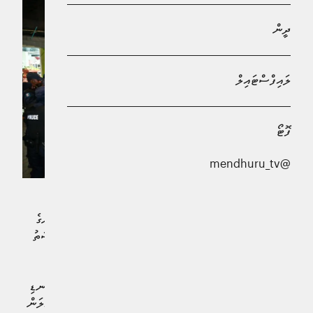
ދީން
ލައިފްސްޓައިލް
ފޮޓޯ
@mendhuru_tv
ކަނޑައެޅިފައިވާ ސަރަހައްދުތަކުން ބޭރުގައި، އާންމު ރައްޔިތުންގެ
ހައްގުތަކަށް އުނިކަންލިބޭ ގޮތަށް ބާއްވާ އެއްވުންތަކަށް ފުރުސަތު
ނުދޭނެ ކަމަށް ދިވެހި ފުލުހުންގެ ހިދުމަތުން ވިދާޅުވެއްޖެއެވެ.
"އަދަދު" ނޫހުގެ ދެ ނޫސްވެރިން ކްރިމިނަލް ކޯޓުގެ ހުރުމަތް ކެނޑި
މައްސަލައެއްގައި ޖަލަށްލުމާ ގުޅިގެން އެ ދެ ނޫސްވެރިން ދޫކޮށްލަން