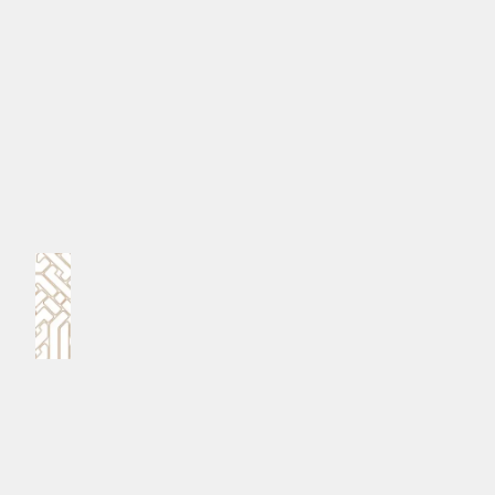
#ދިވެހި ފުލުހުންގެ ޚިދުމަތް
MPL - Addu Regional Free Zone
ކޮމެންޓް