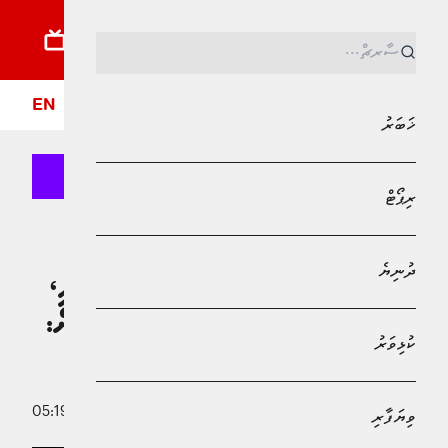
ޚަބަރު
ރިޕޯޓު
ދުނިޔެ
ކުޅިވަރު
ވިޔަފާރި
ލައިފްސްޓައިލް
ދީން
ފޮ
EN
ޚަބަރު
ރިޕޯޓް
MPL - Addu Regional Free Zone
ޚަބަރު
ދުނިޔެ
ކަނޑައެޅިފައިވާ ސަރަހައްދުތަކުން ބޭރުގައި،
އެއްވުންތައް ބޭއްވުމުގެ ފުރުސަތު ނުދޭނަން:
ކުޅިވަރު
ފުލުހުން
15 މޭ 2026 - 05:19
ވިޔަފާރި
އައިޝަތު އިނާޝާ