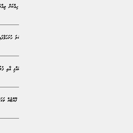
ތިން މީހުން ގެއްލުނީ ދޯނިން ދިޔަ ހިއްކަން ތިއްބ
ޚަބަރު | 13 ގަޑިއިރު ކުރިން
ޖުލައި މަހު ސްކޭމްގެ 180 މައްސަލަ ހުށަހަޅާފައިވޭ: ފުލުހުން
ޚަބަރު | 18 ގަޑިއިރު ކުރިން
ދޯންޏަކަށް ދިޔަވެ އަޑިއަށް ގޮސް ކައްޕި އާއި ފުލުހ
ޚަބަރު | 21 ގަޑިއިރު ކުރިން
ތިންލައްކަ އަށްވުރެ ގިނަ ރުފިޔާހުރި ފޮއްޓެއް ވަގަށް
ޚަބަރު | 2 ދުވަސް ކުރިން