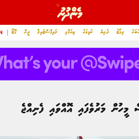
ަބަރު
ރިޕޯޓު
ދުނިޔެ
ކުޅިވަރު
ވިޔަފާރި
ލައިފްސްޓައިލް
ދީން
ފޮޓޯ
N
 މީހުން މަރުވެފައި އޮއްވައި ފެނިއްޖެ