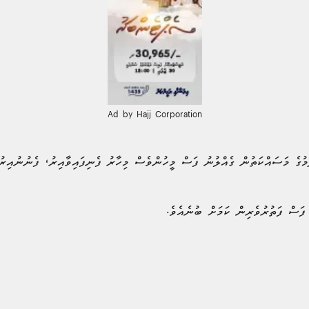
Ad by Hajj Corporation
ުމުގެ މަސައްކަތުން ގެއްލުނު ފަސް މީހުންވެސް މިހާރު ފެނިފައިވާއިރު، ފެނުނުއިރ
 ފަސް ފަތުރުވެރިން ކަމަށް ބުނެއެވެ.