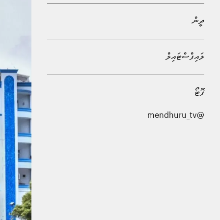
ދީން
ލައިފްސްޓައިލް
ފޮޓޯ
@mendhuru_tv