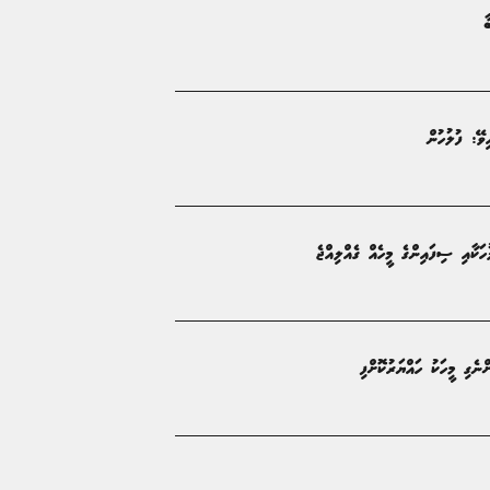
ާ
ަކާއި ސިފައިންގެ މީހެއް ގެއްލިއްޖެ
ނެގި މީހަކު ހައްޔަރުކޮށްފި