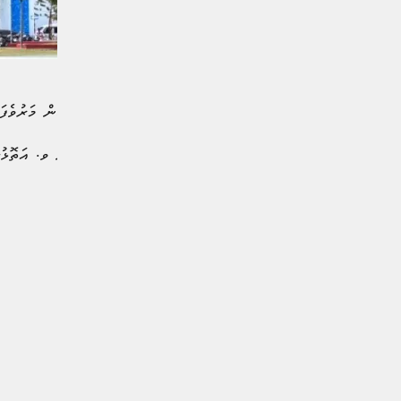
ޑައިވިންއަށް ދިޔަ ފަސް މީހުން މަރުވެފައ
ފުލުހުން ބުނީ މަރުވެފައިވަނީ ވ. އަތޮޅުގ
13:45 ގައި ކަމަށެވެ.