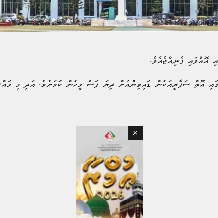
ި އޮއްވައި ފެނިއްޖެއެވެ.
ައި އޮތް ސަފާރީއަކުން ޑައިވިންއަށް ދިޔަ ފަސް މީހުން ކަަމަށެވެ. އަދި މި މައްސ