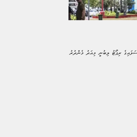
ަލައިގެ ރިޕޯޓު ލިބުނީ މިއަދު މެންދުރު