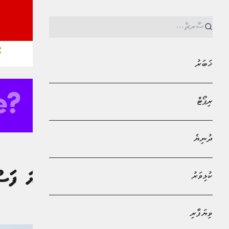
ޚ
ޚަބަރު
ރިޕޯޓް
ދުނިޔެ
MPL - Addu Regional Free Zone
ޚަބަރު
ކުޅިވަރު
ޑައިވިންއަށް ދިޔަ ފަސް
މުޙައްމަދު އަފްރާޙް
ވިޔަފާރި