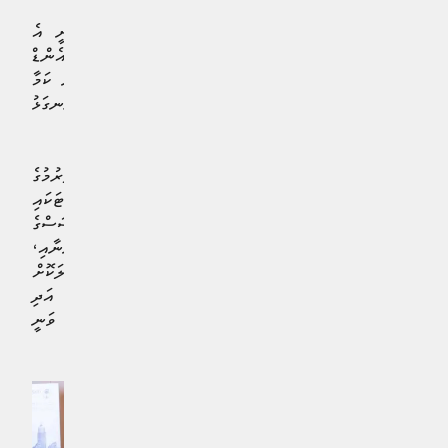
މިހާ ފުރިހަމަ ގޮތެއްގައި މި މަސައްކަތް ކުރިއަށް ގެންދެވުނީ އެ
ކުންފުނީގެ އިތުރުން މިނިސްޓްރީ އޮފް އިސްލާމިކް އެފެއާޒް އެންޑް
އެންޑައުމަންޓްސްއާއި މޯލްޑިވްސް ޙައްޖު ކޯޕަރޭޝަން އިތުރުން ކަމާ
ގުޅުންހުރި އިދާރާތައް ގުޅިގެން ކުރެވުނު އިންތިޒާމު ރަނގަޅު
މަސައްކަތްތަކުގެ ތެރެއިންކަން އެ ކުންފުނިން ފާހަގަކުރިއެވެ.
ވެލާނާ އިންޓަރނޭޝަނަލް އެއަރޕޯޓުން ޙައްޖާޖީން ފުރުމުގެ
އިންތިޒާމުތަކުގެ އެންމެހާ ކަންކަން ކަށަވަރުކުރުމަށްޓަކައި
އެމްއޭސީއެލްގެ މެނޭޖްމަންޓާއި، ޕެސެންޖަރ ސަރވިސަސްގެ
މުވައްޒަފުންނާއި، ޓަރމިނަލް ސަރވިސަސްގެ މުވައްޒަފުންނާއި،
އެސްޓޭޓް ސެކިއުރިޓީ ސަރވިސަސްގެ މުވައްޒަފުންނާއި ޖުމްލަކޮށް
އެމްއޭސީއެލްގެ ހީވާގި އެންމެހާ މުވައްޒަފުން ގުޅިގެން ފުރިހަމަ އަދި
ތަރުތީބު ތައްޔާރީތަކެއް ހަމަޖައްސައިދެވުނުކަން ވެސް ވަނީ
ފާހަގަކޮށްފައެވެ.