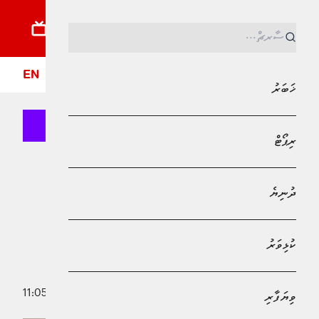
ޚަބަރު
ރިޕޯޓު
ދުނިޔެ
ކުޅިވަރު
ވިޔަފާރި
ލައިފްސްޓައިލް
ދީން
ފޮ
EN
ޚަބަރު
ރިޕޯޓް
MPL - Addu Regional Free Zone
ޚަބަރު
ދުނިޔެ
ޙައްޖާޖީން ފުރުވާލުމުގެ މަސައްކަތް
އެމްއޭސީއެލްއިން ކާމިޔާބުކަމާއެކު
ކުޅިވަރު
ފުރިހަމަކޮށްފި
19 މޭ 2026 - 11:05
ވިޔަފާރި
ޒިދާން މުޙައްމަދު