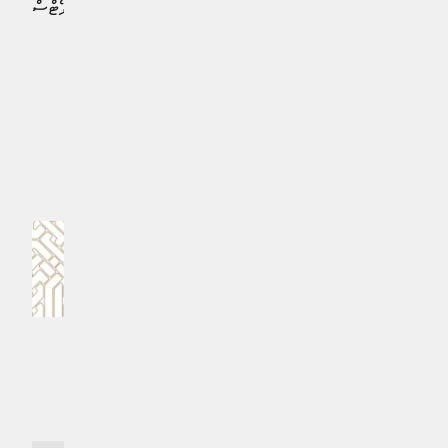
އެހީތެރިވެދެއްވި އެންމެހާ ފަރާތްތަކަށް މޯލްޑިވްސް އެއަރޕޯޓްސް
ކޮމްޕެނީ ލިމިޓެޑުން ވަނީ ޝުކުރު އަދާކޮށްފައެވެ.
#އެމްއޭސީއެލް
MPL - Addu Regional Free Zone
ކޮމެންޓް