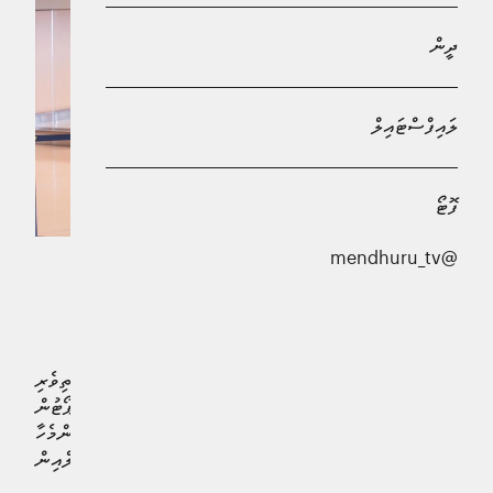
ދީން
ލައިފްސްޓައިލް
ފޮޓޯ
@mendhuru_tv
ޙައްޖާޖީން ފުރުވާލުމުގެ މަސައްކަތް އެމްއޭސީއެލްއިން
ކާމިޔާބުކަމާއެކު ފުރިހަމަކޮށްފިއެވެ.
އެ ކުންފުނިން ބުނީ، 1447 ވަނަ އަހަރު ޙައްޖުގެ މަތިވެރި
އަޅުކަން އަދާކުރުމަށް، ވެލާނާ އިންޓަރނޭޝަނަލް އެއަރޕޯޓުން
ސަޢުދީ އަރަބިއްޔާއަށް ދަތުރުކުރުމަށް ހަމަޖެހިފައިވާ އެންމެހާ
ޙައްޖާޖީން ފުރުވާލުމުގެ ކާމިޔާބު މަސައްކަތް އެމްއޭސީއެލްއިން
ފުރިހަމަކޮށްފައިވާ ކަމަށެވެ.