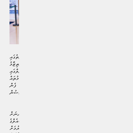
މި ތައްޔާރީތަކުގެ ތެރޭގައި، ވޯޓަރ ފްރަންޓު އިމާރާތުގައި
ޙައްޖާޖީންނަށް ހުކުރު ނަމާދުކުރުމުގެ އިންތިޒާމު
ހަމަޖައްސައިދިނުމާއި، ކުރީގެ ޑޮމެސްޓިކް ޓަރމިނަލްގައި
ޙައްޖުވެރިންނާއި ޢާއިލާތަކަށް މަޑުކޮށްގެން ތިބުމުގެ އިންތިޒާމުތައް
ހަމަޖެއްސުމާއި، ޙައްޖުވެރިންނަށް ބޭނުންވާނެ ފެން
ފޯރުކޮށްދިނުމާއި، ވުޟޫކުރުމަށް ފަސޭހަ އިންތިޒާމުތައް ހަމަޖެއްސުން
ހިމެނެއެވެ.
މި އަހަރު ރާއްޖެއިން ޙައްޖަށް ދަތުރުކުރާ ޙައްޖާޖީންނަށް
ލުއިފަސޭހަ، އަދި ފުރިހަމަ ޚިދުމަތެއް ދިނުމަށް އެމްއޭސީއެލްގެ
ފަރާތުން ކުރެވުނު އިންތިޒާމުތައް ކާމިޔާބުކޮށް ފުރިހަމަކުރުމަށް