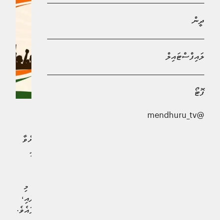
ދީން
ލައިފްސްޓައިލް
ފޮޓޯ
@mendhuru_tv
އިންޑިއާގެ ސިޔާސީ މަސްރަހުގައި މި ދުވަސްވަރު އެންމެ ބޮޑު
ސަމާލުކަމެއް ހުއްޓިފައިވަނީ އާދަޔާ ހިލާފު 'ސުޕަސްޓާރެއް' ކަމަށްވާ
ކުރަފީގެ މައްޗަށެވެ. 'ކޮކްރޯޗް ޖަންތާ ޕާޓީ' (ސީޖޭޕީ) ގެ ނަމުގައި
އުފައްދާފައިވާ މި ސިޔާސީ ހަރަކާތަކީ، އިންޑިއާގެ ޒުވާނުންގެ
މެދުގައި ހުރި ނުތަނަވަސްކަމާއި މާޔޫސްކަން ފާޅުކުރުމަށް
އުފައްދާފައިވާ މަޖާޒީ ހަރަކާތެކެވެ. އެންމެ ހަފްތާއެއްގެ ތެރޭގައި މި
ހަރަކާތުން ވަނީ ސޯޝަލް މީޑިއާގައި މިލިއަނުން ފޮލޯވަރުން ހޯދައި،
ތަޖުރިބާކާރު ސިޔާސީ ލީޑަރުންގެ ސަމާލުކަން ވެސް ދަމައިގަނެފައެވެ.