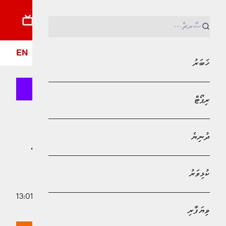
ޚަބަރު
ރިޕޯޓު
ދުނިޔެ
ކުޅިވަރު
ވިޔަފާރި
ލައިފްސްޓައިލް
ދީން
ފޮ
EN
ޚަބަރު
ރިޕޯޓް
MPL - Addu Regional Free Zone
ދުނިޔެ
ދުނިޔެ
އިންޑިއާގެ ‘’ކުރަފި ޕާޓީ’’ގެ މަގުބޫލުކަން
އިންތިހާ މައްޗަށް
ކުޅިވަރު
21 މޭ 2026 - 13:01
މުހައްމަދު މޫސާ
ވިޔަފާރި