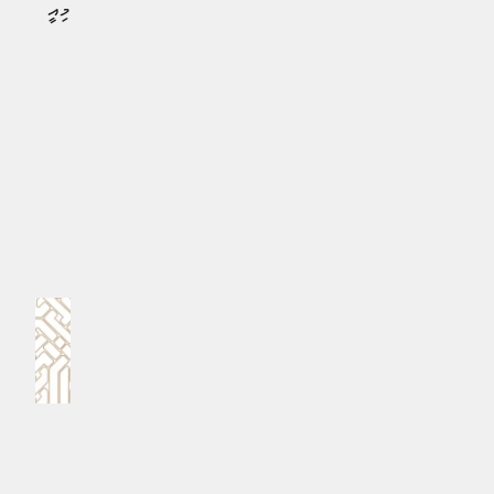
ޒުވާނުންގެ މެދުގައި އުފެދިފައިވާ ނުތަނަވަސްކަމުގެ ރަމްޒެކެވެ. މިއީ
ހަމައެކަނި މަޖާ ހަރަކާތެއްގެ ގޮތުގައި ބެލެވުނު ނަމަވެސް، މީގެ
ފަހަތުގައި ވަނީ ވަޒީފާގެ ފުރުސަތުތަކާއި ހަމަހަމަކަމަށް އެދި
ޒުވާނުން ކުރާ ސީリアސް އިހުތިޖާޖެކެވެ
#އިންޑިޔާ
MPL - Addu Regional Free Zone