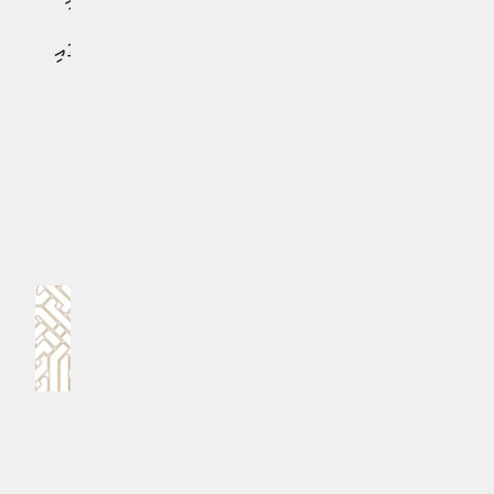
މަޤާމުތަކަށް ޤާނޫނަށް އަމަލުކުރާތާ 30 ދުވަހުގެ ތެރޭގައި
މެންބަރުން އައްޔަން ކުރަންވާނެ ކަމަށާއި 60 ދުވަހުގެ ތެރޭގައި
ސީއީއޯ އައްޔަން ކުރަންވާނެ ކަމަށް ވަނީ ބަޔާންކޮށްފައެވެ.
#ރައީސުލްޖުމްހޫރިއްޔާ ޑރ.މުހައްމަދު މުއިއްޒު
MPL - Addu Regional Free Zone