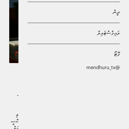
ދީން
ލައިފްސްޓައިލް
ފޮޓޯ
@mendhuru_tv
އަސާސީ ޕެންޝަނަށްވުރެ ބޮޑު އާމްދަނީ ލިބޭ މީހުންނަށް އެ
ޕެންޝަން ނުލިބޭގޮތް ހެދުމަށް ޕެންޝަނާބެހޭ ޤާނޫނަށް ގެނައި
އިޞްލާޙު ގެނައުމުގެ ބިލު ރައީސުލްޖުމްހޫރިއްޔާ ޑރ. މުޙައްމަދު
މުޢިއްޒު ތަސްދީޤުކުރައްވައިފިއެވެ.
މިއީ ސަރުކާރުގެ ފަރާތުން މަޖިލީހަށް ހުށަހަޅުއްވައި ފާސްކުރެއްވި
ބިލެކެވެ. މި ބިލް ހުށަހެޅުއްވީ އުމުރުން ދުވަސްވީ މީހުންގެ އަސާސީ
ޕެންޝަންގެ ގޮތުގައި ލިބޭ ފައިސާއަށްވުރެ ބޮޑު އަދަދެއް އެމީހަކަށް