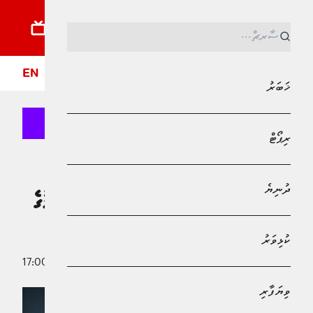
ޚަބަރު
ރިޕޯޓު
ދުނިޔެ
ކުޅިވަރު
ވިޔަފާރި
ލައިފްސްޓައިލް
ދީން
ފޮ
EN
ޚަބަރު
ރިޕޯޓް
MPL - Addu Regional Free Zone
ޚަބަރު
ދުނިޔެ
ޕެންޝަނާބެހޭ ޤާނޫނަށް އިޞްލާޙު ގެނައުމުގެ
ބިލު ރައީސް ތަސްދީޤުކުރައްވައިފި
ކުޅިވަރު
21 މޭ 2026 - 17:00
ޒިދާން މުޙައްމަދު
ވިޔަފާރި