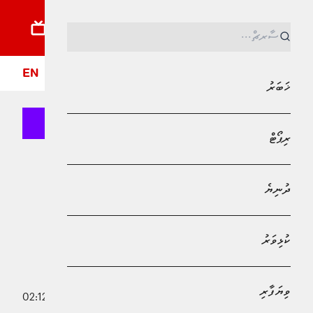
ޚަބަރު
ރިޕޯޓު
ދުނިޔެ
ކުޅިވަރު
ވިޔަފާރި
ލައިފްސްޓައިލް
ދީން
ފޮ
EN
ޚަބަރު
ރިޕޯޓް
MPL - Addu Regional Free Zone
ދުނިޔެ
ދުނިޔެ
ސަރަހައްދީ ސުލްހައަށް ޓްރަމްޕް ކުރައްވާ
މަސައްކަތްޕުޅަށް ޕާކިސްތާނުގެ ބޮޑުވަޒީރު
ކުޅިވަރު
މަރުހަބާ ވިދާޅުވެއްޖެ
ވިޔަފާރި
24 މޭ 2026 - 02:12
މުހައްމަދު މޫސާ