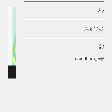
ދީން
ލައިފްސްޓައިލް
ފޮޓޯ
@mendhuru_tv
ޕާކިސްތާނުގެ ބޮޑުވަޒީރު ޝެހެބާޒް
އެމެރިކާގެ ރައީސް ޑޮނަލްޑް ޓްރަމްޕް ސަރަހައްދީ ސުލްހަ
ގާއިމުކުރުމަށް ކުރައްވަމުން ގެންދަވާ އާދަޔާ ހިލާފު
މަސައްކަތްޕުޅުތަކަށް ޕާކިސްތާނުގެ ބޮޑުވަޒީރު ޝެހެބާޒް ޝަރީފް
މަރުހަބާ ވިދާޅުވެއްޖެއެވެ.