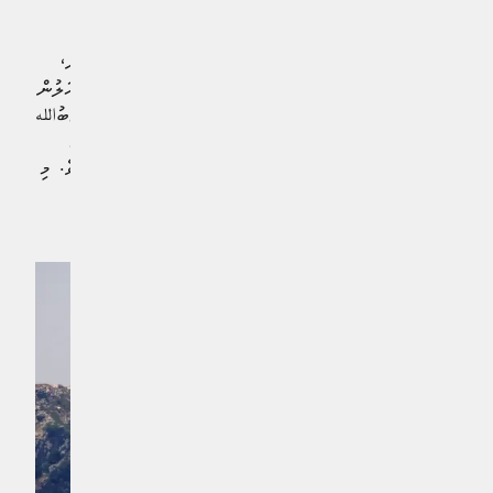
ރޮކެޓް ހަމަލާތަކެއް ދޭން ފެށުމުންނެވެ.
އިސްރާއީލުގެ ދިފާއީ ވަޒީރު އިސްރާއީލް ކާޓްޒް އެކްސްގައި ބުނޯ،
ލުބުނާނުން އިސްރާއީލު ސިފައިން ފޭބިތާ 26 އަހަރު ފަހުން އަލުން
އެ ކިއްލާގައި އިސްރާއީލުގެ ދިދަ ނަގާފައިވާ ކަމަށެވެ. އަދި ހިޒްބުالله
އިން ބޭނުންކުރާ އިންފްރާސްޓްރަކްޗާތައް ނައްތާލެވެންދެން އެ
ސަރަހައްދުގައި ސިފައިން މަޑުކުރާނެ ކަމަށްވެސް އޭނާ ބުންޏެވެ. މި
ކިއްލާ އަކީ މީގެ ކުރިން 1982 އިން 2000 ވަނަ އަހަރާ
ހަމައަށްވެސް އިސްރާއީލުގެ ބާރުގެ ދަށުގައި އޮތް ތަނެކެވެ.