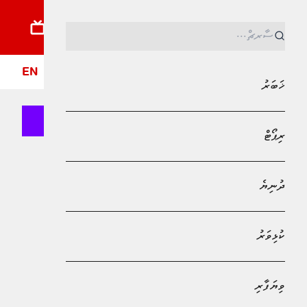
ޚަބަރު
ރިޕޯޓު
ދުނިޔެ
ކުޅިވަރު
ވިޔަފާރި
ލައިފްސްޓައިލް
ދީން
ފޮ
EN
ޚަބަރު
ރިޕޯޓް
MPL - Addu Regional Free Zone
ދުނިޔެ
ދުނިޔެ
އިސްރާއީލުން ލުބްނާނުގެ ޞަލީބީންގެ
ޒަމާނުގެ ކިއްލާއެއް ހިފައިފި، މިއީ 26
ކުޅިވަރު
އަހަރު ތެރޭގައި އެ ގައުމުގެ އެންމެ
އެތެރެއަށް ވަދެގަތް ފަހަރު
ވިޔަފާރި