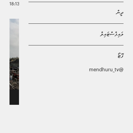
31 މޭ 2026 - 18:13
މުހައްމަދު މޫސާ
ދީން
ލައިފްސްޓައިލް
ފޮޓޯ
@mendhuru_tv
އިސްރާއީލުން ހިފި ސަލީބީ ޒަމާނުގެ ތާރީޚީ ކިއްލާ، ފޮޓޯ: އޭޕީ
ފާއިތުވި 26 އަހަރުގެ ތެރޭގައި ލުބުނާނުގެ އެންމެ އެތެރެއަށް
ވަދެގަނެ، އެ ގައުމުގެ ދެކުނުގައި އޮންނަ އިސްތިރާތީޖީ ގޮތުން