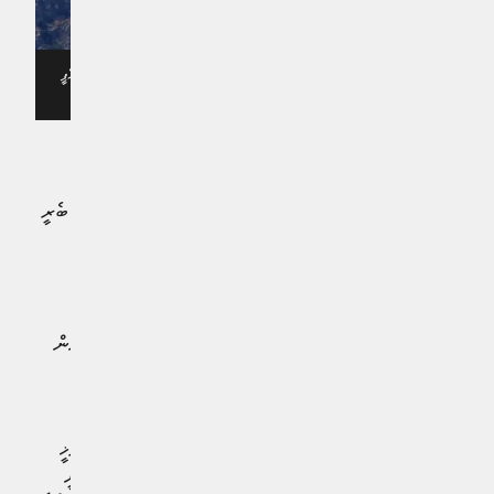
އިސްރާއީލުން ހިފި ސަލީބީ ޒަމާނުގެ ތާރީޚީ ކިއްލާ ހުންނަ ސަރަހައްދު، ފޮޓޯ: އޭޕީ
މި ހަމަލާތަކާ ގުޅިގެން ލުބުނާނުގެ ޕާލަމެންޓްގެ ރައީސް ނަބީހް ބެރީ
ވިދާޅުވީ، ހިޒްބުالله އިން ހަނގުރާމަ ހުއްޓާލުމަށް ފުރިހަމައަށް
އެއްބަސްވާ ކަމަށެވެ. ނަމަވެސް
"އިސްރާއީލުގެ އުދުވާންތައް
ހުއްޓުވަން މަޖުބޫރު ކުރާނީ ކާކު؟"
އޭނާ ސުވާލު އުފެއްދެވިއެވެ.
ފަރަންސޭސި ޚާރިޖީ ވަޒީރު ޖީން-ނޮއެލް ބަރޮޓް ވެސް ވަނީ
އިސްރާއީލުގެ މި އަމަލުތަކަކީ ބަލައިގަނެވޭނެ ކަންތައްތަކެއް ނޫން
ކަމަށް ވިދާޅުވެ، އދ. ގެ ސަލާމަތީ މަޖިލީހުގެ ކުއްލި
ބައްދަލުވުމަކަށް އެދިވަޑައިގެންފައެވެ.
ބިއުފޯޓް ކިއްލާ އަކީ 12 ވަނަ ގަރުނުގައި ބިނާކޮށްފައިވާ، ތާރީޚީ
ގޮތުންނާއި އަސްކަރީ ގޮތުން ނުހަނު މުހިންމު ތަނެކެވެ. ލިޓާނީ