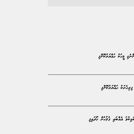
ނެގި މީހަކު ހައްޔަރުކޮށްފި
ިކުޅަ އެއްބައި ފުލުހުން ހޯދައިފި