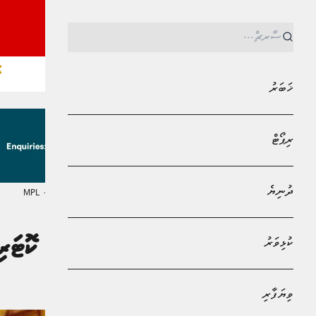
ޚ
ޚަބަރު
ރިޕޯޓް
ދުނިޔެ
MPL - Addu Regional Free Zone
ޚަބަރު
ކުޅިވަރު
ދުވަހު ކުއްޔަށް ކޮޓަރ
ޒިދާން މުޙައްމަދު
ވިޔަފާރި