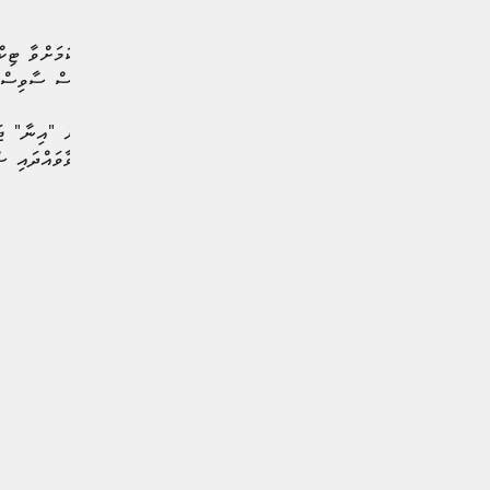
ސަމާލުވުމަށް މޯލްޑިވްސް ޕޮލިސް ސާވިސްއ
ޓިކްޓޮން އެކައުންޓް ނަމަކަށް "އިނާ" ޖަހ
އިސްތިހާރުކޮށްގެން މީހުން ވާވައްދައި ސް