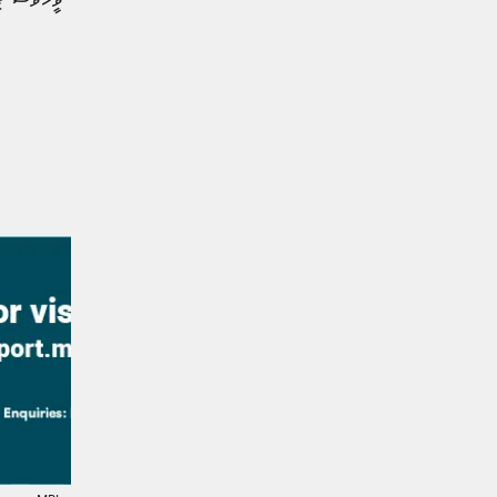
މީގެ އިތުރުން، މި މައުލޫމާތު ވީހާވެސް ގ
ފުލުހުން ވަނީ އެދިފައެވެ.
#ދިވެހި ފުލުހުންގެ ޚިދުމަތް