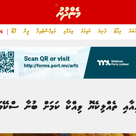
ަބަރު
ރިޕޯޓު
ދުނިޔެ
ކުޅިވަރު
ވިޔަފާރި
ލައިފްސްޓައިލް
ދީން
ފޮޓޯ
N
ިއާއި ތެއްލިކެޔޮ ވިއްކާ ކަމަށް ބުނާ ސްކޭމަ