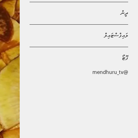
ދީން
ލައިފްސްޓައިލް
ފޮޓޯ
@mendhuru_tv