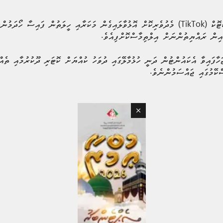
ސޯޝަލް މީޑިއާ ޕްލެޓްފޯމެއް ކަމަށްވާ ޓިކްޓޮކް (TikTok) މެދުވެރިކޮށް އޮޅުވާލައިގެން މަކަރާއި ހީލަތު
ިން ރައްޔިތުންނަށް އިލްތިމާސްކޮށްފިއެވެ.
ާފައިވާ އެކައުންޓުން ދަނީ ހުޅުމާލޭގައި ދުވަހު ކުއްޔަށް ކޮޓަރި ދޫކުރުމާއި ތެއް
ކޭމުގައި ޖައްސަމުންނެވެ.