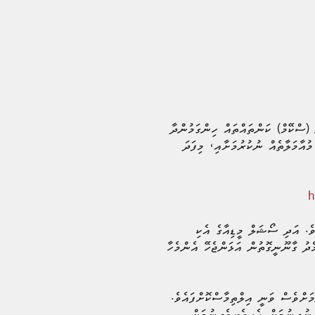
 (ސްކޭމް) ކަންތައްތައް ހިންގަމުންދާ
މުއާމަލާތެއް ނުކުރުމަށާއި، މިފަދަ
h
ވެ. އަދި ސޯޝަލް މީޑިއާގެ އެކި
މެދު ގާނޫނީގޮތުން އަޅަންޖެހޭ އެންމެހާ
މަށްވެސް ވަނީ އިލްތިމާސްކޮށްފައެވެ.