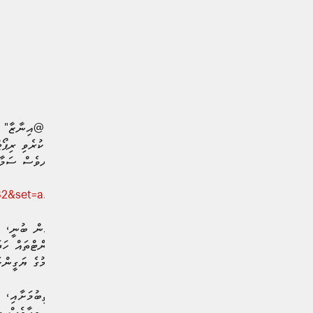
ފުލުހުން ހާމަކުރި ގޮތުގައި، "@އިނާޒާ" މ
އެކައުންޓެއްގެ ގޮތުގައި ފާހަގަކުރެވި ރިޕ
ކަންކަމަށް ހުރިހާ ރައްޔިތުންވެސް ސަމާލ
2&set=a.122110147496816082
މި މައްސަލައާ ގުޅިގެން ފުލުހުން ބުނީ، އ
ޕްލެޓްފޯމްތަކުގައި ފޭކް އެކައުންޓްތައް ހ
ފިޔަވަޅުތައް އަޅަމުންދާނެ ކަމުގެ ޔަގީން
ސްކޭމްތަކުން ރައްކާތެރިވެ ތިބުމަށާއި، މ