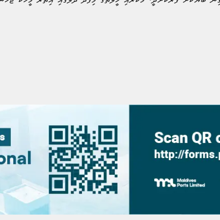
ިނަ ބަޔަކަށް ފޯރުކޮށްދީ، މަކަރާއި ހީލަތުގެ މިފަދަ ދަލުގައި އިތުރު މީހަކު ޖެހުނ