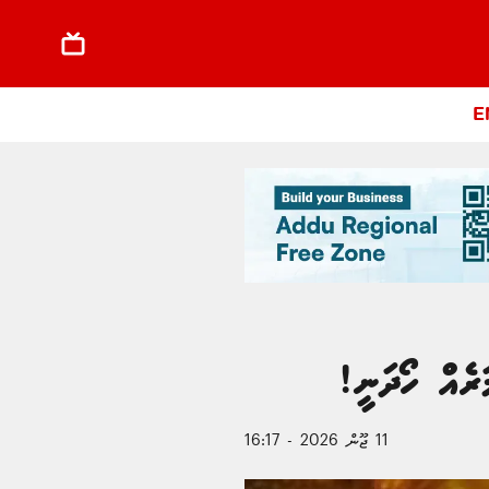
E
ރެއް ހޯދަނީ!
11 ޖޫން 2026 - 16:17