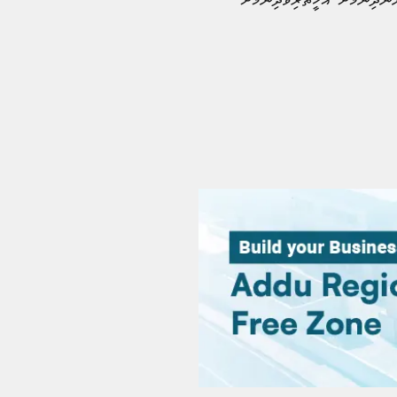
ަނުދިނުމަށް އެހީތެރިވެދިނުމަށް