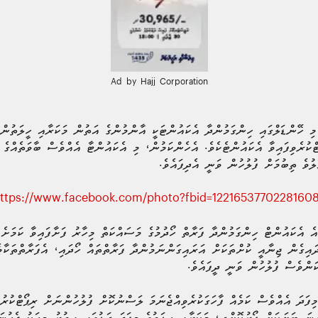
Ad by Hajj Corporation
ި ހޭންޑަލްގައި ހިންގަމުންދާ އެކައުންޓަކީ އާންމުންގެ އަތުން މަކަރާއި ހީލަތުން
ޯޓްކުރެވިފައިވާ އެކައުންޓެކެވެ. އެހެންކަމުން، މި އެކައުންޓާ އެއްވެސް ބާވަތެއްގެ 
ުވެ ތިބުމަށް ފުލުހުން ވަނީ އެދިފައެވެ.
ttps://www.facebook.com/photo?fbid=12216537702281608
ެ އެކައުންޓް ހިންގަމުންދާ ފަރާތް ހޯދުމުގެ މަސައްކަތް މިހާރު ފަށާފައިވާ ކަމަށެ
ަދައިގެން ޖިނާއީ ކުށްތަކަށް އަރައިގަންނަމުންދާ ފަރާތްތައް ހޯދައި، އެފަރާތްތަކާ
ކަންވެސް ފުލުހުން ވަނީ ދީފައެވެ.
ިފަދަ އެއްވެސް ކަމެއް ފާހަގަކުރެވިއްޖެނަމަ ލަސްނުކޮށް ފުލުހުންނަށް ރިޕޯޓްކުރު