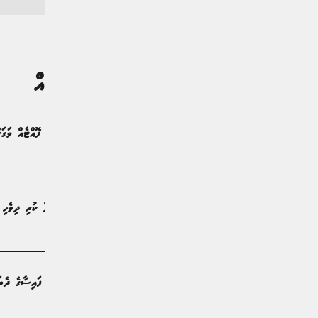
ގުޅުންހުރި ލިޔުންތައް
ތިންލައްކަ އަށްވުރެ ގިނަ ރުފިޔާހުރި ފޮއްޓެއް ވަގަށް
ޚަބަރު | 12 ގަޑިއިރު ކުރިން
16 އަހަރުގެ އަންހެން ކުއްޖަކު ރޭޕް ކުރި ދިވެހި ފިރިހެނަކު ހައްޔަރުކޮށްފި
ޚަބަރު | 2 ދުވަސް ކުރިން
ސްކޭމްގެ މައްސަލަތަކުގައި ގެއްލުނު ފައިސާގެ ދެބައ
ޚަބަރު | 2 ދުވަސް ކުރިން