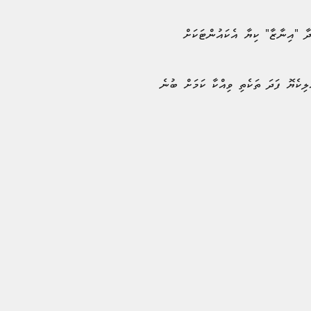
ން ފައިސާ ހޯދަމުންދާ "އިނާޒާ" ކިޔާ އެކައުންޓަކަށް
ލިކެޔޮ ފަދަ ތަކެތި ވިއްކާ ކަމަށް ބުނެ