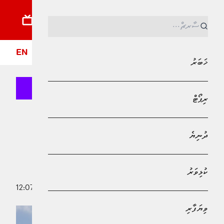
ޚަބަރު
ރިޕޯޓު
ދުނިޔެ
ކުޅިވަރު
ވިޔަފާރި
ލައިފްސްޓައިލް
ދީން
ފޮ
EN
ޚަބަރު
ރިޕޯޓް
MPL - Addu Regional Free Zone
ރިޕޯޓް
ދުނިޔެ
އައި.އެމް.އެފްގެ ނަޒަރުގައި ރާއްޖޭގެ
އިގްތިސާދީ ހާލަތާއި ކުރިމަގު
ކުޅިވަރު
17 ޖޫން 2026 - 12:07
ޒިދާން މުޙައްމަދު
ވިޔަފާރި