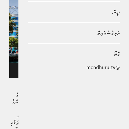
ދީން
ލައިފްސްޓައިލް
ފޮޓޯ
@mendhuru_tv
އެމްއެމްއޭ ހިންގާ އިމާރާތް
އިންޓަނޭޝަނަލް މަނިޓަރީ ފަންޑް (އައި.އެމް.އެފް) އަކީ ދުނިޔޭގެ
މާލީ ނިޒާމު ހަމަޖެހުމާއި، އިގްތިސާދީ ކުރިއެރުމަށް ބާރުއަޅާ އެންމެ
މުހިންމު އެއް ބައިނަލްއަގުވާމީ އިދާރާއެވެ. ދާދިފަހުން އެ
އިދާރާއިން ރާއްޖޭގެ އިގްތިސާދާ ގުޅޭގޮތުން ނެރުނު ރިޕޯޓުތަކުން
އެނގޭ ގޮތުގައި، ދުނިޔޭގެ އިގްތިސާދަށް ކުރިމަތިވި ގޮންޖެހުންތަކާއި