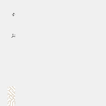
ޖުމްލަގޮތެއްގައި، އައި.އެމް.އެފްގެ ރިޕޯޓުން ހާމަވަނީ ރާއްޖޭގެ
އިގްތިސާދު އޮތީ ރަނގަޅު މިސްރާބެއްގައި ކަމެވެ. ނަމަވެސް، މާލީ
ހަމަޖެހުން ދެމެހެއްޓުމަށްޓަކައި ދަރަނި މެނޭޖުކުރުމާއި، ގާނޫނީ
އޮނިގަނޑު ހަރުދަނާކުރުމުގެ މަސައްކަތް މެދުނުކެނޑި ކުރިއަށް
ގެންދަންޖެހެއެވެ. ބައިނަލްއަގުވާމީ މާލީ އިދާރާތަކުގެ ލަފަޔާއި
އިރުޝާދާއެކު ކުރިއަށް ދިއުމަކީ ރާއްޖޭގެ އިގްތިސާދީ މުސްތަގުބަލު
އުޖާލާވެގެންދާނެ ކަމެކެވެ.
#އައިއެމްއެފް
#އިޤްތިޞާދު