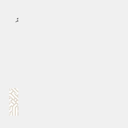
ކުރާނެ ކަމަށެވެ.
ގްރޭންޑް ގިވްއަވޭގެ އިތުރުން ފިޓްސްއެއާ އިން އަންނަނީ މި
އޮފާއަށް ރަޖިސްޓްރީވާ ހުރިހާ ބައިވެރިންނަށް ކޮލޮމްބޯއަށް ކުރާ
ދަތުރުތަކުން 15 ޕަސެންޓް ޑިސްކައުންޓް ވެސް ދިނުމަށް
ނިންމާފައެވެ.
#އުރީދޫ ފަންރަން
#އުރީދޫ މޯލްޑިވްސް
#ފިޓްސްއެއާ
MPL - Addu Regional Free Zone