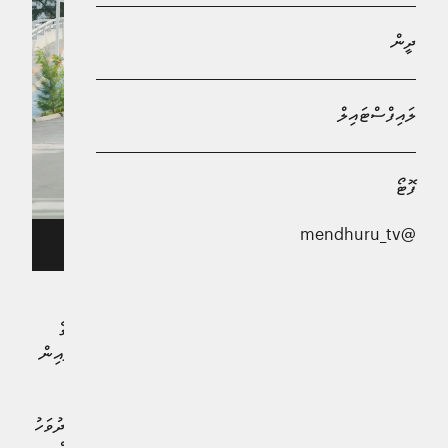
ދީން
ލައިފްސްޓައިލް
ފޮޓޯ
@mendhuru_tv
އުރީދޫ ފަންރަންގެ ތެރެއިން
މިއދު ބޭއްވުމަށް ހަމަޖެހިފައިވާ އުރީދޫ ފަންރަންގެ ބައިވެރިންގެ
ތެރެއިން ދެ މީހަކަށް ކޮލޮމްބޯ ދެ ކޮޅު ޓިކެޓް ދިނުމަށ
ް އުރީދޫއިން
ނިންމައިފި އެވެ.
އުރިދޫ އާއި ފިޓްސްއެއާ ގުޅިގެން ދޭ މި އިނާމު ލިބެނީ ހުކުރު ދުވަހު