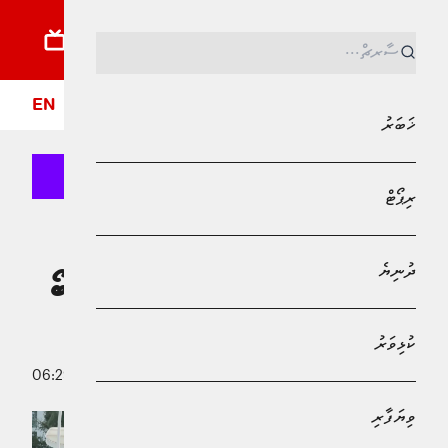
ޚަބަރު
ރިޕޯޓު
ދުނިޔެ
ކުޅިވަރު
ވިޔަފާރި
ލައިފްސްޓައިލް
ދީން
ފޮ
EN
ޚަބަރު
ރިޕޯޓް
MPL - Addu Regional Free Zone
ޚަބަރު
ދުނިޔެ
އުރީދޫ ފަންރަންގައި ބައިވެރިވެގެން ކޮލޮމްބޯ
އަށް ދެ ކޮޅު ޓިކެޓް
ކުޅިވަރު
20 ޑިސެމްބަރު 2024 - 06:29
ސުދާ ލަތީފް
ވިޔަފާރި