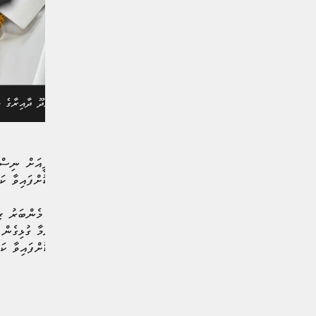
ރައްޔިތުން މަޖިލީހިގެ ވައިކަރަދޫ ދާއިރާގެ 
ރައްޔިތުން މަޖިލީހުގެ އެމްޑީޕީއަށް ނިސ
ކުރަން ހުށަހެޅި ފޯމު ބާތިލުކޮށްފައިވާ 
އީސިއިން މިފަދައިން ބުނީ، މެންބަރު ޒިޔ
ޕީއެންސީގެ ދަފުތަރުގައި އިނުމާ ގުޅިގެން
ބުނީ އެ ފޯމު މިހާރު ބާތިލުކޮށްފައިވާ ކަމ