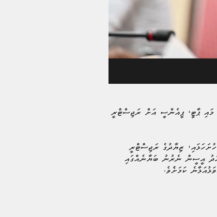
 މައި ޕާޓީ، ޕީއެންސީ އަށް ރަޖިސްޓްރީ
ުށަހަޅައި، ޒިޔާދުގެ ރަޖިސްޓްރީ
މިއަދު އީސީން ނެރުނު ބަޔާނެއްގައި
ޅުއަޅާނެ ކަމަށެެވެ.