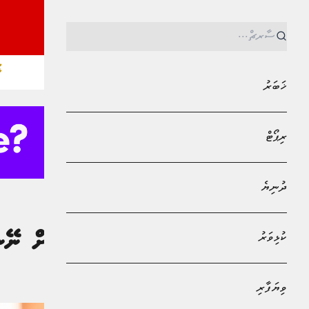
ޚ
ޚަބަރު
ރިޕޯޓް
ދުނިޔެ
MPL - Addu Regional Free Zone
ޚަބަރު
ކުޅިވަރު
މެންބަރު ޒިޔާދަށް ނޭނ
އާމިނަތު ޝެލީ މުޙައްމަދު ފާއިޒު
ވިޔަފާރި