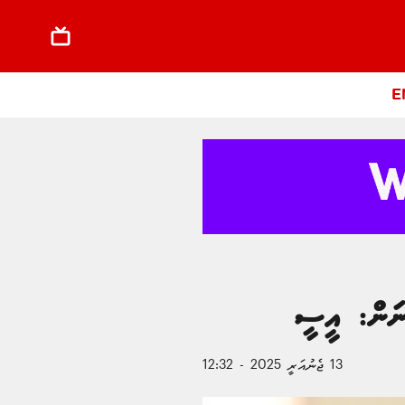
E
ާނަން: އީސީ
13 ޖެނުއަރީ 2025 - 12:32