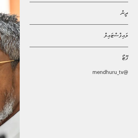
ދީން
ލައިފްސްޓައިލް
ފޮޓޯ
@mendhuru_tv