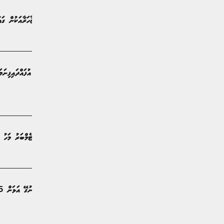
ހަތް ލެޕްޓޮޕުން ގައުމު ހިންގުމާއި މުޒާހަރާއަކުން ގައ
ރިޕޯޓް | 8 ގަޑިއިރު ކުރިން
ރައްޔިތުންނަށް''
ރިޕޯޓް | ދުވަހެއް ކުރިން
އެމްޑީޕީގެ ކޮންގްރެސް އަންނަ ސެޕްޓެމްބަރު މަހު ބ
ޚަބަރު | 5 ދުވަސް ކުރިން
ސައިލެންސަރެއް: ޝާޑް
ޚަބަރު | 9 ދުވަސް ކުރިން