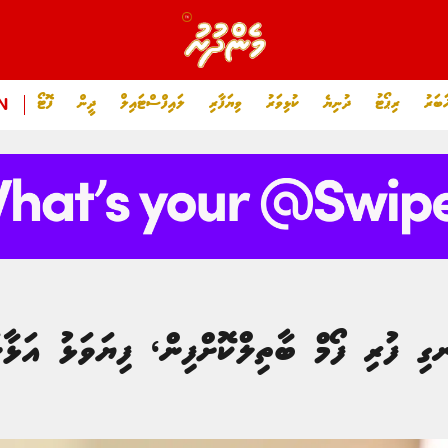
ަބަރު
ރިޕޯޓު
ދުނިޔެ
ކުޅިވަރު
ވިޔަފާރި
ލައިފްސްޓައިލް
ދީން
ފޮޓޯ
N
ގި ފުރި ފޯމް ބާތިލްކޮށްފިން، ފިޔަވަޅު އަޅ