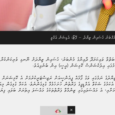
މެމްބަރު ޙުސައިން ޒިޔާދު -- ފޮޓޯ: އެޑިޝަން އެމްވީ
ްބަތްވާ ވައިކަރަދޫ ދާއިރާގެ މެންބަރު، ޙުސައިން ޒިޔާދަށް ނޭނގި ވެރިކަންކުރާ
ކަމުގައި އިލެކްޝަންސް ކޮމިޝަން (އީސީ) އިން ބުނެފިއެވެ.
ާދުގެ ނަމުގައި ވަގު ފޯމެއް ޕީއެންސީއަށް ރަޖިސްޓަރީކުރުމަށް އެ ކޮމިޝަނަށް ހ
 އެކަމުގެ ޝަކުވާ އެމްޑީޕީގެ ފަރާތުން ހުށަހެޅުމާ ގުޅިގެންނެވެ. އެކަމާ ގުޅިގެން 
ަށާއި، އެ މައްސަލައިގައި ޒިންމާވާ ފަރާތްތަކުގެ މައްސަލަ އިތުރަށް ބަލައި ފިޔަވަ