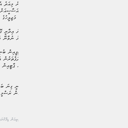
މީގެ އިތުރުން، އެކަމާ ގުޅިގެން މިއަދު އެ
ގެއްލުމުގެ ފުރުސަތު ގާނޫނު އަސާސީއަށް 
މައްސަލައާ ގުޅިގެން ޒިޔާދުގެ މަޖިލީހުގެ
އަދި އެ މައްސަލައާއި ގުޅިގެން އިދާރީ ގ
ފަދަ ކަމެއް އިތުރަށް ތަކުރާރު ނުވާނޭ ފ
މި މައްސަލައާ ގުޅިގެން އެމްޑީޕީއިން ބުނ
މެމްބަރުން ވެސް އެމްޑީޕީގެ ދަފްތަރުން 
މަތިން ގެނެސްފައިވާކަމަށް އެ ޕާޓީއިން 
އީސީގައި އެދިފައެވެ.
އެ މައްސަލަ ފެންމަތިވެފައިވަނީ ގިނަ ބައެ
ދަނޑިވަޅުގައެވެ. އެކަމާ ގުޅިގެން ރަސްމީ
#ޕީޕަލްސް ނޭޝަނަލް ކޮންގްރެސް
#މޯލްޑިވިއަން ޑިމޮކްރަޓ