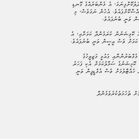
ދަލުކޮށްފިނަމަ، އެ މެންބަރެއްގެ ގޮނޑި
އްސާކޮށްފައެވެ. އެހެން ނަމަވެސް، މި
ީން ވަނީ ބުނެފައެވެ.
އެ ކޮމިޝަނުން ކުރަމުންދާ ކަމަށާއި، އެ
 ކަމަށް ވެސް އީސީން ވަނީ ބުނެފައެވެ.
ެމްބަރުންނާއި ގައުމީ މަޖިލީހުގެ
 ކޮމިޝަނުގެ ސަމާލުކަމަށް އެކި ފަހަރު
 ހުއްޓާލުމަށް ވެސް އެމްޑީޕީން ވަނީ
ށް ތުހުމަތުކުރެވެމުންދާ