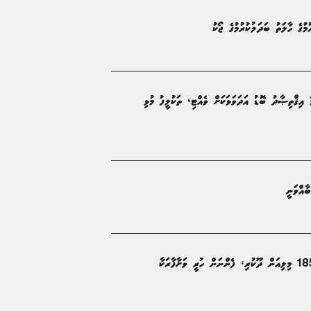
ުމުގެ ހާލަތު ބަދަލުކުރުމުގެ ޖޯކު
''ޤައުމު ހަލަބޮލިކޮށް، ހަމަނުޖެހުން އުފައްދައިފިނަމަ އިޤްތިޞާދު ބޮޑު އަދަވަޅަކަށް ވެއްޓި، ތަކުލީފު މުޅި
ާއްވަނީ
އެމްޑީޕީ ސަރުކާރުގައި ހުޅުދޫ އިންޖީނުގޭ އަޅަން 185 މިލިއަން ދޫކުރި، ފެންނަން ހުރީ ވަށާފާރަކާ