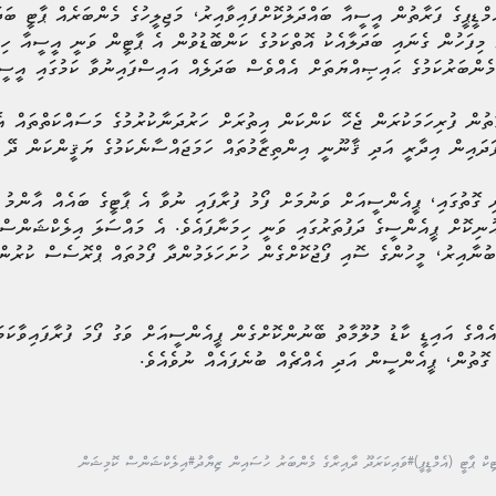
މްޑީޕީގެ ފަރާތުން އީސީއާ ބައްދަލުކޮށްފައިވާއިރު، މަޖިލީހުގެ މެންބަރެއް ޕާޓީ ބަ
މިފަހުން ގެނައި ބަދަލާއެކު އޮތްކަމުގެ ކަންބޮޑުވުން އެ ޕާޓީން ވަނީ އީސީއާ ހި
 މެންބަރުކަމުގެ ޙައިޞިއްޔަތަށް އެއްވެސް ބަދަލެއް އައިސްފައިނުވާ ކަމުގައި އީސ
ޮތުން ފުރިހަމަކުރަން ޖެހޭ ކަންކަން އިތުރަށް ހަރުދަނާކުރުމުގެ މަސައްކަތްތައް 
ަދައިން އިދާރީ އަދި ޤާނޫނީ އިންތިޒާމުތައް ހަމަޖައްސާނެކަމުގެ ޔަޤީންކަން ދޭ
ި ގޮތުގައި، ޕީއެންސީއަށް ވަނުމަށް ފޯމު ފުރާފައި ނުވާ އެ ޕާޓީގެ ބައެއް އާންމު މ
އުނިކޮށް ޕީއެންސީގެ ދަފުތަރުގައި ވަނީ ހިމަނާފައެވެ. އެ މައްސަލަ އިލެކްޝަންސް
ބުނާއިރު، މީހުންގެ ސޮއި ފޯޖުކޮށްގެން ހުށަހަޅަމުންދާ ފޯމުތައް ޕްރޮސެސް ކުރުން
އްގެ އައިޑީ ކާޑު މަުލޫމާތު ބޭނުންކޮށްގެން ޕީއެންސީއަށް ވަގު ފޯމަ ފުރާފައިވާކަމަ
 ގޮތުން، ޕީއެންސީން އަދި އެއްޗެއް ބުނެފައެއް ނުވެއެވެ.
ިކް ޕާޓީ (އެމްޑީޕީ)
#ވައިކަރަދޫ ދާއިރާގެ މެންބަރު ހުސައިން ޒިޔާދު
#އިލެކްޝަންސް ކޮމިޝަން