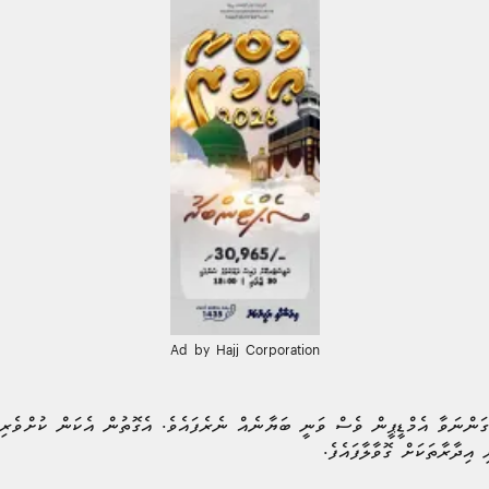
Ad by Hajj Corporation
ގަންނަވާ އެމްޑީޕީން ވެސް ވަނީ ބަޔާނެއް ނެރެފައެވެ. އެގޮތުން އެކަން ކުށްވެރިކ
 އިދާރާތަކަށް ގޮވާލާފައެފެ.