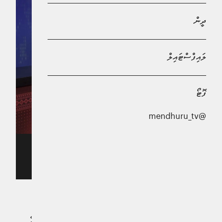
ދީން
ލައިފްސްޓައިލް
ފޮޓޯ
@mendhuru_tv
ފަތުރުވެރިކަމާއި ތިމާވެއްޓާއި ބެހޭ ވުޒާރާގެ އެސިސްޓެންޓް ޑިރެކްޓާ
އައިޝަތް ރަޝްފާ އާއި، އެ ވުޒާރާގެ ސީނިއާ ޕްރޮގްރާމު އޮފިސާ ސުމާ
މުހައްމަދު
ރާއްޖެ ފަދަ ޖަޒީރާ ގައުމުތަކުގައި އުފެދޭ ހުރިހާ ކުންޏެއް
މެނޭޖުކުރުމަށް، އަމިއްލަ ފަރާތްތަކުގެ ޒިންމާ އިތުރުކުރުވަންޖެހޭ