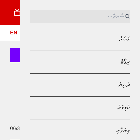
ޚަބަރު
ރިޕޯޓު
ދުނިޔެ
ކުޅިވަރު
ވިޔަފާރި
ލައިފްސްޓައިލް
ދީން
ފޮ
EN
ޚަބަރު
ރިޕޯޓް
MPL - Addu Regional Free Zone
ޚަބަރު
ދުނިޔެ
ކުނި މެނޭޖުކުރަން އަމިއްލަ ފަރާތްތަކުގެ
ޒިންމާ އިތުރުކުރަންޖެހޭ: ފަތުރުވެރިކަމާއި
ކުޅިވަރު
ތިމާވެއްޓާއި ބެހޭ ވުޒާރާ
14 ފެބްރުއަރީ 2025 - 06:34
ވިޔަފާރި
އާމިނަތު ޝެލީ މުޙައްމަދު ފާއިޒު