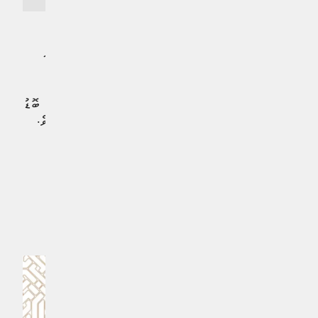
މީގެ އިތުރުން، ކުނި މެނޭޖުކުރުމަށް ރަށްރަށުގައި ޓެކްނިކަލް
ބޭފުޅުން ނެތުމަކީ ވެސް ދިމާވާ ވަރަށް ބޮޑު ގޮންޖެހުމެއް ކަމަށް
ސުމާ ވިދާޅުވިއެވެ.
އެހެން ވީމާ، މިފަދަ ނިޒާމެއް ގާއިމުކުރުމަށް ދައުލަތުން ވަރަށް ބޮޑު
އިންވެސްޓްމެންޓެއް ކުރަން ޖެހޭކަން ސުމާ ވަނީ ފާހަގަކޮށްފައެވެ.
#މޫސުމީ ބަދަލުތަކާއި ތިމާވެއްޓާއި ހަކަތައާ ބެހޭ ވުޒާރާ