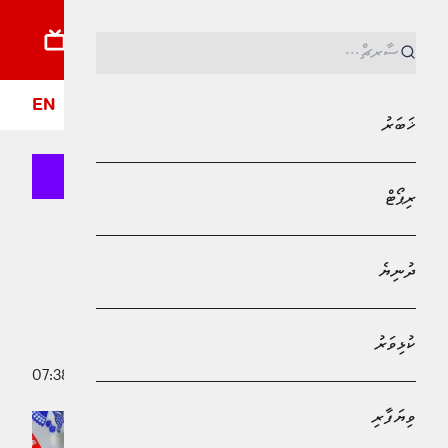
ޚަބަރު
ރިޕޯޓު
ދުނިޔެ
ކުޅިވަރު
ވިޔަފާރި
ލައިފްސްޓައިލް
ދީން
ފޮ
EN
ޚަބަރު
ރިޕޯޓް
MPL - Addu Regional Free Zone
ދުނިޔެ
ދުނިޔެ
ޒެލެންސްކީއާއި ޓްރަމްޕް ވައިޓްހައުސްގައި
ބޭއްވި ބައްދަލުވުން ބޮޑު ޒުވާބަކަށް
ކުޅިވަރު
1 މާރިޗު 2025 - 07:38
އައިޝަތު ދިޔާނާ އަލީ ރިޔާޒް
ވިޔަފާރި