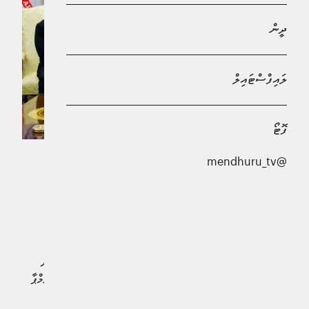
ދީން
ލައިފްސްޓައިލް
ފޮޓޯ
@mendhuru_tv
އެމެރިކާގެ ރައީސް ޑޮނަލްޑް ޓްރަމްޕް ވަނީ އޯވަލް އޮފީހުގައި
ނޫސްވެރިންގެ ކުރިމަތީގައި ޔޫކްރޭންގެ ރައީސް ޒެލެންސްކީއަށް
ތަކުރާރުކޮށް ހަޅޭއްލަވާފައެވެ.
ރަޝިޔާގެ ރައީސް ވްލަޑިމިޔަރ ޕުޓިން ކޮޅަށް ބުރަވެވަޑައިގެން
ހުންނެވި ޓްރަމްޕާ ގުޅުން އިޢާދަކުރަން ޒެލެންސްކީ އެމެރިކާއަށް
ވަޑައިގެން، މިއަދު ވަނީ ވައިޓް ހައުސްގެ އޯވަލް އޮފީހުގައި ޓްރަމްޕާ
ބައްދަލުކުރައްވައިފައެވެ.